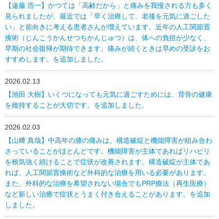
【遠藤 浩一】かつては「高齢だから」と痛みを我慢される方も多く
見られましたが、最近では「早く治療して、老後を元気に過ごした
い」と前向きに考える患者さんが増えています。近年の人工関節置
換術（じんこうかんせつちかんじゅつ）は、体への負担が少なく、
早期の社会復帰が期待できます。痛みが続くときは早めの受診をお
すすめします。を追加しました。
2026.02.13
【池田 大樹】いくつになっても元気に過ごすためには、背骨の健康
を維持することが大切です。を追加しました。
2026.02.03
【山﨑 真哉】中高年の膝の痛みは、構造破綻と機能障害が組み合わ
さっていることがほとんどです。機能障害が主体であればリハビリ
を根気強く続けることで症状が改善されます。構造破綻が主体であ
れば、人工関節置換術など外科的な治療を用いる必要があります。
また、外科的な治療を希望されない場合でもPRP療法（再生医療）
など新しい治療で症状とうまく付き合えることがあります。を追加
しました。