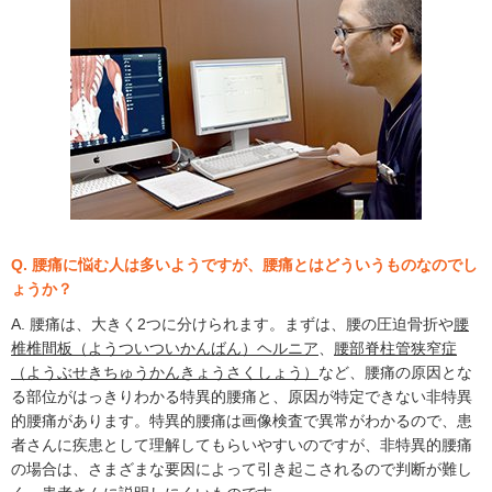
Q. 腰痛に悩む人は多いようですが、腰痛とはどういうものなのでし
ょうか？
A. 腰痛は、大きく2つに分けられます。まずは、腰の圧迫骨折や
腰
椎椎間板（ようついついかんばん）ヘルニア
、
腰部脊柱管狭窄症
（ようぶせきちゅうかんきょうさくしょう）
など、腰痛の原因とな
る部位がはっきりわかる特異的腰痛と、原因が特定できない非特異
的腰痛があります。特異的腰痛は画像検査で異常がわかるので、患
者さんに疾患として理解してもらいやすいのですが、非特異的腰痛
の場合は、さまざまな要因によって引き起こされるので判断が難し