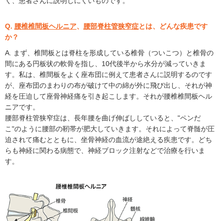
く、患者さんに説明しにくいものです。
Q.
腰椎椎間板ヘルニア
、
腰部脊柱管狭窄症
とは、どんな疾患です
か？
A. まず、椎間板とは脊柱を形成している椎骨（ついこつ）と椎骨の
間にある円板状の軟骨を指し、10代後半から水分が減っていきま
す。私は、椎間板をよく座布団に例えて患者さんに説明するのです
が、座布団のまわりの布が破けて中の綿が外に飛び出し、それが神
経を圧迫して座骨神経痛を引き起こします。それが腰椎椎間板ヘル
ニアです。
腰部脊柱管狭窄症は、長年腰を曲げ伸ばししていると、"ペンだ
こ"のように腰部の靭帯が肥大していきます。それによって脊髄が圧
迫されて痛むとともに、坐骨神経の血流が途絶える疾患です。どち
らも神経に関わる病態で、神経ブロック注射などで治療を行いま
す。