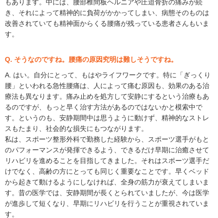
もあります。中には、腰部椎間板ヘルニアや圧迫骨折の痛みが続
き、それによって精神的に負荷がかかってしまい、病態そのものは
改善されていても精神面からくる腰痛が残っている患者さんもいま
す。
Q. そうなのですね。腰痛の原因究明は難しそうですね。
A. はい。自分にとって、もはやライフワークです。特に「ぎっくり
腰」といわれる急性腰痛は、人によって痛む原因も、効果のある治
療法も異なります。痛み止めを処方して安静にするという治療もあ
るのですが、もっと早く治す方法があるのではないかと模索中で
す。というのも、安静期間中は思うように動けず、精神的なストレ
スもたまり、社会的な損失にもつながります。
私は、スポーツ整形外科で勤務した経験から、スポーツ選手がもと
のパフォーマンスが発揮できるよう、できるだけ早期に治癒させて
リハビリを進めることを目指してきました。それはスポーツ選手だ
けでなく、高齢の方にとっても同じく重要なことです。早くベッド
から起きて動けるようにしなければ、全身の筋力が衰えてしまいま
す。昔の医学では、安静期間が長くとられていましたが、今は医学
が進歩して短くなり、早期にリハビリを行うことが重視されていま
す。