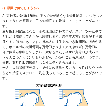
Q. 原因は何でしょうか？
A. 高齢者の骨折は加齢に伴って骨が脆くなる骨粗鬆症（こつそしょ
うしょう）が原因で、尻もち程度でも骨折してしまうことがありま
す。
変形性股関節症になる一番の原因は加齢ですが、スポーツや仕事で
どれだけ酷使してきたかも影響します。過体重の方も軟骨がすり減
りやすい傾向にあります。日本人には生まれつき股関節の適合が悪
く、ボール状の大腿骨頭を寛骨臼がうまく支えきれずに寛骨臼の一
部に体重が集中してしまい、変形を来たしやすい寛骨臼形成不全
（かんこつきゅうけいせいふぜん）が多いことも原因の一つです。
骨折、変形性股関節症とも女性に多くみられます。
一方、大腿骨頭壊死症は、男性は飲酒量の多い方、女性はリウマチ
などの治療でステロイド剤を使っていることで起こることが多いで
す。