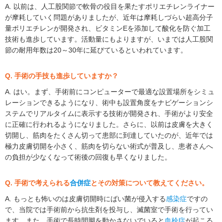
A. 以前は、人工股関節で軟骨の役目を果たすポリエチレンライナー
が摩耗していく問題がありましたが、近年は摩耗しづらい超高分子
量ポリエチレンが開発され、ビタミンEを添加して酸化を防ぐ加工
技術も進歩しています。活動量にもよりますが、いまでは人工股関
節の耐用年数は20～30年に延びているといわれています。
Q. 手術の手技も進歩していますか？
A. はい。まず、手術前にコンピューターで最適な設置場所をシミュ
レーションできるようになり、術中も設置角度をナビゲーションシ
ステムでリアルタイムに表示する技術が開発され、手術がより安全
に正確に行われるようになりました。さらに、以前は皮膚を大きく
切開し、筋肉をたくさん切って患部に到達していたのが、近年では
極力皮膚切開を小さく、筋肉を切らない術式が普及し、患者さんへ
の負担が少なくなって術後の回復も早くなりました。
Q. 手術で考えられる
合併症
とその対策について教えてください。
A. もっとも怖いのは皮膚切開時にばい菌が侵入する
感染症
ですの
で、当院では手術前から抗生剤を投与し、滅菌室で手術を行ってい
ます。また、手術で長時間脚を動かさないでいると
血栓症
が起こる