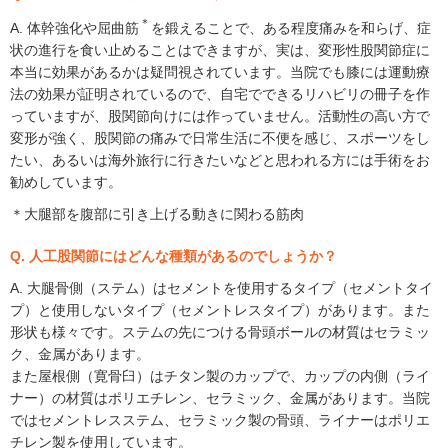
＊
A. 体幹強化や屈曲筋
を鍛えることで、ある程度痛みを和らげ、症
状の進行を食い止めることはできますが、実は、変形性股関節症に
本当に効果があるかは疑問視されています。当院でも膝には運動療
法の効果が証明されているので、自宅でできるリハビリの冊子を作
っていますが、股関節向けには作っていません。活動性の高い方で
変形が強く、股関節の痛みで日常生活に不便を感じ、スポーツをし
たい、あるいは海外旅行に行きたいなどと思われる方には手術をお
勧めしています。
＊大腿部を腹部に引き上げる動きに関わる筋肉
Q. 人工股関節にはどんな種類があるのでしょうか？
A. 大腿骨側（ステム）はセメントを使用するタイプ（セメントタイ
プ）と使用しないタイプ（セメントレスタイプ）があります。また
形状も様々です。ステムの先につける骨頭ボールの材質はセラミッ
ク、金属があります。
また屋根側（寛骨臼）はチタン製のカップで、カップの内側（ライ
ナー）の材質はポリエチレン、セラミック、金属があります。当院
ではセメントレスステム、セラミック製の骨頭、ライナーはポリエ
チレン製を使用しています。