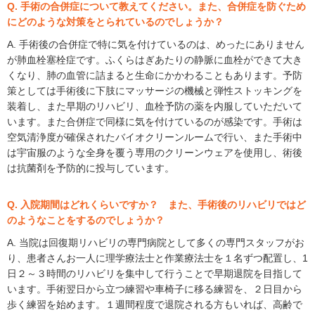
Q. 手術の合併症について教えてください。また、合併症を防ぐため
にどのような対策をとられているのでしょうか？
A. 手術後の合併症で特に気を付けているのは、めったにありません
が肺血栓塞栓症です。ふくらはぎあたりの静脈に血栓ができて大き
くなり、肺の血管に詰まると生命にかかわることもあります。予防
策としては手術後に下肢にマッサージの機械と弾性ストッキングを
装着し、また早期のリハビリ、血栓予防の薬を内服していただいて
います。また合併症で同様に気を付けているのが感染です。手術は
空気清浄度が確保されたバイオクリーンルームで行い、また手術中
は宇宙服のような全身を覆う専用のクリーンウェアを使用し、術後
は抗菌剤を予防的に投与しています。
Q. 入院期間はどれくらいですか？ また、手術後のリハビリではど
のようなことをするのでしょうか？
A. 当院は回復期リハビリの専門病院として多くの専門スタッフがお
り、患者さんお一人に理学療法士と作業療法士を１名ずつ配置し、1
日２～３時間のリハビリを集中して行うことで早期退院を目指して
います。手術翌日から立つ練習や車椅子に移る練習を、２日目から
歩く練習を始めます。１週間程度で退院される方もいれば、高齢で