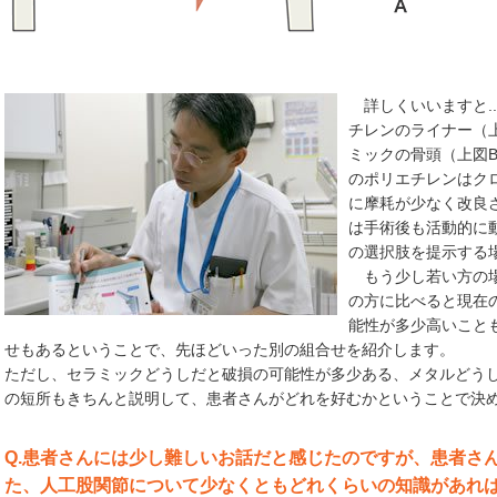
詳しくいいますと..
チレンのライナー（
ミックの骨頭（上図
のポリエチレンはク
に摩耗が少なく改良
は手術後も活動的に
の選択肢を提示する
もう少し若い方の場
の方に比べると現在
能性が多少高いこと
せもあるということで、先ほどいった別の組合せを紹介します。
ただし、セラミックどうしだと破損の可能性が多少ある、メタルどう
の短所もきちんと説明して、患者さんがどれを好むかということで決
Q.患者さんには少し難しいお話だと感じたのですが、患者さ
た、人工股関節について少なくともどれくらいの知識があれ