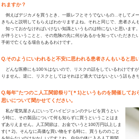
れますか？
例えばデジカメを買うとき、一眼レフとそうでないもの...そしてメ
きちんと説明してもらえばわかりますよね。それと同じで、患者さん
知っておかなければいけない知識というものは特にないと思います。
が伴うということと、その危険の先に何があるかを知っていただきた
手術で亡くなる場合もあるわけです。
Q.そのようにいわれると不安に思われる患者さんもいると思
どんな医療にも100％はないので、リスクの話をしているわけです
りません。逆に、リスクとしてはそれほど過大ではないという話もき
Q.毎年"たつのこ人工関節祭り"(＊1)というものを開催して
思いについて聞かせてください。
私が電気屋さんにいってハイビジョンのテレビを買うとい
う時に、その製品について何も知らずに買うということはま
ずありえません。人工関節は、お金でいうと100万円以上しま
す(＊2)。そんなに高価な買い物をする時に、買うもののこと
を知らないのはおかしいですよね。自分の体に入る人工股関