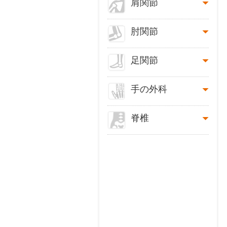
肩関節
肘関節
足関節
手の外科
脊椎