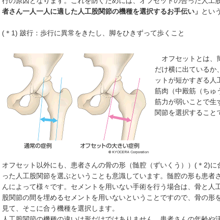
行の原因となります。これを防ぐためには、オフセットの合った人工
者さん一人一人に適した人工股関節の機種を選択するお手伝い」
とい
(＊1) 跛行：歩行に異常をきたし、脚をひきずって歩くこと
オフセットとは、簡
だけ横に出ているか
ットが短かすぎる人
筋肉（中殿筋（ちゅ
筋力が弱いことで生
関節を選択すること
オフセット以外にも、患者さんの骨の形（髄腔（ずいくう））(＊2)に
った人工股関節を選ぶということも意識しています。髄腔の形も患者
んによって様々です。セメントを用いない手術を行う場合は、骨と人
股関節の間を埋めるセメントを用いないということですので、骨の形
見て、そこに合う機種を選択します。
人工股関節の機種の違いは形だけではありません。患者さんの年齢や