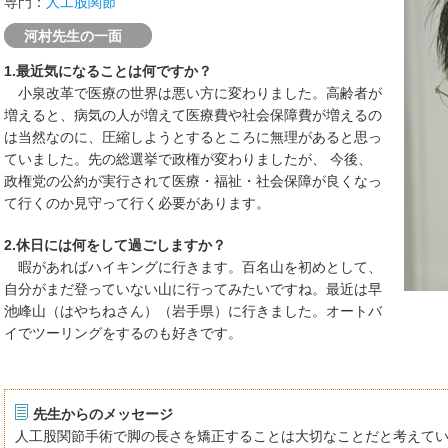
専門：
人工股関節
河村先生の一面
1.最近気になることは何ですか？
小泉改革で医療の世界は悪い方に変わりました。高齢者が
増えると、病気の人が増えて医療費や社会保障費が増えるの
は当然なのに、圧縮しようとするところに無理があると思っ
ていました。先の総選挙で政権が変わりましたが、 今後、
政権党の公約が実行されて医療・福祉・社会保障が良くなっ
て行くのか見守って行く必要があります。
2.休日には何をして過ごしますか？
暇があればハイキングに行きます。百名山を初めとして、
自分がまだ登っていない山に行ってみたいですね。最近は早
池峰山（はやちねさん）（岩手県）に行きました。オートバ
イでツーリングをするのも好きです。
先生からのメッセージ
人工股関節手術で脚の長さを矯正することは大切なことだと考えて