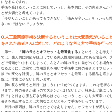
になるんですね。
手術を受けるということに関していうと、基本的に、その患者さんが
とが大切だと考えています。
「今やりたいことがあってもできない」「痛みが辛い...」そういった
きいのではないでしょうか。
Q.人工股関節手術を決断するということは大変勇気がいるこ
をされた患者さんに対して、どのような考え方で手術を行っ
第一に、
「脚の長さとオフセットを最適化する」
ということを考え
ては、先天的に関節が脱臼している先天性股関節脱臼である場合や、
どで骨頭がつぶれてしまって、右と左の脚の長さに差が出てくる場合
なるように、当院では専用器具を用いて手術中に脚の長さとオフセッ
後での変化を計測し、脚の長さとオフセットを最適にする部品を選ぶ
院は、非常に少ないと思います。
脚の長さが違うと跛行（はこう）(＊1)が出てきます。これは患者さ
ります。脚の長さが違うのでズボンがはけないとか、靴を上げ底にし
性ですと好きな服も好きな靴もはけないということになり大変辛いで
長さを矯正することは大切なことだと考えて手術を行っています。
跛行の原因は、脚の長さだけではありません。オフセットが足りない