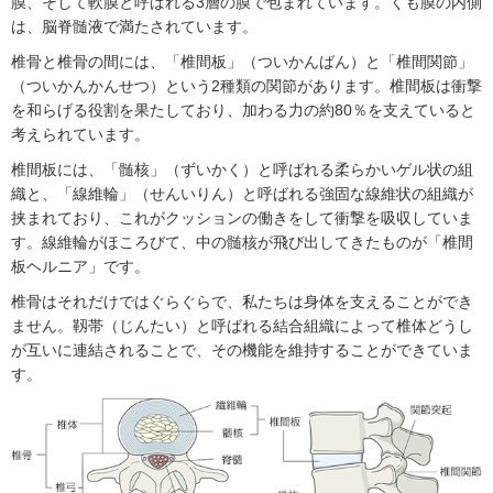
膜、そして軟膜と呼ばれる3層の膜で包まれています。くも膜の内側
は、脳脊髄液で満たされています。
椎骨と椎骨の間には、「椎間板」（ついかんばん）と「椎間関節」
（ついかんかんせつ）という2種類の関節があります。椎間板は衝撃
を和らげる役割を果たしており、加わる力の約80％を支えていると
考えられています。
椎間板には、「髄核」（ずいかく）と呼ばれる柔らかいゲル状の組
織と、「線維輪」（せんいりん）と呼ばれる強固な線維状の組織が
挟まれており、これがクッションの働きをして衝撃を吸収していま
す。線維輪がほころびて、中の髄核が飛び出してきたものが「椎間
板ヘルニア」です。
椎骨はそれだけではぐらぐらで、私たちは身体を支えることができ
ません。靱帯（じんたい）と呼ばれる結合組織によって椎体どうし
が互いに連結されることで、その機能を維持することができていま
す。