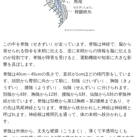
この中を脊髄（せきずい）が走っています。脊髄は神経で、脳から
発せられる指令を末梢に伝える、逆に末梢からの情報を脳に伝える
のが役割です。脊髄が障害を受けると、運動機能や知覚に大きな影
響を及ぼします。
脊髄は40cm～45cmの長さで、直径が1cmほどの楕円形をしていま
す。頭部から臀部に向かって順に、頚髄（けいずい）、胸髄（きょ
うずい）、腰髄（ようずい）、仙髄（せんずい）に分けられます。
頚髄から8対、胸髄から12対、腰髄から5対、仙髄から5対の脊髄神
経が出ています。脊髄は頚椎から第12胸椎～第2腰椎まであり、そ
の先は馬尾神経となります。脊髄から枝分かれした神経は神経根と
呼ばれます。神経根は椎間孔を通って、体の末梢へ枝分かれしま
す。
脊髄は外側から、丈夫な硬膜（こうまく）、薄くて半透明なくも