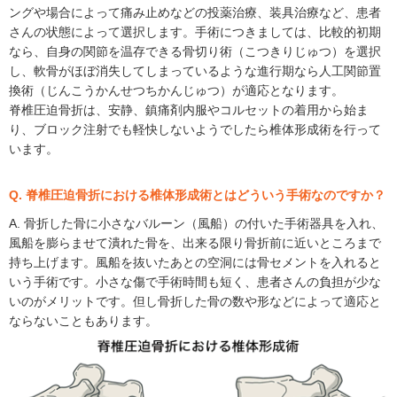
ングや場合によって痛み止めなどの投薬治療、装具治療など、患者
さんの状態によって選択します。手術につきましては、比較的初期
なら、自身の関節を温存できる骨切り術（こつきりじゅつ）を選択
し、軟骨がほぼ消失してしまっているような進行期なら人工関節置
換術（じんこうかんせつちかんじゅつ）が適応となります。
脊椎圧迫骨折は、安静、鎮痛剤内服やコルセットの着用から始ま
り、ブロック注射でも軽快しないようでしたら椎体形成術を行って
います。
Q. 脊椎圧迫骨折における椎体形成術とはどういう手術なのですか？
A. 骨折した骨に小さなバルーン（風船）の付いた手術器具を入れ、
風船を膨らませて潰れた骨を、出来る限り骨折前に近いところまで
持ち上げます。風船を抜いたあとの空洞には骨セメントを入れると
いう手術です。小さな傷で手術時間も短く、患者さんの負担が少な
いのがメリットです。但し骨折した骨の数や形などによって適応と
ならないこともあります。