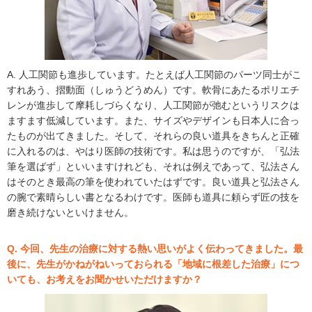
A. 人工関節も進歩しています。たとえば人工関節のパーツ同士がこ
すれあう、摺動面（しゅうどうめん）です。軟骨にあたるポリエチ
レンが進歩して摩耗しづらくなり、人工関節が弛むというリスクは
ますます低減しています。また、サイズやデザインも日本人に合っ
たものが出てきました。そして、それらの良い道具をきちんと正確
に入れるのは、やはり医師の技術です。私は思うのですが、「弘法
筆を選ばず」といいますけれども、それは例えであって、弘法さん
はそのとき最高の筆を使われていたはずです。良い道具と弘法さん
の腕で素晴らしい書となるわけです。医師も道具に頼らず匠の技を
磨き続けないといけません。
Q. 今回、先生の治療に対する熱い思いがよく伝わってきました。最
後に、先生がかねがねいっておられる「地域に根差した治療」につ
いても、お考えをお聞かせいただけますか？