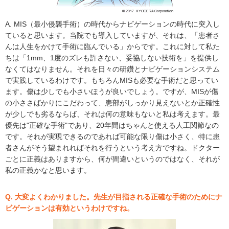
A. MIS（最小侵襲手術）の時代からナビゲーションの時代に突入し
ていると思います。当院でも導入していますが、それは、「患者さ
んは人生をかけて手術に臨んでいる」からです。これに対して私た
ちは「1mm、1度のズレも許さない、妥協しない技術を」を提供し
なくてはなりません。それを日々の研鑽とナビゲーションシステム
で実践しているわけです。もちろんMISも必要な手術だと思ってい
ます。傷は少しでも小さいほうが良いでしょう。ですが、MISが傷
の小ささばかりにこだわって、患部がしっかり見えないとか正確性
が少しでも劣るならば、それは何の意味もないと私は考えます。最
優先は"正確な手術"であり、20年間はちゃんと使える人工関節なの
です。それが実現できるのであれば可能な限り傷は小さく、特に患
者さんがそう望まれればそれを行うという考え方ですね。ドクター
ごとに正義はありますから、何が間違いというのではなく、それが
私の正義かなと思います。
Q. 大変よくわかりました。先生が目指される正確な手術のためにナ
ビゲーションは有効というわけですね。