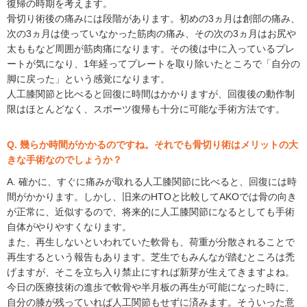
復帰の時期を考えます。
骨切り術後の痛みには段階があります。初めの3ヵ月は創部の痛み、
次の3ヵ月は使っていなかった筋肉の痛み、その次の3ヵ月はお尻や
太ももなど周囲が筋肉痛になります。その後は中に入っているプレ
ートが気になり、1年経ってプレートを取り除いたところで「自分の
脚に戻った」という感覚になります。
人工膝関節と比べると回復に時間はかかりますが、回復後の動作制
限はほとんどなく、スポーツ復帰も十分に可能な手術方法です。
Q. 幾らか時間がかかるのですね。それでも骨切り術はメリットの大
きな手術なのでしょうか？
A. 確かに、すぐに痛みが取れる人工膝関節に比べると、回復には時
間がかかります。しかし、旧来のHTOと比較してAKOでは骨の向き
が正常に、近似するので、将来的に人工膝関節になるとしても手術
自体がやりやすくなります。
また、再生しないといわれていた軟骨も、荷重が分散されることで
再生するという報告もあります。芝生でもみんなが踏むところは禿
げますが、そこを立ち入り禁止にすれば新芽が生えてきますよね。
今日の医療技術の進歩で軟骨や半月板の再生が可能になった時に、
自分の膝が残っていれば人工関節もせずに済みます。そういった意