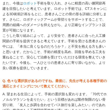
また、今後は
ロボット
手術を取り入れ、さらに精度の高い膝関節再
建を目指したいと考えています。ロボット手術では、CTスキャンに
よる3D術前計画をもとに、患者さんごとの骨の形を詳細に分析しま
す。さらに、ロボティックアームが骨切りをサポートすることで、
周囲の組織へのダメージを抑えながら、より正確なインプラント設
置が可能になります。
こうした取り組みによって、より安全で、患者さんに合った人工膝
関節の手術を提供できると考えています。手術を受ける患者さんの
中には、「本当に良くなるのだろうか？」と不安を抱える方も多い
と思います。だからこそ、手術の精度を高め、回復を早める工夫を
重ねることで、安心して治療を受けていただける環境を整えていき
たいです。今後も、一人ひとりの患者さんに寄り添いながら、より
良い医療を提供していきます。
Q. 色々な選択肢があるのですね。最後に、先生が考える各種手術の
適応とタイミングについて教えてください。
A. 望まれる生活によって、手術の選択肢も変わります。「70代でホ
ノルルマラソンを走りたい」という目標があれば動作制限のない骨
切り術、「友人と歩調を合わせてバス旅行を楽しみたい」のであれ