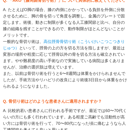
Q. 「AKO（膝周囲骨切り術）」について具体的に教えてください。
A. たとえばO脚の場合、膝の内側にかかっている負担を外側に分散
させるために、脚の骨を切って角度を調整し、金属のプレートで固
定します。術後、動きに制限が多くなる人工膝関節と比べ、自分の
膝の組織を残すことができるので、動作制限がほとんどないことが
メリットです。
一般的な骨切り術は、
高位脛骨骨切り術（こういけいこつこつきり
じゅつ）
といって、脛骨の上の方を切る方法を指しますが、最近は
変形の場所や程度に応じて脛骨以外の骨を切る方法も確立されてい
ます。やや難易度の高い手術なので実施している病院は多くありま
せんが、治療の選択肢は増えています。
また、以前は骨切り術を行うと6〜8週間は体重をかけられませんで
したが、手術方法やリハビリの改良により術後3日目から体重をかけ
られるようになりました。
Q. 骨切り術はどのような患者さんに適用されますか？
A. 比較的若い患者さんに行われる手術ですが、最近では60〜70代く
らいの方にも多く行われています。ある程度ご高齢でも活動性が高
い方には骨切り術を行って、70〜80代になった頃に痛むようなら人
工膝関節を考えても良いと思います。