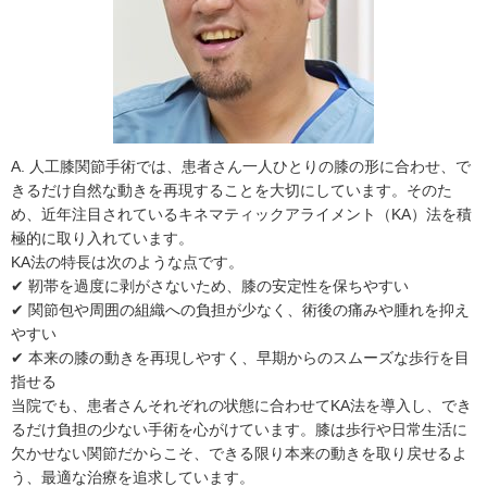
A. 人工膝関節手術では、患者さん一人ひとりの膝の形に合わせ、で
きるだけ自然な動きを再現することを大切にしています。そのた
め、近年注目されているキネマティックアライメント（KA）法を積
極的に取り入れています。
KA法の特長は次のような点です。
✔ 靭帯を過度に剥がさないため、膝の安定性を保ちやすい
✔ 関節包や周囲の組織への負担が少なく、術後の痛みや腫れを抑え
やすい
✔ 本来の膝の動きを再現しやすく、早期からのスムーズな歩行を目
指せる
当院でも、患者さんそれぞれの状態に合わせてKA法を導入し、でき
るだけ負担の少ない手術を心がけています。膝は歩行や日常生活に
欠かせない関節だからこそ、できる限り本来の動きを取り戻せるよ
う、最適な治療を追求しています。