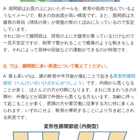
A. 肩関節はお皿の上においたボールを、軟骨や筋肉で包んでいるよ
うなイメージで、動きの自由度が高い構造です。また、股関節は大
腿骨の骨頭（球状の骨）が骨盤の骨のくぼみに入っているので安定
しています。
それに比べて膝関節は、脛骨の上に大腿骨が乗っているだけなので
一見不安定ですが、靭帯で繋がれることで蝶番のような動きをしま
す。それによって屈伸や回旋などの運動ができるのが特徴です。
Q. では、膝関節に多い疾患について教えてください。
A. 最も多いのは、膝の軟骨や半月板が傷むことで起きる
変形性膝関
節症（へんけいせいひざかんせつしょう）
です。内側から悪くなる
ことが多く、ほとんどの方がO脚になります。まれに生まれつきのX
脚や、外傷などが原因で外側から悪くなる方もいます。加齢に伴っ
て起こることが多く、肥満の方や重労働に従事する方に特に多くみ
られます。いずれにせよ、軟骨が摩耗することにより引き起こされ
る疾患です。