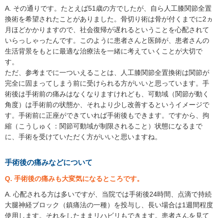
A. その通りです。たとえば51歳の方でしたが、自ら人工膝関節全置
換術を希望されたことがありました。骨切り術は骨が付くまでに2ヵ
月ほどかかりますので、社会復帰が遅れるということを心配されて
いらっしゃったんです。このように患者さんと医師が、患者さんの
生活背景をもとに最適な治療法を一緒に考えていくことが大切で
す。
ただ、参考までに一ついえることは、人工膝関節全置換術は関節が
完全に固まってしまう前に受けられる方がいいと思っています。手
術後は手術前の痛みはなくなりますけれども、可動域（関節が動く
角度）は手術前の状態か、それより少し改善するというイメージで
す。手術前に正座ができていれば手術後もできます。ですから、拘
縮（こうしゅく：関節可動域が制限されること）状態になるまで
に、手術を受けていただく方がいいと思いますね。
手術後の痛みなどについて
Q. 手術後の痛みも大変気になるところです。
A. 心配される方は多いですが、当院では手術後24時間、点滴で持続
大腿神経ブロック（鎮痛法の一種）を投与し、長い場合は1週間程度
使用します。それをしたままリハビリもできます。患者さんを見て