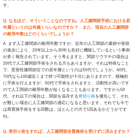
す。
Q. なるほど、そういうことなのですね。人工膝関節手術における若
年層というのは何歳くらいなのですか？ また、現在の人工膝関節
の耐用年数はどのくらいでしょうか？
A. まず人工膝関節の耐用年数ですが、近年の人工関節の素材や形状
の進歩により、20年以上から30年も良好に機能しているという事例
が多く報告されています。そう考えますと、関節リウマチの場合は
20代で人工膝関節手術をされる方もありますが、それは特殊なこと
で、変形性膝関節症での若年層というのは50代でしょうか。60代、
70代なら100歳近くまで持つ可能性が十分にありますので、積極的
に手術を行えますが、50代で手術をされますと、活動性が高いです
ので人工関節の耐用年数が短くなることもあります。ですから50
代、それ以下の場合は、関節を温存する
骨切り術
を優先して、それ
が難しい場合に人工膝関節の適応になると思います。それでも今で
は再置換手術をする回数は、ほとんどの方で1回あるかどうかです
ね。
Q. 骨切り術をすれば、人工膝関節全置換術を受けずに済みますか？