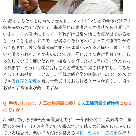
A. 必ずしもそうとは言えませんね。レントゲンなどの画像だけで手
術を決めるのではなくて、基本的には患者さんの症状から判断して
います。その症状によって、どれだけ日常生活に支障が出ているか
ということを診ますので、患者さんそれぞれによって治療方針が違
ってきます。膝は荷重関節ですから体重がかかると痛い、動くと痛
いと訴えられることが多いのですが、同じような進行具合でも、じ
っとしていても痛いだとか、寝返りを打つたびに痛いという方もお
られます。そういう場合はほとんど手術を希望されますし、こちら
としてもお勧めしています。当院は紹介型の病院ですので、外来で
できる
保存的治療
を既に十分受けておられるケースが多く、手術を
お勧めする確率が高いですね。
Q. 手術としては、人工の膝関節に替える
人工膝関節全置換術
になる
のですか？
A. 当院ではほぼ全例が全置換術です。一部例外的に、高齢者で、膝
関節の内側だけとか外側だけが傷んでいて残りの組織がしっかりし
ている場合は、悪いほうだけを替える
単顆（たんか）置換術
を行う