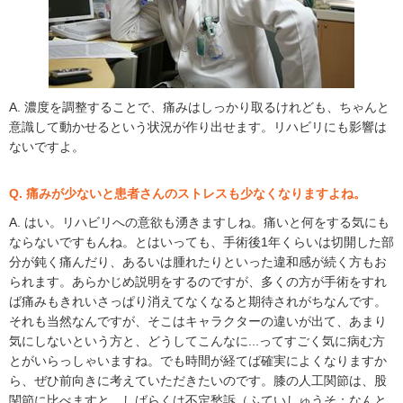
A. 濃度を調整することで、痛みはしっかり取るけれども、ちゃんと
意識して動かせるという状況が作り出せます。リハビリにも影響は
ないですよ。
Q. 痛みが少ないと患者さんのストレスも少なくなりますよね。
A. はい。リハビリへの意欲も湧きますしね。痛いと何をする気にも
ならないですもんね。とはいっても、手術後1年くらいは切開した部
分が鈍く痛んだり、あるいは腫れたりといった違和感が続く方もお
られます。あらかじめ説明をするのですが、多くの方が手術をすれ
ば痛みもきれいさっぱり消えてなくなると期待されがちなんです。
それも当然なんですが、そこはキャラクターの違いが出て、あまり
気にしないという方と、どうしてこんなに...ってすごく気に病む方
とがいらっしゃいますね。でも時間が経てば確実によくなりますか
ら、ぜひ前向きに考えていただきたいのです。膝の人工関節は、股
関節に比べますと、しばらくは不定愁訴（ふていしゅうそ：なんと