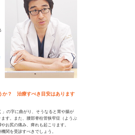
、
多
き
。
ょうか？ 治療すべき目安はあります
「く」の字に曲がり、そうなると胃や腸が
ります。また、腰部脊柱管狭窄症（ようぶ
脚やお尻の痛み、痺れも起こります。
療機関を受診すべきでしょう。