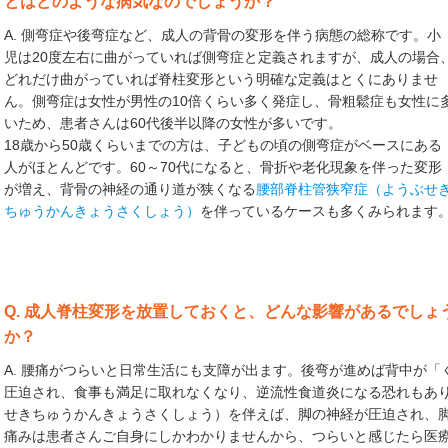
とはどのような病気なのでしょうか？
A. 側弯症や後弯症など、成人の背骨の変形を伴う病態の総称です。小
児は20度左右に曲がっていれば側弯症と定義されますが、成人の場合
どれだけ曲がっていれば脊柱変形という明確な定義はとくにありませ
ん。側弯症は女性が男性の10倍くらい多く発症し、骨粗鬆症も女性に
いため、患者さんは60代後半以降の女性が多いです。
18歳から50歳くらいまでの方は、子どもの頃の側弯症がベースにある
人がほとんどです。60～70代になると、骨折や老化現象を伴った変形
が増え、背骨の神経の通り道が狭くなる
腰部脊柱管狭窄症（ようぶせ
ちゅうかんきょうさくしょう）
を伴っているケースも多くみられます
Q. 成人脊柱変形を放置しておくと、どんな影響があるでし
か？
A. 腰痛がつらいと日常生活にも支障が出ます。後弯が進めば背中が
圧迫され、食事も満足に取れなくなり、逆流性食道炎になる恐れもあ
せきちゅうかんきょうさくしょう）を伴えば、脚の神経が圧迫され、
痛みは患者さんご自身にしかわかりませんから、つらいと感じたら医