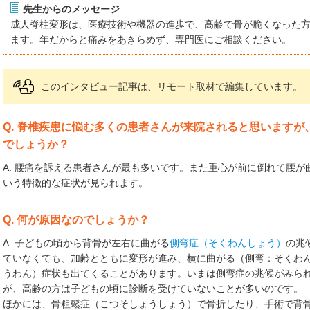
先生からのメッセージ
成人脊柱変形は、医療技術や機器の進歩で、高齢で骨が脆くなった
ます。年だからと痛みをあきらめず、専門医にご相談ください。
このインタビュー記事は、リモート取材で編集しています。
Q. 脊椎疾患に悩む多くの患者さんが来院されると思います
でしょうか？
A. 腰痛を訴える患者さんが最も多いです。また重心が前に倒れて腰
いう特徴的な症状が見られます。
Q. 何が原因なのでしょうか？
A. 子どもの頃から背骨が左右に曲がる
側弯症（そくわんしょう）
の兆
ていなくても、加齢とともに変形が進み、横に曲がる（側弯：そくわ
うわん）症状も出てくることがあります。いまは側弯症の兆候がみら
が、高齢の方は子どもの頃に診断を受けていないことが多いのです。
ほかには、骨粗鬆症（こつそしょうしょう）で骨折したり、手術で背