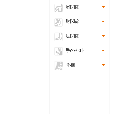
肩関節
肘関節
足関節
手の外科
脊椎