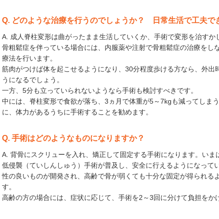
Q. どのような治療を行うのでしょうか？ 日常生活で工夫で
A. 成人脊柱変形は曲がったまま生活していくか、手術で変形を治すか
骨粗鬆症を伴っている場合には、内服薬や注射で骨粗鬆症の治療をし
療法を行います。
筋肉がつけば体を起こせるようになり、30分程度歩ける方なら、外出
うになるでしょう。
一方、5分も立っていられないようなら手術も検討すべきです。
中には、脊柱変形で食欲が落ち、3ヵ月で体重が5～7kgも減ってしま
に、体力があるうちに手術することを勧めます。
Q. 手術はどのようなものになりますか？
A. 背骨にスクリューを入れ、矯正して固定する手術になります。い
低侵襲（ていしんしゅう）手術が普及し、安全に行えるようになって
性の良いものが開発され、高齢で骨が弱くても十分な固定が得られる
す。
高齢の方の場合には、症状に応じて、手術を2～3回に分けて負担をか