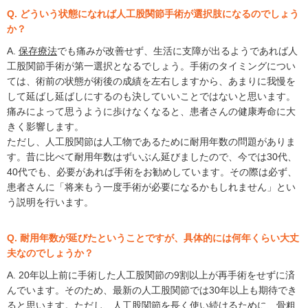
Q. どういう状態になれば人工股関節手術が選択肢になるのでしょう
か？
A.
保存療法
でも痛みが改善せず、生活に支障が出るようであれば人
工股関節手術が第一選択となるでしょう。手術のタイミングについ
ては、術前の状態が術後の成績を左右しますから、あまりに我慢を
して延ばし延ばしにするのも決していいことではないと思います。
痛みによって思うように歩けなくなると、患者さんの健康寿命に大
きく影響します。
ただし、人工股関節は人工物であるために耐用年数の問題がありま
す。昔に比べて耐用年数はずいぶん延びましたので、今では30代、
40代でも、必要があれば手術をお勧めしています。その際は必ず、
患者さんに「将来もう一度手術が必要になるかもしれません」とい
う説明を行います。
Q. 耐用年数が延びたということですが、具体的には何年くらい大丈
夫なのでしょうか？
A. 20年以上前に手術した人工股関節の9割以上が再手術をせずに済
んでいます。そのため、最新の人工股関節では30年以上も期待でき
ると思います。ただし、人工股関節を長く使い続けるために、骨粗