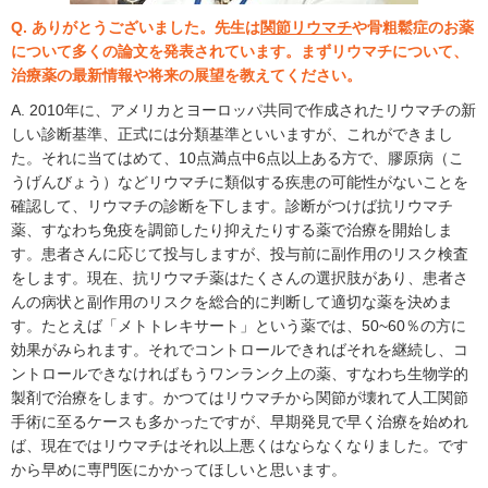
Q. ありがとうございました。先生は
関節リウマチ
や骨粗鬆症のお薬
について多くの論文を発表されています。まずリウマチについて、
治療薬の最新情報や将来の展望を教えてください。
A. 2010年に、アメリカとヨーロッパ共同で作成されたリウマチの新
しい診断基準、正式には分類基準といいますが、これができまし
た。それに当てはめて、10点満点中6点以上ある方で、膠原病（こ
うげんびょう）などリウマチに類似する疾患の可能性がないことを
確認して、リウマチの診断を下します。診断がつけば抗リウマチ
薬、すなわち免疫を調節したり抑えたりする薬で治療を開始しま
す。患者さんに応じて投与しますが、投与前に副作用のリスク検査
をします。現在、抗リウマチ薬はたくさんの選択肢があり、患者さ
んの病状と副作用のリスクを総合的に判断して適切な薬を決めま
す。たとえば「メトトレキサート」という薬では、50~60％の方に
効果がみられます。それでコントロールできればそれを継続し、コ
ントロールできなければもうワンランク上の薬、すなわち生物学的
製剤で治療をします。かつてはリウマチから関節が壊れて人工関節
手術に至るケースも多かったですが、早期発見で早く治療を始めれ
ば、現在ではリウマチはそれ以上悪くはならなくなりました。です
から早めに専門医にかかってほしいと思います。