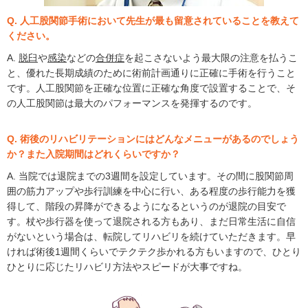
Q. 人工股関節手術において先生が最も留意されていることを教えて
ください。
A.
脱臼
や
感染
などの
合併症
を起こさないよう最大限の注意を払うこ
と、優れた長期成績のために術前計画通りに正確に手術を行うこと
です。人工股関節を正確な位置に正確な角度で設置することで、そ
の人工股関節は最大のパフォーマンスを発揮するのです。
Q. 術後のリハビリテーションにはどんなメニューがあるのでしょう
か？また入院期間はどれくらいですか？
A. 当院では退院までの3週間を設定しています。その間に股関節周
囲の筋力アップや歩行訓練を中心に行い、ある程度の歩行能力を獲
得して、階段の昇降ができるようになるというのが退院の目安で
す。杖や歩行器を使って退院される方もあり、まだ日常生活に自信
がないという場合は、転院してリハビリを続けていただきます。早
ければ術後1週間くらいでテクテク歩かれる方もいますので、ひとり
ひとりに応じたリハビリ方法やスピードが大事ですね。