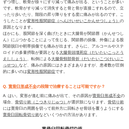
ずつ増し、軟骨が徐々にすり減って痛みが出る、ということが多い
です。軟骨がすり減って消失すると骨と骨が直接こすれるので、立
ったり歩いたり、階段の昇り降りをする度に痛みが出るのです。こ
うしたことが
変形性股関節症（へんけいせいこかんせつしょう）
の
原因となります。
ほかにも、股関節を深く曲げたときに大腿骨が関節唇（かんせつし
ん）にぶつかることによって生じる、関節唇の損傷、外傷による股
関節脱臼や靭帯損傷でも痛みが出ます。さらに、アルコールやステ
ロイドの多量摂取が要因となる
大腿骨頭壊死症（だいたいこっとう
えししょう）
、転倒による
大腿骨頸部骨折（だいたいこつけいぶこ
っせつ）
など、痛みの原因にはさまざまありますが、患者数が圧倒
的に多いのは
変形性股関節症
です。
Q.
寛骨臼形成不全
の段階で治療することは可能ですか？
A. はい。変形が進む前に痛みが出て、その原因が
寛骨臼形成不全
の
場合、
骨切り術（こつきりじゅつ）
が選択肢になります。
骨切り術
には寛骨臼の周囲を切って前外方に回転させ骨頭を覆うようにする
寛骨臼回転骨切り術
などいくつかの方法があります。