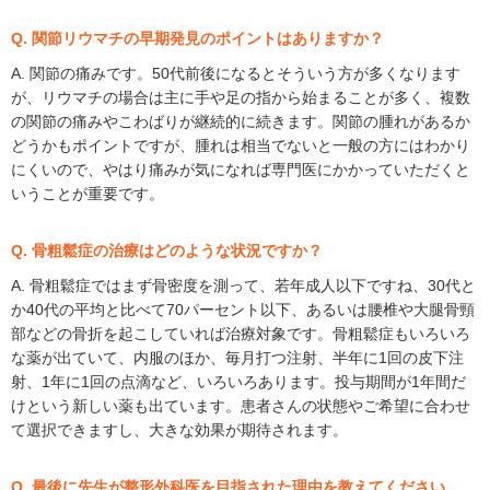
Q. 関節リウマチの早期発見のポイントはありますか？
A. 関節の痛みです。50代前後になるとそういう方が多くなります
が、リウマチの場合は主に手や足の指から始まることが多く、複数
の関節の痛みやこわばりが継続的に続きます。関節の腫れがあるか
どうかもポイントですが、腫れは相当でないと一般の方にはわかり
にくいので、やはり痛みが気になれば専門医にかかっていただくと
いうことが重要です。
Q. 骨粗鬆症の治療はどのような状況ですか？
A. 骨粗鬆症ではまず骨密度を測って、若年成人以下ですね、30代と
か40代の平均と比べて70パーセント以下、あるいは腰椎や大腿骨頸
部などの骨折を起こしていれば治療対象です。骨粗鬆症もいろいろ
な薬が出ていて、内服のほか、毎月打つ注射、半年に1回の皮下注
射、1年に1回の点滴など、いろいろあります。投与期間が1年間だ
けという新しい薬も出ています。患者さんの状態やご希望に合わせ
て選択できますし、大きな効果が期待されます。
Q. 最後に先生が整形外科医を目指された理由を教えてください。