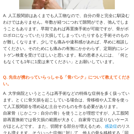
A. 人工股関節はあくまでも人工物なので、自分の骨と完全に馴染む
わけではありません。年数が経つにつれて隙間ができ、弛んでしま
うこともあります。早期であれば再置換手術が可能ですが、骨がボ
ロボロになっていたり欠損してしまっていたりすると手術そのもの
が難しくなります。少しでも痛みや違和感があれば、早めに相談し
てください。そのためにも痛みの有無にかかわらず、定期的にレン
トゲン検査を受けてほしいと思います。私の患者さんには、「何と
もなくても1年に1度は来てください」とお願いしています。
Q. 先生が携わっていらっしゃる「骨バンク」について教えてくださ
い。
A. 大学病院というところは再手術などの特殊な症例を多く扱ってい
ます。とくに骨欠損を起こしている場合は、骨移植や人工骨を使っ
て人工股関節を埋め込む土台そのものを作る必要があります。
自家骨（じかこつ：自分の骨）を使うことが理想ですが、人工股関
節再置換術では骨欠損の範囲が大きく、自家骨では足りないケース
がほとんどです。 また、切開する部分が増えるため、
感染症
のリス
クも増えます。そういった症例に対して、他人の骨を移植する「同