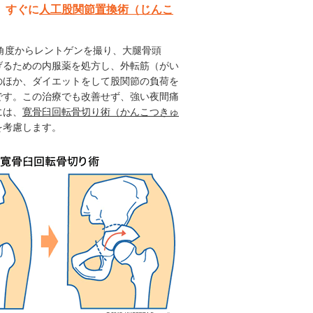
。すぐに
人工股関節置換術（じんこ
多角度からレントゲンを撮り、大腿骨頭
げるための内服薬を処方し、外転筋（がい
のほか、ダイエットをして股関節の負荷を
です。この治療でも改善せず、強い夜間痛
には、
寛骨臼回転骨切り術（かんこつきゅ
を考慮します。