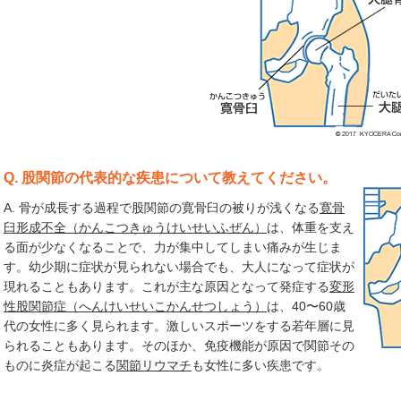
Q. 股関節の代表的な疾患について教えてください。
A. 骨が成長する過程で股関節の寛骨臼の被りが浅くなる
寛骨
臼形成不全（かんこつきゅうけいせいふぜん）
は、体重を支え
る面が少なくなることで、力が集中してしまい痛みが生じま
す。幼少期に症状が見られない場合でも、大人になって症状が
現れることもあります。これが主な原因となって発症する
変形
性股関節症（へんけいせいこかんせつしょう）
は、40〜60歳
代の女性に多く見られます。激しいスポーツをする若年層に見
られることもあります。そのほか、免疫機能が原因で関節その
ものに炎症が起こる
関節リウマチ
も女性に多い疾患です。