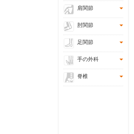
肩関節
肘関節
足関節
手の外科
脊椎