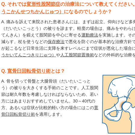
Q. それでは
変形性股関節症
の治療法について教えてください
うこかんせつちかんじゅつ）
になるのでしょうか？
A. 痛みを訴えて来院された患者さんには、まずは起立、仰向けなど
（だいたいこっとう）の被りを診ます。軽度の場合は、痛みをやわら
てんきん）を鍛えて股関節を中心に寄せる
運動療法
を実施します。そ
減らす、杖を使うなどの
保存療法
で悪化を防ぐのが基本的な治療方針
が起こるなど日常生活に支障を来すレベルにまで症状が悪化した場合
うかいてんこつきりじゅつ）
や
人工股関節置換術
などの外科的な治療
Q.
寛骨臼回転骨切り術
とは？
A. 骨を切って骨盤と大腿骨頭（だいたいこっと
う）の被りを大きくする手術のことです。人工股関
節は耐久年数を考慮しなければならないため、若い
方にはあまりおすすめしていません。30～40代の
方、あるいは症状が比較的軽い方の場合にはこの
寛
骨臼回転骨切り術
を適用します。