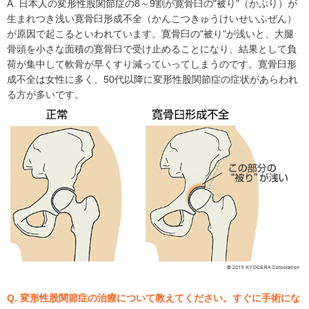
A. 日本人の変形性股関節症の8～9割が寛骨臼の"被り"（かぶり）が
生まれつき浅い寛骨臼形成不全（かんこつきゅうけいせいふぜん）
が原因で起こるといわれています。寛骨臼の"被り"が浅いと、大腿
骨頭を小さな面積の寛骨臼で受け止めることになり、結果として負
荷が集中して軟骨が早くすり減っていってしまうのです。寛骨臼形
成不全は女性に多く、50代以降に変形性股関節症の症状があらわれ
る方が多いです。
Q. 変形性股関節症の治療について教えてください。すぐに手術にな