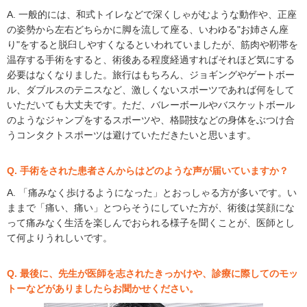
A. 一般的には、和式トイレなどで深くしゃがむような動作や、正座
の姿勢から左右どちらかに脚を流して座る、いわゆる"お姉さん座
り"をすると脱臼しやすくなるといわれていましたが、筋肉や靭帯を
温存する手術をすると、術後ある程度経過すればそれほど気にする
必要はなくなりました。旅行はもちろん、ジョギングやゲートボー
ル、ダブルスのテニスなど、激しくないスポーツであれば何をして
いただいても大丈夫です。ただ、バレーボールやバスケットボール
のようなジャンプをするスポーツや、格闘技などの身体をぶつけ合
うコンタクトスポーツは避けていただきたいと思います。
Q. 手術をされた患者さんからはどのような声が届いていますか？
A. 「痛みなく歩けるようになった」とおっしゃる方が多いです。い
ままで「痛い、痛い」とつらそうにしていた方が、術後は笑顔にな
って痛みなく生活を楽しんでおられる様子を聞くことが、医師とし
て何よりうれしいです。
Q. 最後に、先生が医師を志されたきっかけや、診療に際してのモッ
トーなどがありましたらお聞かせください。