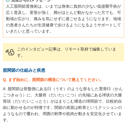
先生からのメッセージ
人工股関節置換術は、いまでは身体に負担の少ない低侵襲手術が
広く普及し、変形が強く、脚がほとんど動かなかった方でも、可
動域が広がり、痛みを気にせずに過ごせるようになります。地域
の患者さんたちが生涯健康で歩けるようになるようサポートして
いきたいと思っています。
このインタビュー記事は、リモート取材で編集していま
す。
股関節の仕組みと疾患
Q. まず始めに、股関節の構造について教えてください。
A. 股関節は骨盤側にある臼（うす）のような形をした寛骨臼（かん
こつきゅう）に、大腿骨（だいたいこつ）の先端にある球状の大腿
骨頭（だいたいこっとう）がはまりこむ構造の球関節で、比較的自
由に動かせるのが特徴です。関節の表面は軟骨というクッションの
ようなもので覆われ、周囲の靭帯や筋肉が動きを安定化させていま
す。