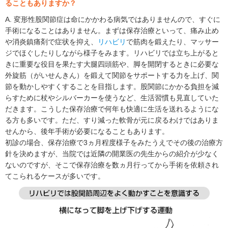
ることもありますか？
A. 変形性股関節症は命にかかわる病気ではありませんので、すぐに
手術になることはありません。まずは保存治療といって、痛み止め
や消炎鎮痛剤で症状を抑え、
リハビリ
で筋肉を鍛えたり、マッサー
ジでほぐしたりしながら様子をみます。リハビリでは立ち上がると
きに重要な役目を果たす大腿四頭筋や、脚を開閉するときに必要な
外旋筋（がいせんきん）を鍛えて関節をサポートする力を上げ、関
節を動かしやすくすることを目指します。股関節にかかる負担を減
らすために杖やシルバーカーを使うなど、生活習慣も見直していた
だきます。こうした保存治療で何年も快適に生活を送れるようにな
る方も多いです。ただ、すり減った軟骨が元に戻るわけではありま
せんから、後年手術が必要になることもあります。
初診の場合、保存治療で3ヵ月程度様子をみたうえでその後の治療方
針を決めますが、当院では近隣の開業医の先生からの紹介が少なく
ないのですが、そこで保存治療を数ヵ月行ってから手術を依頼され
てこられるケースが多いです。