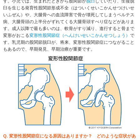
す。小児では、生まれたときから股関節が
脱臼
していたり、生後脱
臼を生じる発育性股関節形成不全（はついくせいこかんせつけいせ
いふぜん）や、大腿骨への血流障害で骨が壊死してしまうペルテス
病、大腿骨頭の上半分がずれてくる大腿骨頭すべり症などがありま
す。成人以降で最も多いのは、軟骨がすり減り、進行すると骨まで
変形がおこる
変形性股関節症（へんけいせいこかんせつしょう）
で
す。乳児期の股関節脱臼が、将来、変形性股関節症につながること
もあるので、早期発見、早期治療が重要です。
Q. 変形性股関節症になる原因はありますか？ どのような症状があ