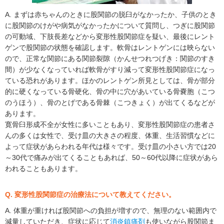
A. まずは赤ちゃんのときに股関節の脱臼がなかったか、子供のとき
に股関節のけがや病気がなかったかについて質問し、つぎに股関節
の可動域、下肢長差などから変形性股関節症を疑い、最後にレント
ゲンで股関節の状態を確認します。軟骨はレントゲンには映らない
ので、正常な関節にある関節裂隙（かんせつれつげき：関節のすき
間）が少なくなっていれば軟骨がすり減って変形性股関節症になっ
ている恐れがあります。ほかのレントゲン所見としては、骨が部分
的に硬くなっている骨硬化、骨の中に穴があいている骨嚢胞（こつ
のうほう）、骨のとげである骨棘（こつきょく）が出てくるなどが
あります。
寛骨臼形成不全が女性に多いこともあり、変形性股関節症の患者さ
んの多くは女性で、受け皿の大きさの程度、体重、生活習慣などに
よって症状があらわれる年代は様々です。受け皿の小さい方では20
～30代で痛みが出てくることもあれば、50～60代以降に症状があら
われることもあります。
Q. 変形性股関節症の治療法について教えてください。
A. 体重が重ければ股関節への負担が増すので、無理のない範囲内で
減量していただき、症状に応じて
消炎鎮痛剤
も使いながら股関節ま