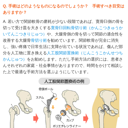
Q. 手術はどのようなものになるのでしょうか？ 手術すべき目安は
ありますか？
A. 若い方で関節軟骨の磨耗が少ない段階であれば、寛骨臼側の骨を
切って受け皿を大きくする
寛骨臼回転骨切り術（かんこつきゅうか
いてんこつきりじゅつ）
や、大腿骨側の骨を切って関節の適合性を
改善する大腿骨
骨切り術
を勧めています。関節軟骨が完全に消失
し、強い疼痛で日常生活に支障が出ている状況であれば、傷んだ部
分を人工物に置き換える
人工股関節置換術（じんこうこかんせつち
かんじゅつ）
をお勧めします。ただし手術方法の選択には、患者さ
んそれぞれの家庭・社会事情がありますので、時間をかけて相談し
た上で最適な手術方法を選ぶようにしています。