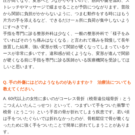
圧が高くなり、変形へとつながりやすいので、筋肉や腱を温め、ス
トレッチやマッサージで緩ませることが予防につながります。普段
から関節に負担がかからないように、つまむ動作をする時にはもう
片方の手を添えるなど、できるだけ一ヵ所に負荷が集中しないよう
にすべきです。
手指を専門に診る整形外科は少なく、一般の整形外科で「様子をみ
ていればそのうち痛みはなくなる」と言われて痛みを我慢して長年
放置した結果、強い変形が残って関節が硬くなってしまっているケ
ースが非常に多いです。違和感が続くようなら、変形が進んで関節
が硬くなる前に手指を専門に診る医師がいる医療機関を受診してほ
しいと思います。
Q. 手の外傷にはどのようなものがありますか？ 治療法についても
教えてください。
A. 60代以上の女性に多いのがコーレス骨折（橈骨遠位端骨折：とう
こつえんいたんこっせつ）といって、つまずいて手をついた衝撃で
橈骨（とうこつ）という手首の骨が折れてしまう疾患です。若い頃
は手をついたぐらいでは折れなかったのが、骨粗鬆症で骨が脆くな
ったために強く手をついたことで簡単に折れてしまうことがありま
す。