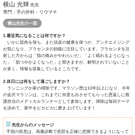
横山 光輝
先生
専門：手の外科・リウマチ
横山先生の一面
1.最近気になることは何ですか？
いかに筋肉を保ち、また頭皮の健康を保つか、アンチエイジング
が気になり、プラセンタの効能に注目しています。プラセンタを注
射した方からは「指の痛みがやわらいだ」「よく眠れるようになっ
た」「肌つやがよくなった」と聞きますが、解明されていないこと
が多く、情報を収集しているところです。
2.休日には何をして過ごしますか？
ランニングか家の掃除です。マラソン歴は10年以上になり、今年
の金沢マラソンは、これまでに何度も出させてもらった恩返しに救
護担当のメディカルランナーとして参加します。掃除は毎回テーマ
を決めて、家中をピカピカに磨き上げています！
先生からのメッセージ
手指の疾患は、画像診断で患部を正確に把握できるようになって