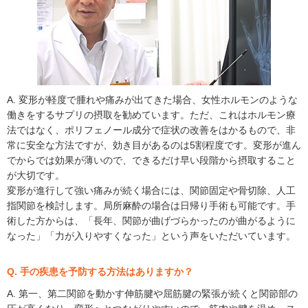
A. 変形が軽度で腫れや痛みが出てきた場合、女性ホルモンのような
働きをするサプリの摂取を勧めています。ただ、これはホルモン療
法ではなく、ポリフェノール成分で症状の改善をはかるもので、非
常に安全な方法ですが、効き目があるのは5割程度です。変形が進ん
でからでは効果が薄いので、できるだけ早い段階から摂取すること
が大切です。
変形が進行して強い痛みが続く場合には、関節固定や骨切除、人工
指関節を検討します。局所麻酔の場合は日帰り手術も可能です。手
術した方からは、「長年、関節が曲げづらかったのが曲がるように
なった」「力が入りやすくなった」という声をいただいています。
Q. 手の疾患を予防する方法はありますか？
A. 第一、第二関節を動かす伸筋腱や屈筋腱の緊張が続くと関節部の