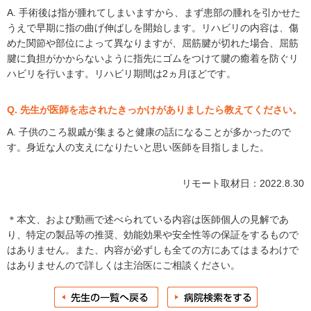
A. 手術後は指が腫れてしまいますから、まず患部の腫れを引かせた
うえで早期に指の曲げ伸ばしを開始します。リハビリの内容は、傷
めた関節や部位によって異なりますが、屈筋腱が切れた場合、屈筋
腱に負担がかからないように指先にゴムをつけて腱の癒着を防ぐリ
ハビリを行います。リハビリ期間は2ヵ月ほどです。
Q. 先生が医師を志されたきっかけがありましたら教えてください。
A. 子供のころ親戚が集まると健康の話になることが多かったので
す。身近な人の支えになりたいと思い医師を目指しました。
リモート取材日：2022.8.30
＊本文、および動画で述べられている内容は医師個人の見解であ
り、特定の製品等の推奨、効能効果や安全性等の保証をするもので
はありません。また、内容が必ずしも全ての方にあてはまるわけで
はありませんので詳しくは主治医にご相談ください。