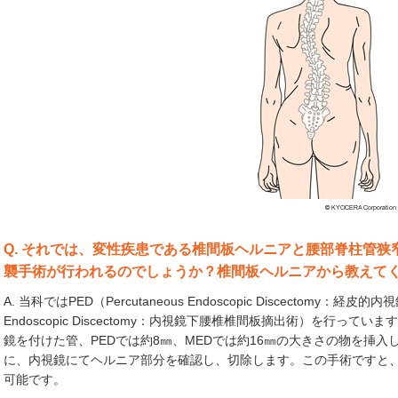
Q. それでは、変性疾患である椎間板ヘルニアと腰部脊柱管
襲手術が行われるのでしょうか？椎間板ヘルニアから教えて
A. 当科ではPED（Percutaneous Endoscopic Discectomy：
Endoscopic Discectomy：内視鏡下腰椎椎間板摘出術）を行っ
鏡を付けた管、PEDでは約8㎜、MEDでは約16㎜の大きさの物を挿
に、内視鏡にてヘルニア部分を確認し、切除します。この手術ですと
可能です。