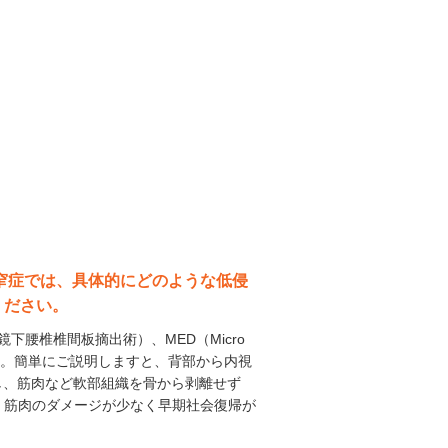
狭窄症では、具体的にどのような低侵
ください。
経皮的内視鏡下腰椎椎間板摘出術）、MED（Micro
ています。簡単にご説明しますと、背部から内視
入し、筋肉など軟部組織を骨から剥離せず
、筋肉のダメージが少なく早期社会復帰が