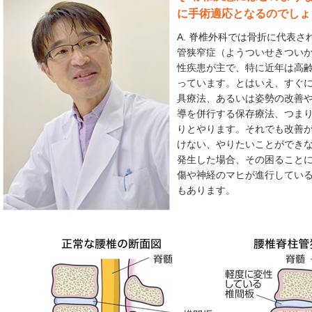
に手術適応となるのでしょ
A. 脊椎外科では骨折に代表
管狭窄症（ようついせきつい
性疾患が主で、特に近年は高
っています。とはいえ、すぐ
具療法、あるいは姿勢の改善
導を併行する保存療法、つま
りとやります。それでも改善
けない、やりたいことができ
発生した場合、その困ること
傷や神経のマヒが進行してい
もあります。