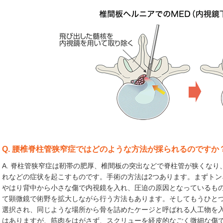
Q. 腰椎脊柱管狭窄症ではどのような方法が採られるのですか
A. 脊柱管狭窄症は靭帯の肥厚、椎間板の突出などで脊柱管が狭くな
れなどの症状を起こすものです。手術の方法は2つあります。まずト
やはり背中から小さな傷で内視鏡を入れ、圧迫の原因となっているも
て顕微鏡で術野を拡大しながら行う方法もあります。そしてもうひと
選択され、同じような場所から骨を詰めたケージと呼ばれる人工物を
はありますが、筋肉をはがさず、スクリューを経皮的なごく微細な傷