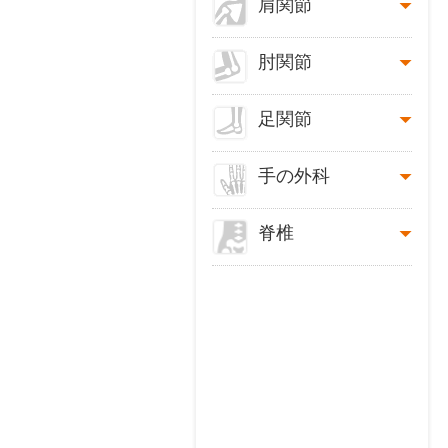
肩関節
肘関節
足関節
手の外科
脊椎