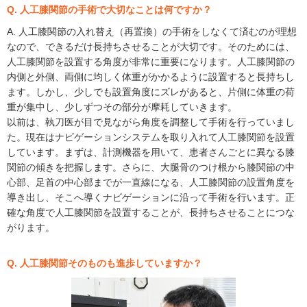
Q. 人工膝関節の手術で大切なことは何ですか？
A. 人工膝関節の入れ替え（再置換）の手術をしなくて済むのが理想
なので、できるだけ長持ちさせることが大切です。そのためには、
人工膝関節を設置する角度が非常に重要になります。人工膝関節の
内側と外側、両側に均しく体重がかかるように設置すると長持ちし
ます。しかし、少しでも設置角度にズレがあると、片側に体重の荷
重が集中し、少しずつその部分が摩耗していきます。
以前は、執刀医が目で見ながら角度を調整して手術を行っていまし
た。現在はナビゲーションシステムを取り入れて人工膝関節を設置
しています。まずは、計測機器を用いて、患者さんごとに異なる膝
関節の傾きを把握します。さらに、大腿骨のつけ根から膝関節の中
心部、足首の中心部までが一直線になる、人工膝関節の設置角度を
導き出し、そこへ導くナビゲーションに沿って手術を行います。正
確な角度で人工膝関節を設置することが、長持ちさせることにつな
がります。
Q. 人工膝関節そのものも進歩していますか？