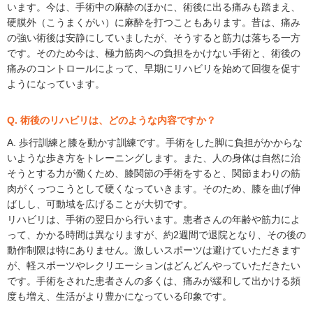
います。今は、手術中の麻酔のほかに、術後に出る痛みも踏まえ、
硬膜外（こうまくがい）に麻酔を打つこともあります。昔は、痛み
の強い術後は安静にしていましたが、そうすると筋力は落ちる一方
です。そのため今は、極力筋肉への負担をかけない手術と、術後の
痛みのコントロールによって、早期にリハビリを始めて回復を促す
ようになっています。
Q. 術後のリハビリは、どのような内容ですか？
A. 歩行訓練と膝を動かす訓練です。手術をした脚に負担がかからな
いような歩き方をトレーニングします。また、人の身体は自然に治
そうとする力が働くため、膝関節の手術をすると、関節まわりの筋
肉がくっつこうとして硬くなっていきます。そのため、膝を曲げ伸
ばしし、可動域を広げることが大切です。
リハビリは、手術の翌日から行います。患者さんの年齢や筋力によ
って、かかる時間は異なりますが、約2週間で退院となり、その後の
動作制限は特にありません。激しいスポーツは避けていただきます
が、軽スポーツやレクリエーションはどんどんやっていただきたい
です。手術をされた患者さんの多くは、痛みが緩和して出かける頻
度も増え、生活がより豊かになっている印象です。