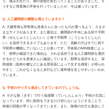
り、痛みが出たり、脚の形態が変わってくることがありました。そ
うすると再置換の手術を行っていましたが、今は減っています。
Q. 人工膝関節の種類も増えていますか？
A. 大腿骨側も脛骨側も患者さんに合ったものが選べるよう、さまざ
まなサイズがあります。また最近は、膝関節の中央にある前十字靭
帯（ぜんじゅうじじんたい）と後十字靱帯（こうじゅうじじんた
い）を温存できるタイプもあります。ただ、高齢の方はすでに前十
字靭帯が機能していないことが多いです。手術前のMRI検査によっ
て、靱帯が確認できた場合は、それを温存できる人工膝関節を選択
するかどうかを患者さんに確認しています。靱帯を温存すると、深
部感覚（筋肉や腱などにある受容器によって生ずる感覚）が得られ
やすく、これがなくなると歩行などに違和感を生じやすいといわれ
ています。
Q. 手術のやり方も進歩してきているのでしょうね。
A. 小さな創（きず）で行う低侵襲（ていしんしゅう）手術が主流に
なっています。特に筋肉をできるだけ切らないようにすることで、
術後の回復が早くなってきています。また、除痛の仕方も進歩して