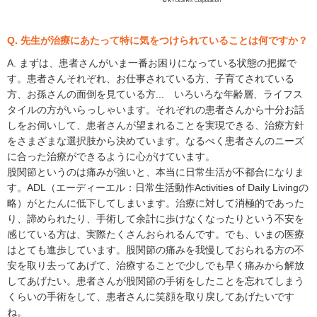
Q. 先生が治療にあたって特に気をつけられていることは何ですか？
A. まずは、患者さんがいま一番お困りになっている状態の把握で
す。患者さんそれぞれ、お仕事されている方、子育てされている
方、お孫さんの面倒を見ている方... いろいろな年齢層、ライフス
タイルの方がいらっしゃいます。それぞれの患者さんから十分お話
しをお伺いして、患者さんが望まれることを実現できる、治療方針
をさまざまな選択肢から決めています。なるべく患者さんのニーズ
に合った治療ができるように心がけています。
股関節というのは痛みが強いと、本当に日常生活が不都合になりま
す。ADL（エーディーエル：日常生活動作Activities of Daily Livingの
略）がとたんに低下してしまいます。治療に対して消極的であった
り、諦められたり、手術して余計に歩けなくなったりという不安を
感じている方は、実際たくさんおられるんです。でも、いまの医療
はとても進歩しています。股関節の痛みを我慢しておられる方の不
安を取り去ってあげて、治療することで少しでも早く痛みから解放
してあげたい。患者さんが股関節の手術をしたことを忘れてしまう
くらいの手術をして、患者さんに笑顔を取り戻してあげたいです
ね。