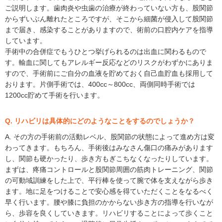
ご説明します。歯肉炎や虫歯の治療が終わっていない方も、股関節
からずいぶん離れたところですが、そこから細菌が侵入して股関節
まで届き、感染することがありますので、術前の口腔内ケアを指導
しています。
手術中の合併症でもうひとつ挙げられるのは出血に関わるもので
す。輸血に関してもアレルギー反応などのリスクがわずかにありま
すので、手術前にご自分の血液を貯めておく自己血貯血も採用して
おります。片側手術では、400cc～800cc、両側同時手術では
1200cc貯めて手術を行います。
Q. リハビリは具体的にどのようなことをするのでしょうか？
A. その方の手術前の活動レベル、股関節の状態によって進め方は変
わってきます。もちろん、手術後はみなさん傷口の痛みがあります
し、関節も硬かったり、歩き方もぎこちなくなったりしています。
まずは、疼痛コントロールと股関節周囲の筋肉トレーニング、関節
の可動域訓練をした上で、平行棒を使って腕で体を支えながら歩き
ます。地に足をつけることで安心感を得ていただくことをなるべく
早く行います。腰や膝に負担のかからない歩き方の指導を行いなが
ら、歩容を良くしていきます。リハビリすることによって歩くこと