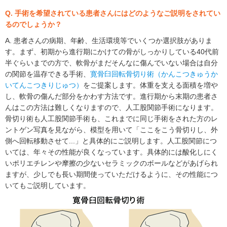
Q. 手術を希望されている患者さんにはどのようなご説明をされてい
るのでしょうか？
A. 患者さんの病期、年齢、生活環境等でいくつか選択肢がありま
す。まず、初期から進行期にかけての骨がしっかりしている40代前
半ぐらいまでの方で、軟骨がまだそんなに傷んでいない場合は自分
の関節を温存できる手術、
寛骨臼回転骨切り術（かんこつきゅうか
いてんこつきりじゅつ）
をご提案します。体重を支える面積を増や
し、軟骨の傷んだ部分をかわす方法です。進行期から末期の患者さ
んはこの方法は難しくなりますので、人工股関節手術になります。
骨切り術も人工股関節手術も、これまでに同じ手術をされた方のレ
ントゲン写真を見ながら、模型を用いて「ここをこう骨切りし、外
側へ回転移動させて...」と具体的にご説明します。人工股関節につ
いては、年々その性能が良くなっています。具体的には酸化しにく
いポリエチレンや摩擦の少ないセラミックのボールなどがあげられ
ますが、少しでも長い期間使っていただけるように、その性能につ
いてもご説明しています。