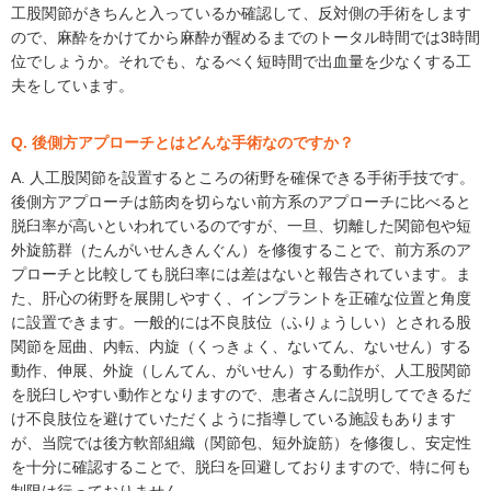
工股関節がきちんと入っているか確認して、反対側の手術をします
ので、麻酔をかけてから麻酔が醒めるまでのトータル時間では3時間
位でしょうか。それでも、なるべく短時間で出血量を少なくする工
夫をしています。
Q. 後側方アプローチとはどんな手術なのですか？
A. 人工股関節を設置するところの術野を確保できる手術手技です。
後側方アプローチは筋肉を切らない前方系のアプローチに比べると
脱臼率が高いといわれているのですが、一旦、切離した関節包や短
外旋筋群（たんがいせんきんぐん）を修復することで、前方系のア
プローチと比較しても脱臼率には差はないと報告されています。ま
た、肝心の術野を展開しやすく、インプラントを正確な位置と角度
に設置できます。一般的には不良肢位（ふりょうしい）とされる股
関節を屈曲、内転、内旋（くっきょく、ないてん、ないせん）する
動作、伸展、外旋（しんてん、がいせん）する動作が、人工股関節
を脱臼しやすい動作となりますので、患者さんに説明してできるだ
け不良肢位を避けていただくように指導している施設もあります
が、当院では後方軟部組織（関節包、短外旋筋）を修復し、安定性
を十分に確認することで、脱臼を回避しておりますので、特に何も
制限は行っておりません。