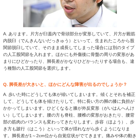
A. あります。片方が臼蓋内で骨頭部分が変形していて、片方が殿筋
内脱臼（でんきんないだっきゅう）といって、生まれたころから股
関節脱臼していて、そのまま成長してしまった場合には別のタイプ
の人工股関節を入れます。ほかにも外傷後に骨盤の周りの変形があ
まりにひどかったり、脚長差がかなりひどかったりする場合も、違
う種類の人工股関節を選択します。
Q. 脚長差が大きいと、ほかにどんな障害が出るのでしょうか？
A. 歩いた時にどうしても体が傾いてしまいます。傾くとそれを補正
して、どうしても体を傾けたりして、特に長い方の脚の膝に負担が
かかってしまいます。ひどくなると膝が外反変形（がいはんへんけ
い）してしまいます。腰の方も脊柱、腰椎の変形がおきたり、腰背
部の筋肉のバランスも変わってきたりします。歩容（ほよう）、歩
き方も跛行（はこう）といって体が揺れながら歩くようになりま
す。脚長差が1～2cm位から自覚症状がでてきます。痛みや体の動き