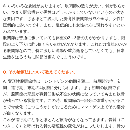
A. いろいろな要因がありますが、股関節の造りが浅い、骨が軟らか
い、つまり関節構造が男性ほどしっかりしていないというのが大き
な要因です。さきほどご説明した発育性股関節形成不全は、女性に
圧倒的に多いのです。また、遺伝的にも女性の方に現れやすいとい
われています。
股関節は普通に歩いていても体重の2～3倍の力がかかりますし、階
段の上り下りは約5倍くらいの力がかかります。これだけ負担のかか
る股関節なので、特に激しい運動や重労働をしていなくても、日常
生活を送るうちに関節は傷んでしまうのです。
Q. その治療法について教えてください。
A. 変形性股関節症は、レントゲンの病期分類上、前股関節症、初
期、進行期、末期の4段階に分けられます。 まず初期の段階です
が、股関節の形態が寛骨臼形成不全の状態になっていてもまだ軟骨
が残っている状態です。この時、股関節の一部分に体重がかかるこ
とで骨硬化（こつこうか）がおこるためにレントゲン上でその部分
が白くなります。
これが進行期になるとほとんど軟骨がなくなってきます。骨棘（こ
つきょく）と呼ばれる骨の増殖性の変化がおこったりします。骨の