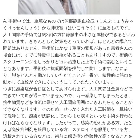
A. 手術中では、重篤なものでは深部静脈血栓症（しんぶじょうみゃ
くけっせんしょう）から肺梗塞（はいこうそく）に至るものです。
人工関節の手術では約3割の方に静脈中の小さな血栓ができるといわ
れています。きちんとした対策をとっていれば、ほとんどの場合で
問題はありません。手術前にかなり重度の変形があった患者さんの
場合には、すでに静脈中に血栓があることもありますので、術前の
スクリーニングをしっかりと行い治療した上で手術に臨むというこ
ともあります。手術後に抗凝固剤を投与して防止します。なによ
り、脚をどんどん動かしていただくことが一番で、積極的に筋肉を
動かして血栓ができにくいようにしていただいています。
つぎに感染症が合併症としてあげられます。人工関節は金属などで
できていて血が通っていませんので、万一感染してしまったとき、
抗生物質などを血流に乗せて人工関節周囲にいきわたらせることが
できなくなります。そのため、せっかく入れた人工関節を一旦抜い
て洗浄して、感染が沈静化してからまた戻すといった手術を行わな
ければならなくなります。したがって、感染の恐れがある方、たと
えば免疫抑制剤を服用している方、ステロイドを服用している方、
透析されている方などは、術前に感染症の危険性が高くなることを