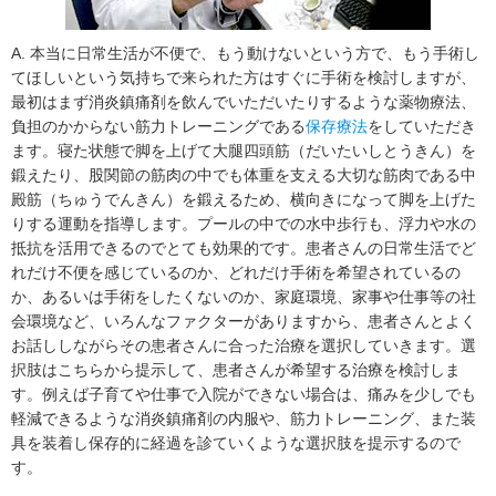
A. 本当に日常生活が不便で、もう動けないという方で、もう手術し
てほしいという気持ちで来られた方はすぐに手術を検討しますが、
最初はまず消炎鎮痛剤を飲んでいただいたりするような薬物療法、
負担のかからない筋力トレーニングである
保存療法
をしていただき
ます。寝た状態で脚を上げて大腿四頭筋（だいたいしとうきん）を
鍛えたり、股関節の筋肉の中でも体重を支える大切な筋肉である中
殿筋（ちゅうでんきん）を鍛えるため、横向きになって脚を上げた
りする運動を指導します。プールの中での水中歩行も、浮力や水の
抵抗を活用できるのでとても効果的です。患者さんの日常生活でど
れだけ不便を感じているのか、どれだけ手術を希望されているの
か、あるいは手術をしたくないのか、家庭環境、家事や仕事等の社
会環境など、いろんなファクターがありますから、患者さんとよく
お話ししながらその患者さんに合った治療を選択していきます。選
択肢はこちらから提示して、患者さんが希望する治療を検討しま
す。例えば子育てや仕事で入院ができない場合は、痛みを少しでも
軽減できるような消炎鎮痛剤の内服や、筋力トレーニング、また装
具を装着し保存的に経過を診ていくような選択肢を提示するので
す。