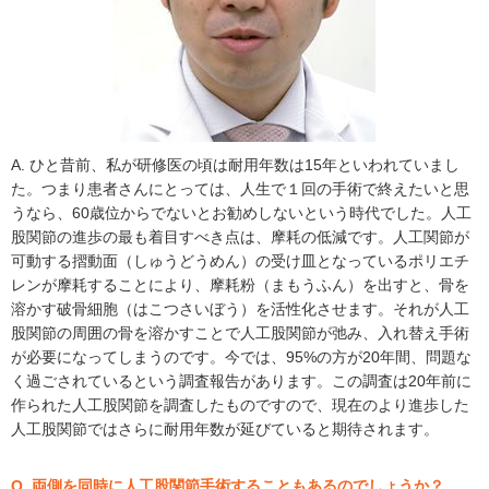
A. ひと昔前、私が研修医の頃は耐用年数は15年といわれていまし
た。つまり患者さんにとっては、人生で１回の手術で終えたいと思
うなら、60歳位からでないとお勧めしないという時代でした。人工
股関節の進歩の最も着目すべき点は、摩耗の低減です。人工関節が
可動する摺動面（しゅうどうめん）の受け皿となっているポリエチ
レンが摩耗することにより、摩耗粉（まもうふん）を出すと、骨を
溶かす破骨細胞（はこつさいぼう）を活性化させます。それが人工
股関節の周囲の骨を溶かすことで人工股関節が弛み、入れ替え手術
が必要になってしまうのです。今では、95%の方が20年間、問題な
く過ごされているという調査報告があります。この調査は20年前に
作られた人工股関節を調査したものですので、現在のより進歩した
人工股関節ではさらに耐用年数が延びていると期待されます。
Q. 両側を同時に人工股関節手術することもあるのでしょうか？