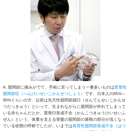
A. 股関節に痛みがでて、手術に至ってしまう一番多いものは
変形性
股関節症（へんけいせいこかんせつしょう）
です。日本人の85%～
90%ぐらいの方、以前は先天性股関節脱臼（せんてんせいこかんせ
つだっきゅう）といって、生まれながらに股関節が外れてしまって
いる赤ちゃんだとか、寛骨臼形成不全（かんこつきゅうけいせいふ
ぜん）という、体重を支える骨盤の股関節の屋根の部分が浅くなっ
ている状態の呼称でしたが、いまでは
発育性股関節形成不全（はつ