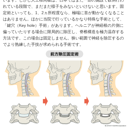
います。しかし人工椎間板は、日本ではまだ一部の施設で数例行わ
れている段階で、まだまだ様子をみないといけないと思います。固
定術といっても、1、2ヵ所程度なら、極端に首が動かなくなること
はありません。ほかに当院で行っているかなり特殊な手術として、
「鍵穴（Key hole）手術」があります。ヘルニアが神経根の片側に
偏っていたりする場合に限局的に除圧し、脊椎構造を極力温存する
方法です。この場合は固定しません。狭い範囲で神経を除圧するの
でより熟練した手技が求められる手術です。