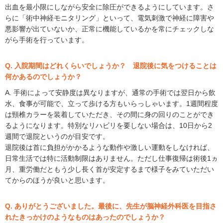
出血を最小限にしながら安全に除圧ができるようにしています。さ
らに「術中神経モニタリング」といって、電気刺激で神経に障害や
悪影響が出ていないか、正常に機能しているかを常にチェックしな
がら手術を行っています。
Q. 入院期間はどれくらいでしょうか？ 退院後に気をつけることは
何かあるのでしょうか？
A. 手術によって安静度は異なりますが、通常の手術では翌日から飲
水、食事が可能で、立って歩ける方もいらっしゃいます。1週間程度
は頸椎カラーを装着していただき、その間に身の回りのことができ
るようになります。特別なリハビリを要しない場合は、10日から2
週間で退院というのが目安です。
退院後は首に負担がかかるような動作や激しい運動をしなければ、
日常生活では特に活動制限はありません。ただし仕事復帰は術後1ヵ
月、重労働だともう少し長く首が安定するまで様子をみていただい
てからのほうが良いと思います。
Q. ありがとうございました。最後に、先生が脳神経外科医を目指さ
れたきっかけのようなものはあったのでしょうか？