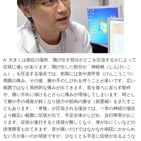
A. 大きくは発症の場所、飛び出す部分がどこを圧迫するかによって
症状に違いがあります。飛び出した部分が「神経根（しんけいこ
ん）」を圧迫する場合では、初期には首や肩甲骨（けんこうこつ）
周囲の痛み、その後、腕や手のしびれを伴うことが多いです。広い
範囲ではなく局所的な痛みが出てきます。首を後ろに反らす動作
や、痛い方向に傾けるとさらに痛みが増強してしまいます。時とし
て腕や手の感覚が鈍くなり脱力や筋肉の痩せ（筋委縮）をきたすこ
ともあります。「脊髄」が圧迫される場合では、一本の神経の場合
より幅広い範囲に症状が出て、手足全体がしびれ、歩行障害がおこ
ります。症状が進行すると排尿が難しくなり、便が出にくいなどの
排泄障害も出てきます。首が痛いだけではなかなか病院にかかられ
ない方が多いのが現状ですが、少なくとも手足に症状が出るような