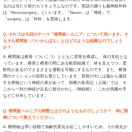
るのは当たり前のカリキュラムなのです。英語の綴りも脳神経外科
は「Neurosurgery」といいます。「Neuro」は「神経」で、
「surgery」は「外科」を意味します。
Q. それでは今回のテーマ「椎間板ヘルニア」について伺います。そ
もそも椎間板（ついかんばん）とはどのような組織なのでしょう
か？
A. 椎間板は椎骨（ついこつ）とともに背骨を構成し、体の支柱とな
っています。椎骨と椎骨の間にある軟部組織で、体を支えつつ、柔
軟性があるのでさまざまな運動を可能にするものです。また、椎骨
間のクッションの役割も果たしています。背骨の中には脳から連続
する脊髄という神経の束があって、頸椎の各高位（上端）では、そ
こから一対の神経が左右に枝分かれし（神経根）、これが両腕や手
などに分布しています。
Q. 椎間板ヘルニアの病態とはどのようなものでしょうか？ 特に頸
椎について教えてください。
A. 椎間板は早い段階で加齢性変化を起こしやすいため、その老化が