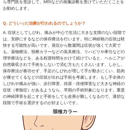
ら専門医を受診して、MRIなどの画像診断を受けていただくことを
お勧めします。
Q. どういった治療が行われるのでしょうか？
A. 症状としてしびれ、痛みが中心で生活に大きな支障のない段階で
は、安静にするなどの保存療法を行います。特に神経根の症状は軽
快する可能性が高いです。発症から数週間は症状が強くて大変で
も、薬物療法、頸椎カラーなどの装具療法、リハビリや牽引などの
理学療法などを、ある程度時間をかけて続けていると、ヘルニアが
自然吸収されて手術をしないで済む方もたくさんいます。しかし、
保存療法が奏功せず、手足のしびれが増して手が動きにくい、筋肉
が痩せてくるなどの症状が出れば手術を考慮します。もし手全体の
しびれや痛みが強い、歩行障害、排尿・排便障害など大きな神経の
症状（脊髄症）があるようなら、早期の手術対象になります。重度
の神経障害を起こすと手術をしても改善が難しくなるので、適切な
段階で手術を選択するのが好ましいです。