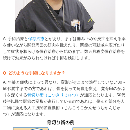
A. 手術治療と
保存治療
とがあり、まずは痛み止めや炎症を抑える薬
を使いながら関節周囲の筋肉を鍛えたり、関節の可動域を広げたり
して症状を和らげる保存治療から始めます。数ヵ月程度保存治療を
続けて効果がみられなければ手術を検討します。
Q. どのような手術になりますか？
A. 年齢と症状によって異なり、変形がそこまで進行していない30～
50代前半までの方であれば、骨を切って角度を変え、寛骨臼のかぶ
りを深くする
骨切り術（こつきりじゅつ）
が適応となります。50代
後半以降で関節の変形が進行しているのであれば、傷んだ部分を人
工物に換える人工股関節置換術（じんこうこかんせつちかんじゅ
つ）が適応になります。