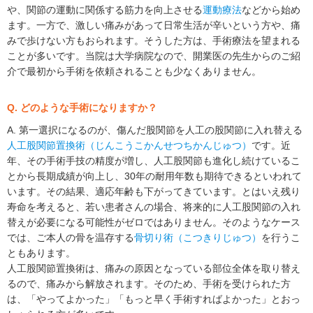
や、関節の運動に関係する筋力を向上させる
運動療法
などから始め
ます。一方で、激しい痛みがあって日常生活が辛いという方や、痛
みで歩けない方もおられます。そうした方は、手術療法を望まれる
ことが多いです。当院は大学病院なので、開業医の先生からのご紹
介で最初から手術を依頼されることも少なくありません。
Q. どのような手術になりますか？
A. 第一選択になるのが、傷んだ股関節を人工の股関節に入れ替える
人工股関節置換術（じんこうこかんせつちかんじゅつ）
です。近
年、その手術手技の精度が増し、人工股関節も進化し続けているこ
とから長期成績が向上し、30年の耐用年数も期待できるといわれて
います。その結果、適応年齢も下がってきています。とはいえ残り
寿命を考えると、若い患者さんの場合、将来的に人工股関節の入れ
替えが必要になる可能性がゼロではありません。そのようなケース
では、ご本人の骨を温存する
骨切り術（こつきりじゅつ）
を行うこ
ともあります。
人工股関節置換術は、痛みの原因となっている部位全体を取り替え
るので、痛みから解放されます。そのため、手術を受けられた方
は、「やってよかった」「もっと早く手術すればよかった」とおっ