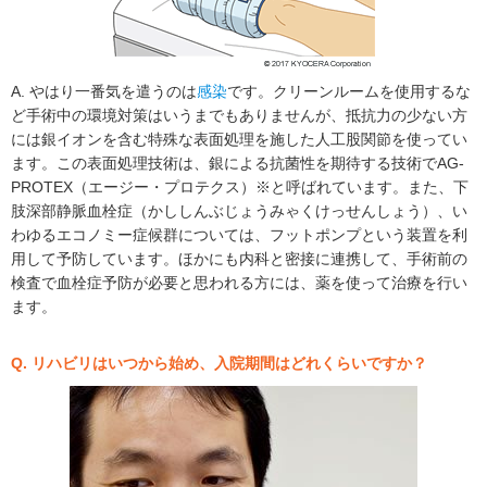
A. やはり一番気を遣うのは
感染
です。クリーンルームを使用するな
ど手術中の環境対策はいうまでもありませんが、抵抗力の少ない方
には銀イオンを含む特殊な表面処理を施した人工股関節を使ってい
ます。この表面処理技術は、銀による抗菌性を期待する技術でAG-
PROTEX（エージー・プロテクス）※と呼ばれています。また、下
肢深部静脈血栓症（かししんぶじょうみゃくけっせんしょう）、い
わゆるエコノミー症候群については、フットポンプという装置を利
用して予防しています。ほかにも内科と密接に連携して、手術前の
検査で血栓症予防が必要と思われる方には、薬を使って治療を行い
ます。
Q. リハビリはいつから始め、入院期間はどれくらいですか？