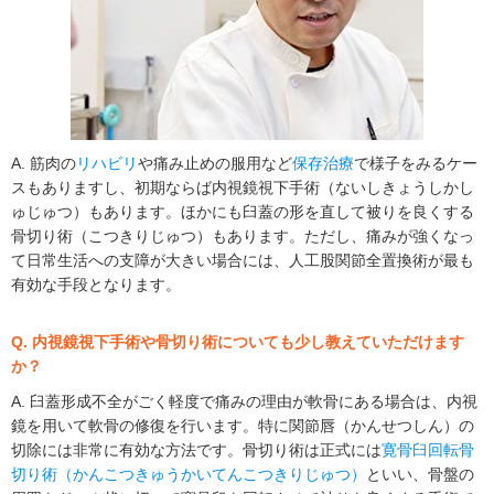
A. 筋肉の
リハビリ
や痛み止めの服用など
保存治療
で様子をみるケー
スもありますし、初期ならば内視鏡視下手術（ないしきょうしかし
ゅじゅつ）もあります。ほかにも臼蓋の形を直して被りを良くする
骨切り術（こつきりじゅつ）もあります。ただし、痛みが強くなっ
て日常生活への支障が大きい場合には、人工股関節全置換術が最も
有効な手段となります。
Q. 内視鏡視下手術や骨切り術についても少し教えていただけます
か？
A. 臼蓋形成不全がごく軽度で痛みの理由が軟骨にある場合は、内視
鏡を用いて軟骨の修復を行います。特に関節唇（かんせつしん）の
切除には非常に有効な方法です。骨切り術は正式には
寛骨臼回転骨
切り術（かんこつきゅうかいてんこつきりじゅつ）
といい、骨盤の