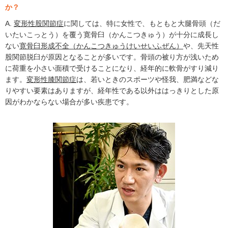
か？
A.
変形性股関節症
に関しては、特に女性で、もともと大腿骨頭（だ
いたいこっとう）を覆う寛骨臼（かんこつきゅう）が十分に成長し
ない
寛骨臼形成不全（かんこつきゅうけいせいふぜん）
や、先天性
股関節脱臼が原因となることが多いです。骨頭の被り方が浅いため
に荷重を小さい面積で受けることになり、経年的に軟骨がすり減り
ます。
変形性膝関節症
は、若いときのスポーツや怪我、肥満などな
りやすい要素はありますが、経年性である以外ははっきりとした原
因がわかならない場合が多い疾患です。