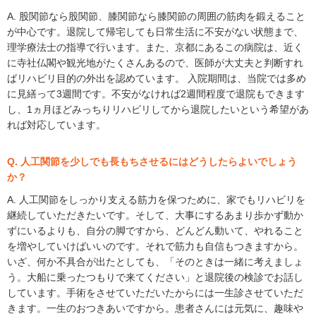
A. 股関節なら股関節、膝関節なら膝関節の周囲の筋肉を鍛えること
が中心です。退院して帰宅しても日常生活に不安がない状態まで、
理学療法士の指導で行います。また、京都にあるこの病院は、近く
に寺社仏閣や観光地がたくさんあるので、医師が大丈夫と判断すれ
ばリハビリ目的の外出を認めています。 入院期間は、当院では多め
に見繕って3週間です。不安がなければ2週間程度で退院もできます
し、1ヵ月ほどみっちりリハビリしてから退院したいという希望があ
れば対応しています。
Q. 人工関節を少しでも長もちさせるにはどうしたらよいでしょう
か？
A. 人工関節をしっかり支える筋力を保つために、家でもリハビリを
継続していただきたいです。そして、大事にするあまり歩かず動か
ずにいるよりも、自分の脚ですから、どんどん動いて、やれること
を増やしていけばいいのです。それで筋力も自信もつきますから。
いざ、何か不具合が出たとしても、「そのときは一緒に考えましょ
う。大船に乗ったつもりで来てください」と退院後の検診でお話し
しています。手術をさせていただいたからには一生診させていただ
きます。一生のおつきあいですから。患者さんには元気に、趣味や