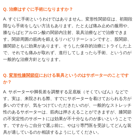
Q. 治療はすぐに手術になりますか？
A. すぐに手術というわけではありません。変形性関節症は、初期段
階なら手術をしない方法もあります。たとえば痛み止めの服用や、
膝ならばヒアルロン酸の関節内注射、装具治療などで治療できま
す。関節周囲の筋肉を鍛えるリハビリテーションですと、股関節、
膝関節ともに効果があります。そうした保存的治療にトライした上
で、それでも痛みが取れず、進行してしまったら手術、というのが
一般的な治療方針となります。
Q.
変形性膝関節症
における装具というのはサポーターのことです
か？
A. サポーターや脚長差を調整する足底板（そくていばん）などで
す。実は、来院される際、すでにサポーターを着けておられる方が
多いのですが、気をつけていただきたいのが、一般的なストレッチ
性のあるサポーターは、筋肉は押さえることができますが、膝関節
の不安定性のサポートには効果が不十分なものが多いということで
す。ですからご自分で選ぶ前に、やはり専門医を受診してどんな装
具が適しているのか相談するようにしてください。