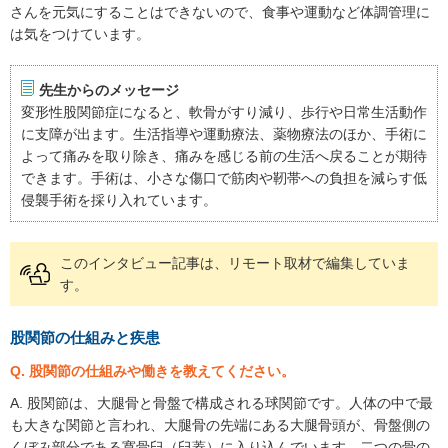
さんを元気にすることはできないので、食事や運動など体調管理に
は気をつけています。
先生からのメッセージ
変形性股関節症になると、軟骨がすり減り、歩行や日常生活動作
に支障が出ます。生活指導や運動療法、薬物療法のほか、手術に
よって痛みを取り除き、痛みを感じる前の生活へ戻ることが期待
できます。手術は、小さな傷口で筋肉や靭帯への負担を減らす低
侵襲手術を採り入れています。
このインタビュー記事は、リモート取材で編集していま
す。
股関節の仕組みと疾患
Q. 股関節の仕組みや働きを教えてください。
A. 股関節は、大腿骨と骨盤で構成される球関節です。人体の中で最
も大きな関節と言われ、大腿骨の先端にある大腿骨頭が、骨盤側の
くぼみ部分である寛骨臼（臼蓋）に入り込んでいます。二つの骨の