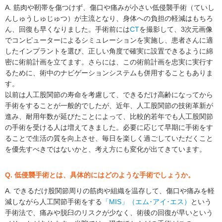
A. 筋肉や靭帯を傷つけず、傷口や痛みが小さい低侵襲手術（ていし
んしゅうしゅじゅつ）が主流となり、身体への負担の軽減はもちろ
ん、回復も早くなりました。手術前には
CT
を撮影して、3次元画像
でコンピューターによるシミュレーションを実施し、患者さんに適
したインプラントを選び、正しい角度で確実に設置できるように綿
密に術前計画を立てます。さらには、この術前計画を忠実に実行す
るために、術中のナビゲーションシステムも併用することもありま
す。
以前は人工股関節の寿命を考慮して、できるだけ高齢になってから
手術をすることが一般的でしたが、近年、人工股関節の技術革新が
進み、耐用年数が延びたことによって、比較的若年でも人工股関節
の手術を受ける人は増えてきました。必要に応じて早期に手術をす
ることで生活の質を向上させ、毎日を楽しく過ごしていただくこと
を優先すべきではないかと、考え方にも変化が出てきています。
Q. 低侵襲手術とは、具体的にはどのような手術でしょうか。
A. できるだけ股関節周りの筋肉や組織を温存して、傷口や痛みを軽
減しながら人工関節手術をする
「MIS」（エム･アイ･エス）
という
手術法で、痛みや脱臼のリスクが少なく、術後の回復が早いという