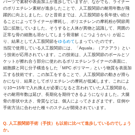
パーツで素材や表面加工が進歩していますが、なかでも、ライナー
のポリエチレン素材が進歩したことで、人工股関節の耐用年数が飛
躍的に向上しました。ひと昔前までは、人工股関節を長年使い続け
ることによってライナーが摩耗し、ポリエチレンの摩耗粉が関節周
辺に拡散していました。そうすると人体が異物と認識して、周囲の
正常な骨の細胞も溶かしてしまう骨溶解（こつようかい）が起こ
り、結果として人工股関節を
ゆるめて
しまっていたのです。
当院で使用している人工股関節には、「Aquala」（アクアラ）とい
う技術が応用されています。この技術は、人工股関節のボールとソ
ケットが擦れ合う部分に使われるポリエチレンライナーの表面に、
細胞膜と同じ分子構造をした「MPC ポリマー」という物質を表面加
工する技術です。この加工をすることで、人工股関節の動きが滑ら
かになり、結果としてポリエチレンの摩耗が低滅します。これによ
り10〜15年で⼊れ換えが必要になると⾔われていた⼈⼯股関節も、
その耐用年数は延び、⻑期化を期待できるようになりました。⼤腿
⾻の形状や太さ、⾻質などは、個⼈によってさまざまです。症例や
⼿術⽅法に合わせた種々のステムが開発されています。
Q. 人工股関節手術（手技）も以前に比べて進歩しているのでしょう
か。