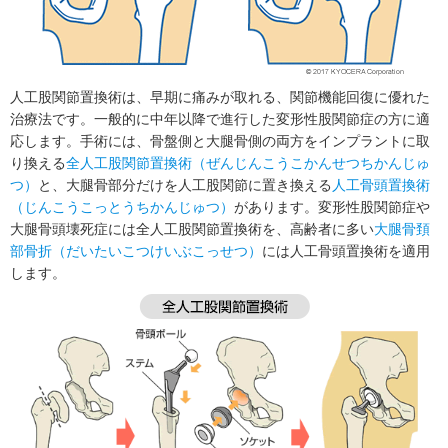
人工股関節置換術は、早期に痛みが取れる、関節機能回復に優れた
治療法です。一般的に中年以降で進行した変形性股関節症の方に適
応します。手術には、骨盤側と大腿骨側の両方をインプラントに取
り換える
全人工股関節置換術（ぜんじんこうこかんせつちかんじゅ
つ）
と、大腿骨部分だけを人工股関節に置き換える
人工骨頭置換術
（じんこうこっとうちかんじゅつ）
があります。変形性股関節症や
大腿骨頭壊死症には全人工股関節置換術を、高齢者に多い
大腿骨頚
部骨折（だいたいこつけいぶこっせつ）
には人工骨頭置換術を適用
します。