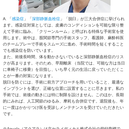
A. 「
感染症
」「
深部静脈血栓症
」「脱臼」が三大合併症に挙げられ
ます。感染症対策としては、皮膚のコンディションを可能な限り整
えて手術に臨み、「クリーンルーム」と呼ばれる特殊な手術室を使
用します。術中は、股関節専門の手術スタッフ、看護師、麻酔科医
のチームプレーで手術をスムーズに進め、手術時間を短くすること
でも感染症を防いでいます。
また、術後長時間、体を動かさないでいると深部静脈血栓症のリス
クが高まります。そのため、早期離床 （当院では、可能な方は当日
に車椅子に移乗）を目指し、いち早く元の生活に戻っていただくこ
とが一番の対策になります。
脱臼を防ぐには、手術に前方アプローチを用いていること、最適な
インプラントを選び、正確な位置に設置することに尽きます。私の
手術では、術後の動きには特に制限を設けません。このほか、長期
的にみれば、人工関節のゆるみ、摩耗も合併症です。退院後も、年
に一度はかかりつけ医を受診しメンテナンスを受けていただきたい
です。
※Aquala（アクアラ）は京セラメディカル株式会社の登録商標で