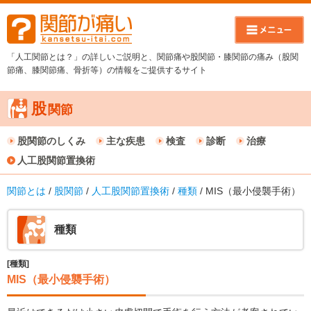
「人工関節とは？」の詳しいご説明と、関節痛や股関節・膝関節の痛み（股関
節痛、膝関節痛、骨折等）の情報をご提供するサイト
股
関節
股関節のしくみ
主な疾患
検査
診断
治療
人工股関節置換術
関節とは
/
股関節
/
人工股関節置換術
/
種類
/ MIS（最小侵襲手術）
種類
[種類]
MIS（最小侵襲手術）