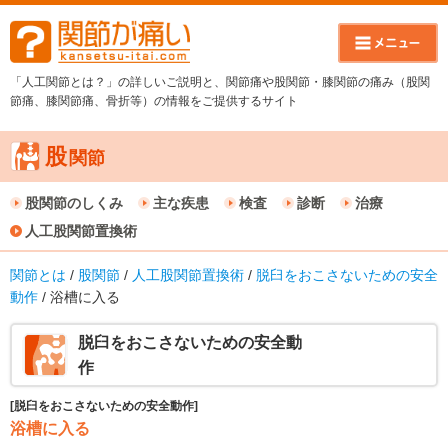
「人工関節とは？」の詳しいご説明と、関節痛や股関節・膝関節の痛み（股関
節痛、膝関節痛、骨折等）の情報をご提供するサイト
股
関節
股関節のしくみ
主な疾患
検査
診断
治療
人工股関節置換術
関節とは
/
股関節
/
人工股関節置換術
/
脱臼をおこさないための安全
動作
/ 浴槽に入る
脱臼をおこさないための安全動
作
[脱臼をおこさないための安全動作]
浴槽に入る