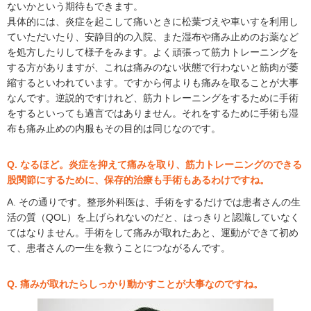
ないかという期待もできます。
具体的には、炎症を起こして痛いときに松葉づえや車いすを利用し
ていただいたり、安静目的の入院、また湿布や痛み止めのお薬など
を処方したりして様子をみます。よく頑張って筋力トレーニングを
する方がありますが、これは痛みのない状態で行わないと筋肉が萎
縮するといわれています。ですから何よりも痛みを取ることが大事
なんです。逆説的ですけれど、筋力トレーニングをするために手術
をするといっても過言ではありません。それをするために手術も湿
布も痛み止めの内服もその目的は同じなのです。
Q. なるほど。炎症を抑えて痛みを取り、筋力トレーニングのできる
股関節にするために、保存的治療も手術もあるわけですね。
A. その通りです。整形外科医は、手術をするだけでは患者さんの生
活の質（QOL）を上げられないのだと、はっきりと認識していなく
てはなりません。手術をして痛みが取れたあと、運動ができて初め
て、患者さんの一生を救うことにつながるんです。
Q. 痛みが取れたらしっかり動かすことが大事なのですね。