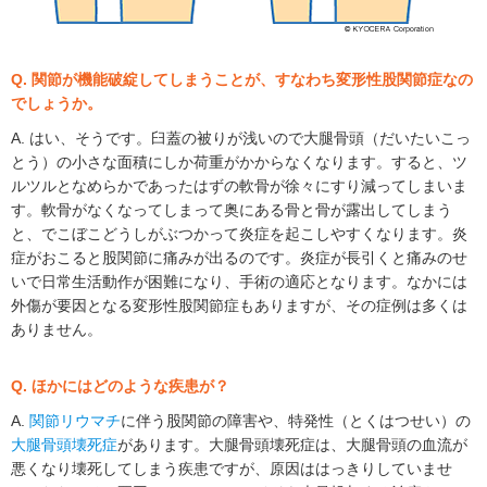
Q. 関節が機能破綻してしまうことが、すなわち変形性股関節症なの
でしょうか。
A. はい、そうです。臼蓋の被りが浅いので大腿骨頭（だいたいこっ
とう）の小さな面積にしか荷重がかからなくなります。すると、ツ
ルツルとなめらかであったはずの軟骨が徐々にすり減ってしまいま
す。軟骨がなくなってしまって奥にある骨と骨が露出してしまう
と、でこぼこどうしがぶつかって炎症を起こしやすくなります。炎
症がおこると股関節に痛みが出るのです。炎症が長引くと痛みのせ
いで日常生活動作が困難になり、手術の適応となります。なかには
外傷が要因となる変形性股関節症もありますが、その症例は多くは
ありません。
Q. ほかにはどのような疾患が？
A.
関節リウマチ
に伴う股関節の障害や、特発性（とくはつせい）の
大腿骨頭壊死症
があります。大腿骨頭壊死症は、大腿骨頭の血流が
悪くなり壊死してしまう疾患ですが、原因ははっきりしていませ