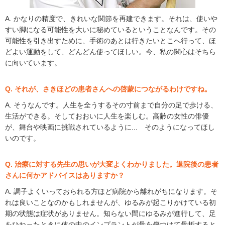
A. かなりの精度で、きれいな関節を再建できます。それは、使いや
すい脚になる可能性を大いに秘めているということなんです。その
可能性を引き出すために、手術のあとは行きたいとこへ行って、ほ
どよい運動をして、どんどん使ってほしい。今、私の関心はそちら
に向いています。
Q. それが、さきほどの患者さんへの啓蒙につながるわけですね。
A. そうなんです。人生を全うするその寸前まで自分の足で歩ける、
生活ができる。そしておおいに人生を楽しむ。高齢の女性の俳優
が、舞台や映画に挑戦されているように... そのようになってほし
いのです。
Q. 治療に対する先生の思いが大変よくわかりました。退院後の患者
さんに何かアドバイスはありますか？
A. 調子よくいっておられる方ほど病院から離れがちになります。そ
れは良いことなのかもしれませんが、ゆるみが起こりかけている初
期の状態は症状がありません。知らない間にゆるみが進行して、足
をひねったときに体の中のインプラントが骨を傷つけて骨折すると