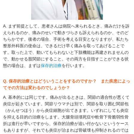
A. まず前提として、患者さんは病院へ来られるとき、痛みだけを訴
えられるのか、痛みのせいで動きづらさも訴えられるのか、そのど
ちらかです。後者の場合、手術を考える目安となりますが、私たち
整形外科医の使命は、できるだけ早く痛みを取ってあげることで
す。取った上で、動いてもらわないと下肢機能は再建されませんの
で、動かせる股関節にすること。その両方を目指すことができる状
態の場合は、まずは
保存的治療
を行います。
Q. 保存的治療とはどういうことをするのですか？ また疾患によっ
てその方法は変わるのでしょうか？
A. 基本的には同じです。痛みが出るときは、関節の適合性が悪くて
炎症が起きています。関節リウマチは別で、関節を取り囲む関節包
（かんせつほう）から炎症細胞が出てきます。いずれにしても炎症
を抑える目的の治療をします。大腿骨頭壊死症や軟骨下骨脆弱性骨
折は進行が早いですから、保存的治療が追い付かないというケース
もありますが、それでも炎症が治まれば骨破壊も抑制されるのでは