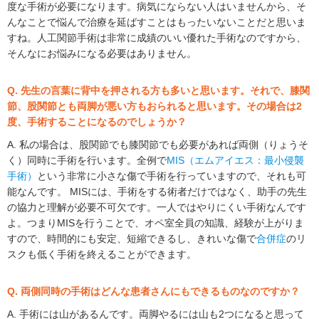
度な手術が必要になります。病気にならない人はいませんから、そ
んなことで悩んで治療を延ばすことはもったいないことだと思いま
すね。人工関節手術は非常に成績のいい優れた手術なのですから、
そんなにお悩みになる必要はありません。
Q. 先生の言葉に背中を押される方も多いと思います。それで、膝関
節、股関節とも両脚が悪い方もおられると思います。その場合は2
度、手術することになるのでしょうか？
A. 私の場合は、股関節でも膝関節でも必要があれば両側（りょうそ
く）同時に手術を行います。全例で
MIS（エムアイエス：最小侵襲
手術）
という非常に小さな傷で手術を行っていますので、それも可
能なんです。 MISには、手術をする術者だけではなく、助手の先生
の協力と理解が必要不可欠です。一人ではやりにくい手術なんです
よ。つまりMISを行うことで、オペ室全員の知識、経験が上がりま
すので、時間的にも安定、短縮できるし、きれいな傷で
合併症
のリ
スクも低く手術を終えることができます。
Q. 両側同時の手術はどんな患者さんにもできるものなのですか？
A. 手術には山があるんです。両脚やるには山も2つになると思って