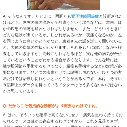
A. そうなんです。たとえば、両脚とも
変形性膝関節症
と診断された
けれども、左右の膝の痛みが全然違うという場合などは、本来、ほ
かの疾患の関与を疑わなければなりません。また、どういうときに
どんな症状が出ているか、しびれがあるのか、夜痛くなるのか、左
右同じように痛いかどうかなど、患者さんの話を詳しく聞いている
と、大体の病気の性状がわかります。それをもとに想定しながら検
査をしていきますが、高齢になればなるほど、実は他の病気が合併
しているということがわかる場合が多くなります。そんな時には、
膝や股関節を手術するだけでなく、腰椎も手術するなどの対策が必
要になります。ひとつの疾患だけでは説明し切れない、ひとつの方
法だけでは治療し切れないということがあるんです。私は、そうい
う臨床上のデータを持っているドクターはそう多くないのではない
かと思っています。
Q. だからこそ包括的な診察がより重要なわけですね。
A. はい。そういった確率は高くないにせよ、病気を重ねて持ってお
られるケースは確かに存在するわけですから、これを見落とさず、