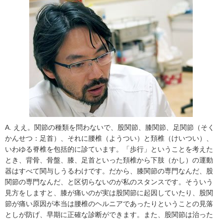
A. ええ。関節の種類を問わないで、股関節、膝関節、足関節（そく
かんせつ：足首）、それに腰椎（ようつい）と頚椎（けいつい）、
いわゆる脊椎を包括的に診ています。「歩行」ということを考えた
とき、背骨、骨盤、膝、足首といった頚椎から下肢（かし）の運動
器はすべて関与しうるわけです。だから、膝関節の専門なんだ、股
関節の専門なんだ、と区切らないのが私のスタンスです。そういう
見方をしますと、膝が痛いのが実は股関節に起因していたり、股関
節が痛い原因が本当は腰椎のヘルニアであったりということの見落
としが防げ、早期に正確な診断ができます。また、股関節は治った