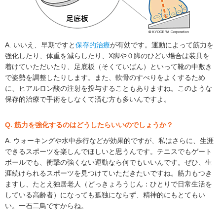
A. いいえ、早期ですと
保存的治療
が有効です。運動によって筋力を
強化したり、体重を減らしたり、X脚や０脚のひどい場合は装具を
着けていただいたり、足底板（そくていばん）といって靴の中敷き
で姿勢を調整したりします。また、軟骨のすべりをよくするため
に、ヒアルロン酸の注射を投与することもありますね。このような
保存的治療で手術をしなくて済む方も多いんですよ。
Q. 筋力を強化するのはどうしたらいいのでしょうか？
A. ウォーキングや水中歩行などが効果的ですが、私はさらに、生涯
できるスポーツを楽しんでほしいと思うんです。テニスでもゲート
ボールでも、衝撃の強くない運動なら何でもいいんです。ぜひ、生
涯続けられるスポーツを見つけていただきたいですね。筋力もつき
ますし、たとえ独居老人（どっきょろうじん：ひとりで日常生活を
している高齢者）になっても孤独にならず、精神的にもとてもい
い。一石二鳥ですからね。