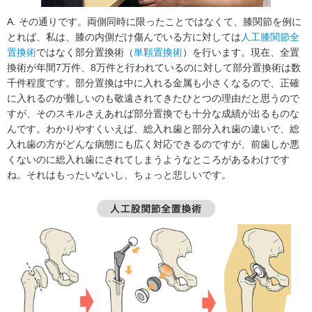
A. その通りです。両側同時に限ったことではなくて、膝関節を例に
とれば、私は、膝の内側だけ傷んでいる方に対しては
人工膝関節全
置換術
ではなく部分置換術（
単顆置換術
）を行います。現在、全置
換術が年間7万件、8万件と行われているのに対して部分置換術は数
千件程度です。部分置換は中に入れる金属も小さくなるので、正確
に入れるのが難しいのも敬遠されてきたひとつの理由だと思うので
すが、そのスキルさえあれば部分置換でも十分な成績が出るものな
んです。わかりやすくいえば、総入れ歯と部分入れ歯の違いで、総
入れ歯の方がどんな病態にも広く対応できるのですが、前歯しか悪
くないのに総入れ歯にされてしまうようなところがあるわけです
ね。それはもったいないし、ちょっと悲しいです。