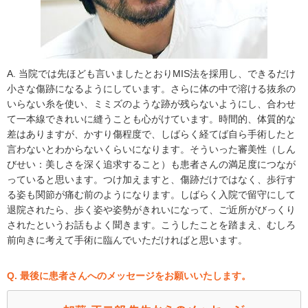
A. 当院では先ほども言いましたとおりMIS法を採用し、できるだけ
小さな傷跡になるようにしています。さらに体の中で溶ける抜糸の
いらない糸を使い、ミミズのような跡が残らないようにし、合わせ
て一本線できれいに縫うことも心がけています。時間的、体質的な
差はありますが、かすり傷程度で、しばらく経てば自ら手術したと
言わないとわからないくらいになります。そういった審美性（しん
びせい：美しさを深く追求すること）も患者さんの満足度につなが
っていると思います。つけ加えますと、傷跡だけではなく、歩行す
る姿も関節が痛む前のようになります。しばらく入院で留守にして
退院されたら、歩く姿や姿勢がきれいになって、ご近所がびっくり
されたというお話もよく聞きます。こうしたことを踏まえ、むしろ
前向きに考えて手術に臨んでいただければと思います。
Q. 最後に患者さんへのメッセージをお願いいたします。