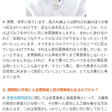
A. 実際、非常に似ています。総入れ歯よりは部分入れ歯のほうが食
べ応えがいいわけです。足なら歩き応えというのでしょうか。たと
えばゴルフをやりたい方に全置換術をしますと、きれいに歩けるけ
れど、以前のようなナチュラルなゴルフができなくなったという方
がいらっしゃいます。そうするとゴルファーとしてのニーズに応え
ていないわけですね。それなら部分置換術のほうが適している。ひ
ょっとすると、全置換術よりも寿命が早くきて再置換をしないとい
けないかもしれないけれど、今まで通りにプレーできる方が満足度
は高いということもあります。そういう風に、個々の患者さんの生
活背景に向き合って対応していくということが、とても大事だと考
えています。
Q. 股関節の手術にも全置換術と部分置換術があるのですか？
A.
変形性股関節症
に関しては全置換術と表面置換といって、大腿骨
の骨頭の表面だけを削って、その削った部分に人工物を被せる方法
があります。これは骨質がしっかりしている若い方に対して行うこ