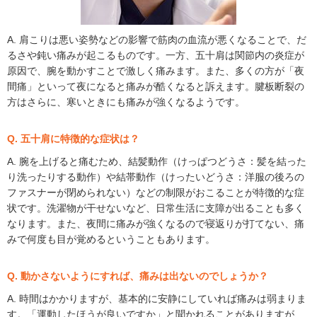
A. 肩こりは悪い姿勢などの影響で筋肉の血流が悪くなることで、だ
るさや鈍い痛みが起こるものです。一方、五十肩は関節内の炎症が
原因で、腕を動かすことで激しく痛みます。また、多くの方が「夜
間痛」といって夜になると痛みが酷くなると訴えます。腱板断裂の
方はさらに、寒いときにも痛みが強くなるようです。
Q. 五十肩に特徴的な症状は？
A. 腕を上げると痛むため、結髪動作（けっぱつどうさ：髪を結った
り洗ったりする動作）や結帯動作（けったいどうさ：洋服の後ろの
ファスナーが閉められない）などの制限がおこることが特徴的な症
状です。洗濯物が干せないなど、日常生活に支障が出ることも多く
なります。また、夜間に痛みが強くなるので寝返りが打てない、痛
みで何度も目が覚めるということもあります。
Q. 動かさないようにすれば、痛みは出ないのでしょうか？
A. 時間はかかりますが、基本的に安静にしていれば痛みは弱まりま
す。「運動したほうが良いですか」と聞かれることがありますが、