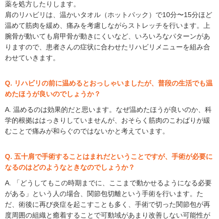
薬を処方したりします。
肩のリハビリは、温かいタオル（ホットパック）で10分〜15分ほど
温めて筋肉を緩め、痛みを考慮しながらストレッチを行います。上
腕骨が動いても肩甲骨が動きにくいなど、いろいろなパターンがあ
りますので、患者さんの症状に合わせたリハビリメニューを組み合
わせていきます。
Q. リハビリの前に温めるとおっしゃいましたが、普段の生活でも温
めたほうが良いのでしょうか？
A. 温めるのは効果的だと思います。なぜ温めたほうが良いのか、科
学的根拠ははっきりしていませんが、おそらく筋肉のこわばりが緩
むことで痛みが和らぐのではないかと考えています。
Q. 五十肩で手術することはまれだということですが、手術が必要に
なるのはどのようなときなのでしょうか？
A. 「どうしてもこの時期までに、ここまで動かせるようになる必要
がある」という人の場合、関節包切離という手術を行います。た
だ、術後に再び炎症を起こすことも多く、手術で切った関節包が再
度周囲の組織と癒着することで可動域があまり改善しない可能性が