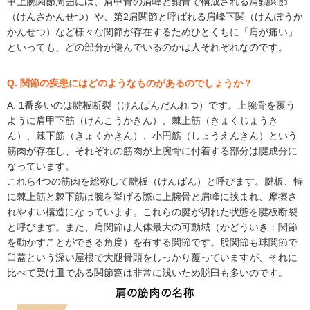
甲上腕関節周囲には、肩甲骨の肩峰と鎖骨で構成される肩鎖関節
（けんさかんせつ）や、第2肩関節と呼ばれる肩峰下関（けんぽうか
かんせつ）など様々な関節が存在するためひとくちに「肩が痛い」
といっても、どの部分が傷んでいるのかは人それぞれなのです。
Q. 関節の疾患にはどのようなものがあるのでしょうか？
A. 1番多いのは腱板断裂（けんばんだんれつ）です。上腕骨を覆う
ように肩甲下筋（けんこうかきん）、棘上筋（きょくじょうき
ん）、棘下筋（きょくかきん）、小円筋（しょうえんきん）という
筋肉が存在し、それぞれの筋肉が上腕骨に付着する部分は腱成分に
なっています。
これら4つの筋肉を総称して腱板（けんばん）と呼びます。腱板、特
に棘上筋と棘下筋は腕を挙げる際に上腕骨と肩峰に挟まれ、摩擦さ
れやすい構造になっています。これらの腱が切れた状態を腱板断裂
と呼びます。また、肩関節は人体最大の可動域（かどういき：関節
を動かすことができる角度）を有する関節です。股関節も球関節で
臼蓋という深い屋根で大腿骨頭をしっかり覆っていますが、それに
比べて受け皿である関節窩は非常に浅いため脱臼も多いのです。