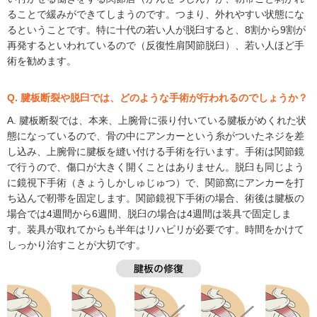
ることで緩みができてしまうのです。つまり、外れやすい状態にな
るということです。特に十代の若い人が脱臼すると、8割から9割が
再発するといわれているので（反復性肩関節脱臼）、若い人ほど手
術を勧めます。
Q. 腱板断裂や脱臼では、どのような手術が行われるのでしょうか？
A. 腱板断裂では、本来、上腕骨に張り付いている腱板がめくれた状
態になっているので、骨の中にアンカーという糸がついたネジを差
し込み、上腕骨に腱板を縫い付ける手術を行います。手術は関節鏡
で行うので、傷口が大きく開くことはありません。脱臼も同じよう
に鏡視下手術（きょうしかしゅじゅつ）で、関節窩にアンカーを打
ち込んで靭帯を固定します。関節鏡視下手術の場合、術後は腱板の
場合では4週間から6週間、脱臼の場合は4週間は装具で固定しま
す。装具が取れてからも半年はリハビリが必要です。時間をかけて
しっかり治すことが大切です。