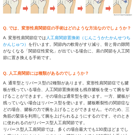
Q. では、変形性肩関節症の手術はどのような方法なのでしょうか？
A. 変形性肩関節症では
人工肩関節置換術（じんこうかたかんせつち
かんじゅつ）
を行います。関節内の軟骨がすり減り、骨と骨の隙間
がなくなる「関節症性変化」が出ている場合に、肩の関節を人工関
節に置き換える手術です。
Q. 人工肩関節には種類があるのでしょうか？
A. 通常型とリバース型の2種類があります。変形性肩関節症でも腱
板が残っている場合、人工関節置換術後も残存腱板を使って腕を挙
げることができます。その場合は通常型を使います。一方、腱板が
残っていない場合はリバース型を使います。腱板断裂性の関節症な
どの場合、腱板の力で腕を上げることができません。そのため、三
角筋の緊張を利用して腕を上げられるようにするのです。そのとき
に使われるのがリバース型人工肩関節です。
リバース型人工肩関節では、多くの場合最大でも130度ほどまでし