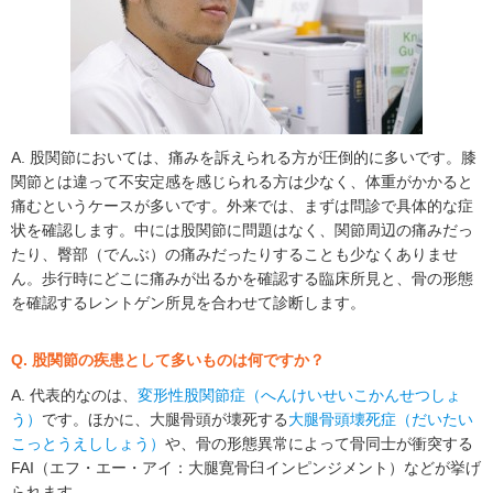
A. 股関節においては、痛みを訴えられる方が圧倒的に多いです。膝
関節とは違って不安定感を感じられる方は少なく、体重がかかると
痛むというケースが多いです。外来では、まずは問診で具体的な症
状を確認します。中には股関節に問題はなく、関節周辺の痛みだっ
たり、臀部（でんぶ）の痛みだったりすることも少なくありませ
ん。歩行時にどこに痛みが出るかを確認する臨床所見と、骨の形態
を確認するレントゲン所見を合わせて診断します。
Q. 股関節の疾患として多いものは何ですか？
A. 代表的なのは、
変形性股関節症（へんけいせいこかんせつしょ
う）
です。ほかに、大腿骨頭が壊死する
大腿骨頭壊死症（だいたい
こっとうえししょう）
や、骨の形態異常によって骨同士が衝突する
FAI（エフ・エー・アイ：大腿寛骨臼インピンジメント）などが挙げ
られます。