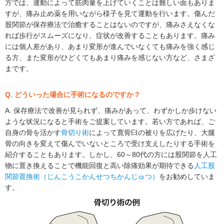
方では、運動によって筋肉量を上げていくことは難しい面もありま
すが、痛み止め薬を用いながら様子を見て運動を行います。傷んだ
股関節が保存療法で治癒することはないのですが、痛みさえなくな
れば歩行がスムーズになり、症状が改善することもあります。痛み
には個人差があり、あまり変形が進んでいなくても痛みを強く感じ
る方、また変形がひどくてもあまり痛みを感じない方など、さまざ
まです。
Q. どういった場合に手術になるのですか？
A. 保存療法で改善が見られず、痛みがあって、わずかしか歩けない
ような状況になると手術をご提案しています。若い方であれば、ご
自身の骨を活かす
骨切り術
によって寛骨臼の被りを広げたり、大腿
骨の向きを変えて傷んでいないところで受け支えしたりする手術を
紹介することもあります。しかし、60～80代の方には股関節を人工
物に置き換えることで機能回復と高い除痛効果が期待できる
人工股
関節置換術（じんこうこかんせつちかんじゅつ）
をお勧めしていま
す。