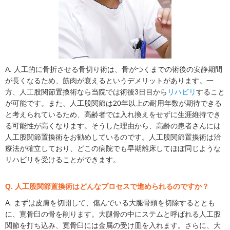
A. 人工的に骨折させる骨切り術は、骨がつくまでの術後の安静期間
が長くなるため、筋肉が衰えるというデメリットがあります。一
方、人工股関節置換術なら当院では術後3日目から
リハビリ
すること
が可能です。また、人工股関節は20年以上の耐用年数が期待できる
と考えられているため、高齢者では入れ換えをせずに生涯維持でき
る可能性が高くなります。そうした理由から、高齢の患者さんには
人工股関節置換術をお勧めしているのです。人工股関節置換術は治
療法が確立しており、どこの病院でも早期離床してほぼ同じような
リハビリを受けることができます。
Q. 人工股関節置換術はどんなプロセスで進められるのですか？
A. まずは皮膚を切開して、傷んでいる大腿骨頭を切除するととも
に、寛骨臼の骨を削ります。大腿骨の中にステムと呼ばれる人工股
関節を打ち込み、寛骨臼には金属の受け皿を入れます。さらに、大