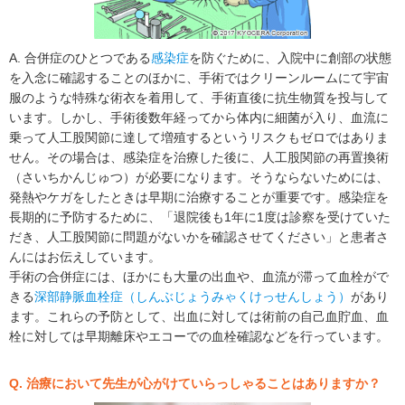
A. 合併症のひとつである
感染症
を防ぐために、入院中に創部の状態
を入念に確認することのほかに、手術ではクリーンルームにて宇宙
服のような特殊な術衣を着用して、手術直後に抗生物質を投与して
います。しかし、手術後数年経ってから体内に細菌が入り、血流に
乗って人工股関節に達して増殖するというリスクもゼロではありま
せん。その場合は、感染症を治療した後に、人工股関節の再置換術
（さいちかんじゅつ）が必要になります。そうならないためには、
発熱やケガをしたときは早期に治療することが重要です。感染症を
長期的に予防するために、「退院後も1年に1度は診察を受けていた
だき、人工股関節に問題がないかを確認させてください」と患者さ
んにはお伝えしています。
手術の合併症には、ほかにも大量の出血や、血流が滞って血栓がで
きる
深部静脈血栓症（しんぶじょうみゃくけっせんしょう）
があり
ます。これらの予防として、出血に対しては術前の自己血貯血、血
栓に対しては早期離床やエコーでの血栓確認などを行っています。
Q. 治療において先生が心がけていらっしゃることはありますか？