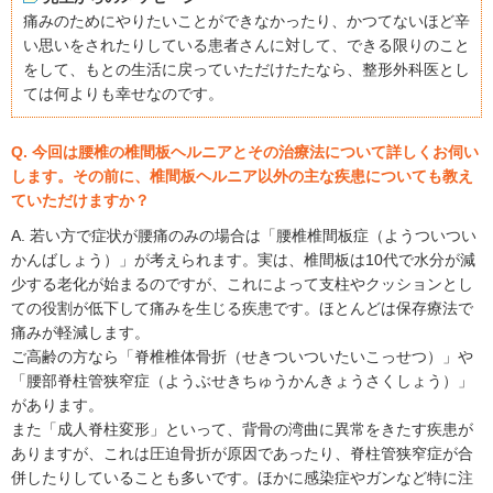
痛みのためにやりたいことができなかったり、かつてないほど辛
い思いをされたりしている患者さんに対して、できる限りのこと
をして、もとの生活に戻っていただけたたなら、整形外科医とし
ては何よりも幸せなのです。
Q. 今回は腰椎の椎間板ヘルニアとその治療法について詳しくお伺い
します。その前に、椎間板ヘルニア以外の主な疾患についても教え
ていただけますか？
A. 若い方で症状が腰痛のみの場合は「腰椎椎間板症（ようついつい
かんばしょう）」が考えられます。実は、椎間板は10代で水分が減
少する老化が始まるのですが、これによって支柱やクッションとし
ての役割が低下して痛みを生じる疾患です。ほとんどは保存療法で
痛みが軽減します。
ご高齢の方なら「脊椎椎体骨折（せきついついたいこっせつ）」や
「腰部脊柱管狭窄症（ようぶせきちゅうかんきょうさくしょう）」
があります。
また「成人脊柱変形」といって、背骨の湾曲に異常をきたす疾患が
ありますが、これは圧迫骨折が原因であったり、脊柱管狭窄症が合
併したりしていることも多いです。ほかに感染症やガンなど特に注