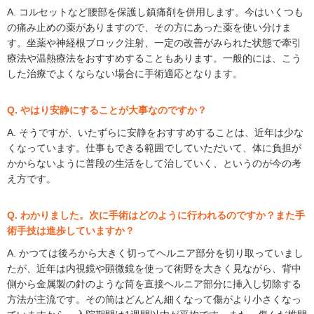
A. コルセットなど腰部を保護し鎮痛剤を併用します。今はいくつも
の痛み止めの薬がありますので、その方にあった薬を使い分けま
す。坐薬や神経根ブロック注射、一定の改善がみられた状態で牽引
療法や温熱療法をおすすめすることもあります。一般的には、こう
した治療でよくならない場合に手術適応となります。
Q. やはり安静にすることが大事なのですか？
A. そうですが、いたずらに安静をおすすめすることは、近年は少な
くなっています。仕事もできる範囲でしていただいて、体に負担が
かからないように普段の生活をして治していく、というのが今の考
え方です。
Q. わかりました。次に手術はどのように行われるのですか？また手
術手技は進歩していますか？
A. かつては後ろから大きく切ってヘルニア部分を切り取っていまし
たが、近年は内視鏡や顕微鏡を使って術野を大きく見ながら、背中
側から金属製の針のような筒を直接ヘルニア部分に挿入し切除する
方法が主流です。その筒はどんどん細くなって傷がより小さくなっ