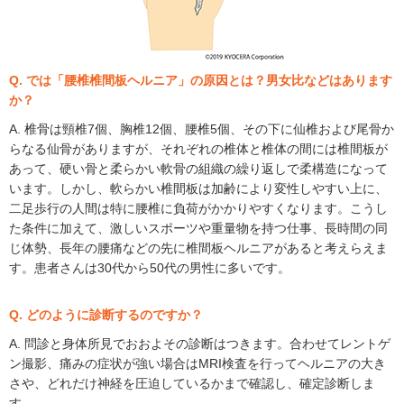
Q. では「腰椎椎間板ヘルニア」の原因とは？男女比などはあります
か？
A. 椎骨は頸椎7個、胸椎12個、腰椎5個、その下に仙椎および尾骨か
らなる仙骨がありますが、それぞれの椎体と椎体の間には椎間板が
あって、硬い骨と柔らかい軟骨の組織の繰り返しで柔構造になって
います。しかし、軟らかい椎間板は加齢により変性しやすい上に、
二足歩行の人間は特に腰椎に負荷がかかりやすくなります。こうし
た条件に加えて、激しいスポーツや重量物を持つ仕事、長時間の同
じ体勢、長年の腰痛などの先に椎間板ヘルニアがあると考えらえま
す。患者さんは30代から50代の男性に多いです。
Q. どのように診断するのですか？
A. 問診と身体所見でおおよその診断はつきます。合わせてレントゲ
ン撮影、痛みの症状が強い場合はMRI検査を行ってヘルニアの大き
さや、どれだけ神経を圧迫しているかまで確認し、確定診断しま
す。