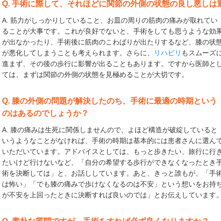
Q. 手術に際して、それほどに関節の外側の状態の良し悪しは
A. 筋力がしっかりしていること、お皿の周りの筋肉の痛みが取れてい
ることが大事です。これが良好でないと、手術をしても思うような効
が出なかったり、手術後に筋肉のこわばりが出たりするなど、膝の状
が悪化してしまうことも考えられます。さらに、
リハビリ
もスムーズ
進まず、その後の歩行に影響が出ることもあります。ですから医師と
ては、まずは関節の外側の状態を見極めることが大切です。
Q. 膝の外側の問題が解決したのち、手術に最適の時期という
のはあるのでしょうか？
A. 膝の痛みは生死に関係しませんので、よほど構造が破綻していると
いうようなことがなければ、手術の時期は基本的には患者さんに選ん
いただいています。アドバイスとしては、もっと歩きたい、旅行に行
たいけど行けないなど、「自分の希望する歩行ができなくなったとき
術を決断しては」と、お話ししています。あと、きっと誰もが、「手
は怖い」「でも膝の痛みで歩けなくなるのは不安」という想いをお持
が不安を上回ったときに決断すれば良いのでは」とお伝えしています