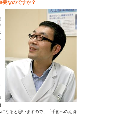
重要なのですか？
果
態
に
し
で
き
手
術
ちになると思いますので、「手術への期待
。