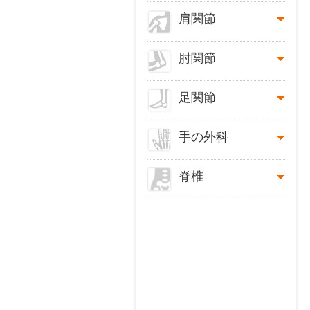
肩関節
肘関節
足関節
手の外科
脊椎