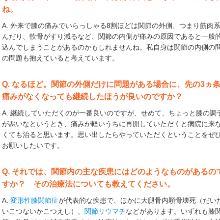
ね。
A. 外来で膝の痛みでいらっしゃる8割ほどは関節の外側、つまり筋肉
んだり、軟骨がすり減るなど、関節の内側が痛みの原因であると一般
込んでしまうことがあるのかもしれませんね。私自身は関節の内側の
の問題も抱えていると考えています。
Q. なるほど。関節の外側だけに問題がある場合に、先の3ヵ
痛みがなくなっても継続したほうが良いのですか？
A. 継続していただくのが一番良いのですが、せめて、ちょっと膝の調
が悪いなというとき、痛みが軽いうちに再開していただくと病院に来
くても治ると思います。思い出したらやっていただくということをぜ
お願いしたいです。
Q. それでは、関節内の主な疾患にはどのようなものがあるの
すか？ その治療法についても教えてください。
A.
変形性膝関節症
が代表的な疾患で、ほかに大腿骨内顆骨壊死（だい
いこつないかこつえし）、
関節リウマチ
などがあります。いずれも膝