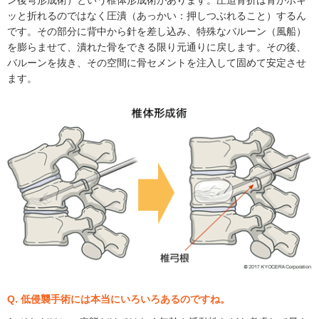
ン後弯形成術）という椎体形成術があります。圧迫骨折は骨がポキ
ッと折れるのではなく圧潰（あっかい：押しつぶれること）するん
です。その部分に背中から針を差し込み、特殊なバルーン（風船）
を膨らませて、潰れた骨をできる限り元通りに戻します。その後、
バルーンを抜き、その空間に骨セメントを注入して固めて安定させ
ます。
Q. 低侵襲手術には本当にいろいろあるのですね。