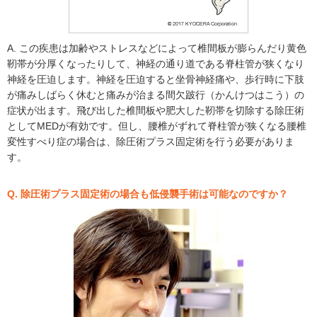
A. この疾患は加齢やストレスなどによって椎間板が膨らんだり黄色
靭帯が分厚くなったりして、神経の通り道である脊柱管が狭くなり
神経を圧迫します。神経を圧迫すると坐骨神経痛や、歩行時に下肢
が痛みしばらく休むと痛みが治まる間欠跛行（かんけつはこう）の
症状が出ます。飛び出した椎間板や肥大した靭帯を切除する除圧術
としてMEDが有効です。但し、腰椎がずれて脊柱管が狭くなる腰椎
変性すべり症の場合は、除圧術プラス固定術を行う必要がありま
す。
Q. 除圧術プラス固定術の場合も低侵襲手術は可能なのですか？