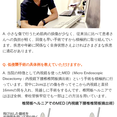
A. 小さな傷で行うため筋肉の損傷が少なく、従来法に比べて患者さ
んへの負担が軽く、回復も早い手術ですから積極的に取り組んでい
ます。疾患や年齢に関係なく全身状態さえよければさまざまな疾患
に適応があります。
Q. 低侵襲手術の具体例を教えていただけますか。
A. 当院の特徴として内視鏡を使ったMED（Micro Endoscopic
Discectomy：内視鏡下腰椎椎間板摘出術）という手術を積極的に行
っています。背中に2cmほどの傷を作ってそこから内視鏡と直径
16mmの筒を入れ、筒越しに手術をするんです。椎間板ヘルニアで
はほぼ全例、脊柱管狭窄症でも一部はこの方法を用いています。