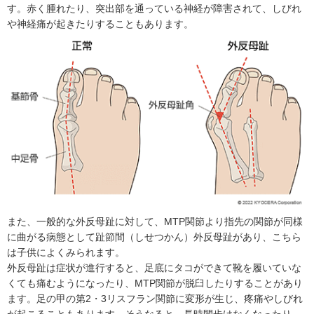
す。赤く腫れたり、突出部を通っている神経が障害されて、しびれ
や神経痛が起きたりすることもあります。
また、一般的な外反母趾に対して、MTP関節より指先の関節が同様
に曲がる病態として趾節間（しせつかん）外反母趾があり、こちら
は子供によくみられます。
外反母趾は症状が進行すると、足底にタコができて靴を履いていな
くても痛むようになったり、MTP関節が脱臼したりすることがあり
ます。足の甲の第2・3リスフラン関節に変形が生じ、疼痛やしびれ