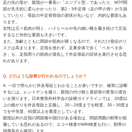
足の先の形が、親指が一番長い「エジプト型」であったり、MTP関
節が先天的に柔らかかったり、第2・3中足骨（足の甲の骨）が欠損
していたり、母趾の中足骨骨頭の形状が丸いなど、内的な要因もあ
ります。
女性は元々筋肉が弱く、ハイヒールや先の細い靴を履き続けて圧迫
するなど外的な要因も大きいです。
また、加齢とともに関節や筋肉が硬くなるので、それだけ発症のリ
スクは高まります。足指を使わず、足裏全体で歩く「ペタペタ歩
き」も、足指周りの筋肉が退化して外反母趾の症状を進行させる恐
れがあります。
Q. どのような診察が行われるのでしょうか？
A. 一目で明らかに外反母趾とわかることが多いですが、確実に診断
するには、レントゲンを撮り、親指の付け根と基節骨の変形の度合
いを測ります。日本整形外科学会の診療ガイドラインでは、20度以
上の曲がりを外反母趾と定義し、20～29度までを軽度、30～39度ま
でを中等度、40度以上を重度としています。
親指以外の足指の関節痛や脱臼がある場合は、関節周囲の靭帯が損
傷している恐れがあるので、エコー検査やMRI検査も行い、靭帯の
損傷具合も確認します。