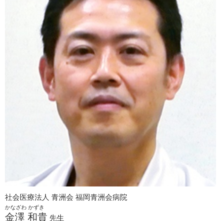
社会医療法人 青洲会 福岡青洲会病院
かなざわ かずき
金澤 和貴
先生