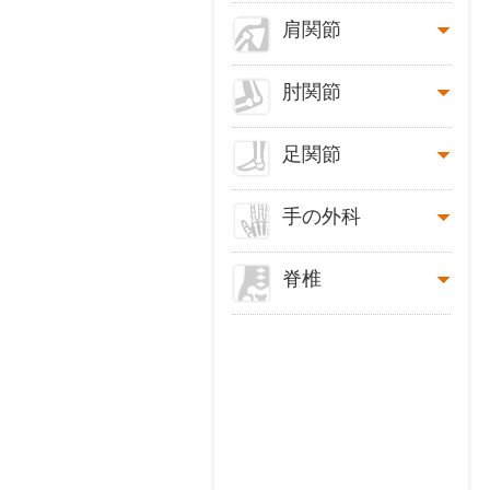
肩関節
肘関節
足関節
手の外科
脊椎