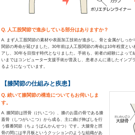
Q. 人工股関節で進歩している部分はありますか？
A. まず人工股関節の素材や表面加工技術が進歩し、骨と金属がしっ
関節の寿命が延びました。30年前は人工股関節の寿命は10年程度とい
アし、30年を目指す時代となりました。手術も、術者の経験によって
いまではコンピューター支援手術が普及し、患者さんに適したインプ
るようになっています。
【膝関節の仕組みと疾患】
Q. 続いて膝関節の構造についてもお伺いしま
す。
A. 膝関節は脛骨（けいこつ）、膝のお皿の骨である膝
蓋骨（しつがいこつ）から成る、主に曲げ伸ばしを行
う蝶番関節（ちょうばんかんせつ）です。大腿骨と脛
骨の間には半月板というクッションのような組織があ