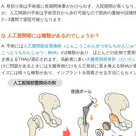
A. 骨切り術は手術後に長期間体重がかけられず、入院期間が長くな
が、人工関節の手術は手術翌日から歩行可能なので筋肉の萎縮や誤嚥
2～3週間で退院可能となります。
Q. 人工股関節には種類があるのでしょうか？
A. 手術には
人工股関節全置換術（じんこうこかんせつぜんちかんじゅつ
こっとうちかんじゅつ：BHA）
の2種類があり、ほとんどの症例で寛
き換えるTHAが適応されます。高齢者に多い
大腿骨頸部骨折（だいた
けに問題があるときには大腿骨側だけを人工骨頭に置き換えるBHAが
イズには様々な種類があり、インプラントを固着させる方法にもセメ