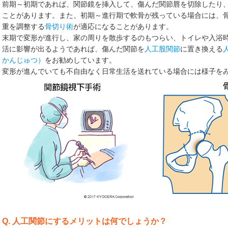
前期～初期であれば、関節鏡を挿入して、傷んだ関節唇を切除したり
ことがあります。また、初期～進行期で軟骨が残っている場合には、
重を調整する
骨切り術
が適応になることがあります。
末期で変形が進行し、家の周りを散歩するのもつらい、トイレや入浴
活に影響が出るようであれば、傷んだ関節を
人工股関節
に置き換える
かんじゅつ）
をお勧めしています。
変形が進んでいても不自由なく日常生活を送れている場合には様子を
Q. 人工関節にするメリットは何でしょうか？