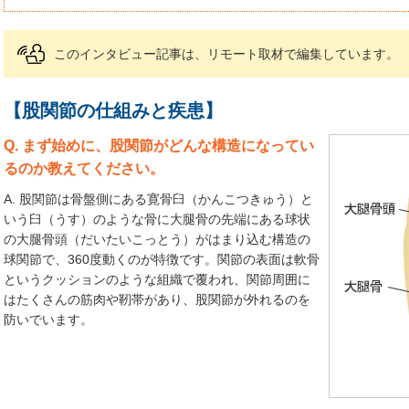
このインタビュー記事は、リモート取材で編集しています。
【股関節の仕組みと疾患】
Q. まず始めに、股関節がどんな構造になってい
るのか教えてください。
A. 股関節は骨盤側にある寛骨臼（かんこつきゅう）と
いう臼（うす）のような骨に大腿骨の先端にある球状
の大腿骨頭（だいたいこっとう）がはまり込む構造の
球関節で、360度動くのが特徴です。関節の表面は軟骨
というクッションのような組織で覆われ、関節周囲に
はたくさんの筋肉や靭帯があり、股関節が外れるのを
防いでいます。