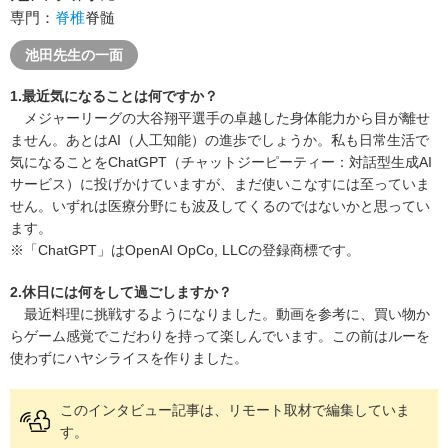
専門：
脊椎
脊髄
池田先生の一面
1.最近気になることは何ですか？
メジャーリーグの大谷翔平選手の卓越した身体能力から目が離せ
ません。あとはAI（人工知能）の進歩でしょうか。私も日常生活で
気になることをChatGPT（チャットジーピーティー：対話型生成AI
サービス）に投げかけていますが、まだ使いこなすには至っていま
せん。いずれは医療分野にも波及してくるのではないかと思ってい
ます。
※「ChatGPT」はOpenAI OpCo, LLCの登録商標です。
2.休日には何をして過ごしますか？
最近料理に挑戦するようになりました。動画を参考に、買い物か
らゲーム感覚でこだわりを持って楽しんでいます。この前はルーを
使わずにハヤシライスを作りました。
このインタビュー記事は、リモート取材で編集していま
す。