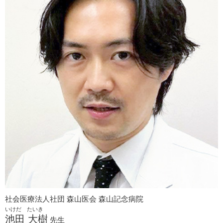
社会医療法人社団 森山医会 森山記念病院
いけだ たいき
池田 大樹
先生