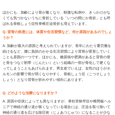
ほかにも、加齢により骨が脆くなり、軽微な転倒や、きっかけがな
くても気づかないうちに骨折している「いつの間にか骨折」とも呼
ばれる骨粗しょう症性脊椎圧迫骨折も増えています。
Q. 背骨の疾患には、体質や生活習慣など、何か原因があるのでしょ
うか？
A. 加齢が最大の原因と考えられていますが、長年にわたり重労働を
続けるなど、腰に負担のかかる生活習慣により背骨が変形していく
ことも原因の一つです。ほかにも、糖尿病や肥満があると背骨の骨
と骨をつなぐ靭帯（じんたい）という組織の一部が骨化して硬くな
ってしまうこともあげられます。男女差でいえば、女性のほうがホ
ルモンの影響で骨が弱くなりやすく、骨粗しょう症（こつそしょう
しょう）となり背骨が折れやすい傾向にあります。
Q. どのような治療になりますか？
A. 原因や症状によっても異なりますが、脊柱管狭窄症や椎間板ヘル
ニアで神経の通り道が狭くなっている場合には、圧迫を取り除いて
神経の通り道を広げる除圧術（じょあつじゅつ）になることが少な