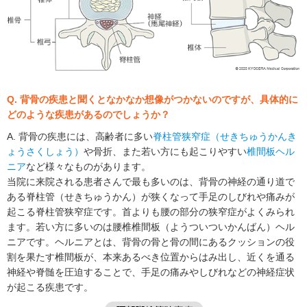
Q. 背骨の疾患と聞くとなかなか想像がつかないのですが、具体的に
どのような疾患があるのでしょうか？
A. 背骨の疾患には、高齢者に多い
脊柱管狭窄症（せきちゅうかんき
ょうさくしょう）
や骨折、また若い方にも起こりやすい
椎間板ヘル
ニア
など様々なものがあります。
当院に来院される患者さんで最も多いのは、背骨の神経の通り道で
ある脊柱管（せきちゅうかん）が狭くなって手足のしびれや痛みが
起こる脊柱管狭窄症です。首よりも腰の部分の狭窄症がよくみられ
ます。若い方に多いのは腰椎椎間板（ようついついかんばん）ヘル
ニアです。ヘルニアとは、背骨の骨と骨の間にあるクッションの役
割を果たす椎間板が、本来あるべき位置からはみ出し、近くを通る
神経や脊髄を圧迫することで、手足の痛みやしびれなどの神経症状
が起こる疾患です。