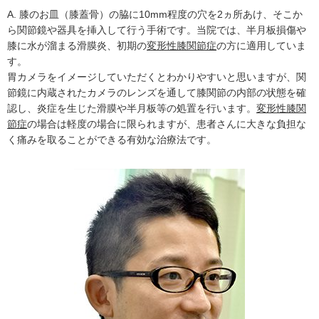
A. 膝のお皿（膝蓋骨）の脇に10mm程度の穴を2ヵ所あけ、そこか
ら関節鏡や器具を挿入して行う手術です。当院では、半月板損傷や
膝に水が溜まる滑膜炎、初期の
変形性膝関節症
の方に適用していま
す。
胃カメラをイメージしていただくとわかりやすいと思いますが、関
節鏡に内蔵されたカメラのレンズを通して膝関節の内部の状態を確
認し、炎症を生じた滑膜や半月板等の処置を行います。
変形性膝関
節症
の場合は軽度の場合に限られますが、患者さんに大きな負担な
く痛みを取ることができる有効な治療法です。