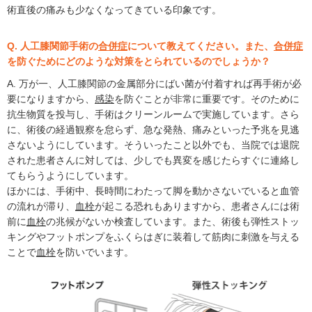
術直後の痛みも少なくなってきている印象です。
Q. 人工膝関節手術の
合併症
について教えてください。また、
合併症
を防ぐためにどのような対策をとられているのでしょうか？
A. 万が一、人工膝関節の金属部分にばい菌が付着すれば再手術が必
要になりますから、
感染
を防ぐことが非常に重要です。そのために
抗生物質を投与し、手術はクリーンルームで実施しています。さら
に、術後の経過観察を怠らず、急な発熱、痛みといった予兆を見逃
さないようにしています。そういったこと以外でも、当院では退院
された患者さんに対しては、少しでも異変を感じたらすぐに連絡し
てもらうようにしています。
ほかには、手術中、長時間にわたって脚を動かさないでいると血管
の流れが滞り、
血栓
が起こる恐れもありますから、患者さんには術
前に
血栓
の兆候がないか検査しています。また、術後も弾性ストッ
キングやフットポンプをふくらはぎに装着して筋肉に刺激を与える
ことで
血栓
を防いでいます。