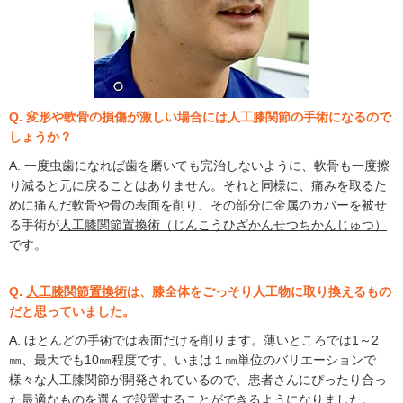
Q. 変形や軟骨の損傷が激しい場合には人工膝関節の手術になるので
しょうか？
A. 一度虫歯になれば歯を磨いても完治しないように、軟骨も一度擦
り減ると元に戻ることはありません。それと同様に、痛みを取るた
めに痛んだ軟骨や骨の表面を削り、その部分に金属のカバーを被せ
る手術が
人工膝関節置換術（じんこうひざかんせつちかんじゅつ）
です。
Q.
人工膝関節置換術
は、膝全体をごっそり人工物に取り換えるもの
だと思っていました。
A. ほとんどの手術では表面だけを削ります。薄いところでは1～2
㎜、最大でも10㎜程度です。いまは１㎜単位のバリエーションで
様々な人工膝関節が開発されているので、患者さんにぴったり合っ
た最適なものを選んで設置することができるようになりました。