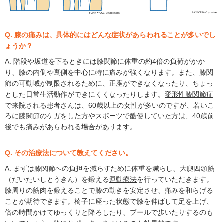
Q. 膝の痛みは、具体的にはどんな症状があらわれることが多いでし
ょうか？
A. 階段や坂道を下るときには膝関節に体重の約4倍の負荷がかか
り、膝の内側や裏側を中心に特に痛みが強くなります。また、膝関
節の可動域が制限されるために、正座ができなくなったり、ちょっ
とした日常生活動作ができにくくなったりします。
変形性膝関節症
で来院される患者さんは、60歳以上の女性が多いのですが、若いこ
ろに膝関節のケガをした方やスポーツで酷使していた方は、40歳前
後でも痛みがあらわれる場合があります。
Q. その治療法について教えてください。
A. まずは膝関節への負担を減らすために体重を減らし、大腿四頭筋
（だいたいしとうきん）を鍛える
運動療法
を行っていただきます。
膝周りの筋肉を鍛えることで膝の動きを安定させ、痛みを和らげる
ことが期待できます。椅子に座った状態で膝を伸ばして足を上げ、
倍の時間かけてゆっくりと降ろしたり、プールで歩いたりするのも