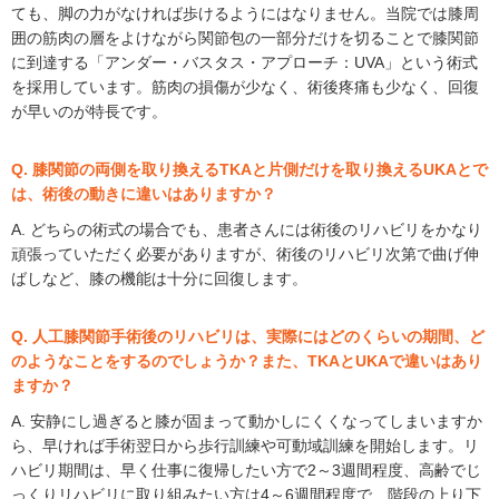
ても、脚の力がなければ歩けるようにはなりません。当院では膝周
囲の筋肉の層をよけながら関節包の一部分だけを切ることで膝関節
に到達する「アンダー・バスタス・アプローチ：UVA」という術式
を採用しています。筋肉の損傷が少なく、術後疼痛も少なく、回復
が早いのが特長です。
Q. 膝関節の両側を取り換えるTKAと片側だけを取り換えるUKAとで
は、術後の動きに違いはありますか？
A. どちらの術式の場合でも、患者さんには術後のリハビリをかなり
頑張っていただく必要がありますが、術後のリハビリ次第で曲げ伸
ばしなど、膝の機能は十分に回復します。
Q. 人工膝関節手術後のリハビリは、実際にはどのくらいの期間、ど
のようなことをするのでしょうか？また、TKAとUKAで違いはあり
ますか？
A. 安静にし過ぎると膝が固まって動かしにくくなってしまいますか
ら、早ければ手術翌日から歩行訓練や可動域訓練を開始します。リ
ハビリ期間は、早く仕事に復帰したい方で2～3週間程度、高齢でじ
っくりリハビリに取り組みたい方は4～6週間程度で、階段の上り下