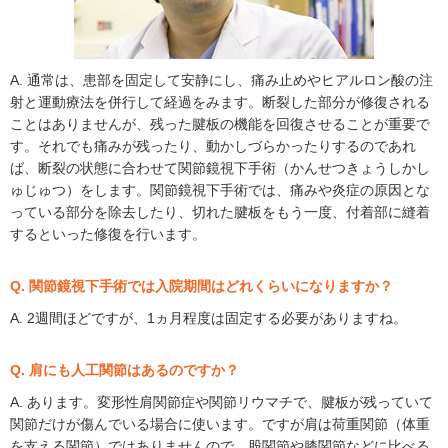
A. 通常は、患部を固定して安静にし、痛み止めやヒアルロン酸の注
射と運動療法を併行して経過をみます。断裂した部分が修復される
ことはありませんが、残った腱板の機能を回復させることが重要で
す。それでも痛みが残ったり、動かしづらかったりするのであれ
ば、断裂の状態に合わせて関節鏡視下手術（かんせつきょうしかし
ゅじゅつ）をします。関節鏡視下手術では、痛みや炎症の原因とな
っている部分を除去したり、切れた腱板をもう一度、付着部に縫着
するといった修復を行います。
Q. 関節鏡視下手術では入院期間はどれくらいになりますか？
A. 2週間ほどですが、1ヵ月程度は固定する必要がありますね。
Q. 肩にも人工関節はあるのですか？
A. あります。変形性肩関節症や関節リウマチで、腱板が残っていて
関節だけが傷んでいる場合に使います。ですが肩は荷重関節（体重
を支える関節）ではありませんので、股関節や膝関節などに比べる