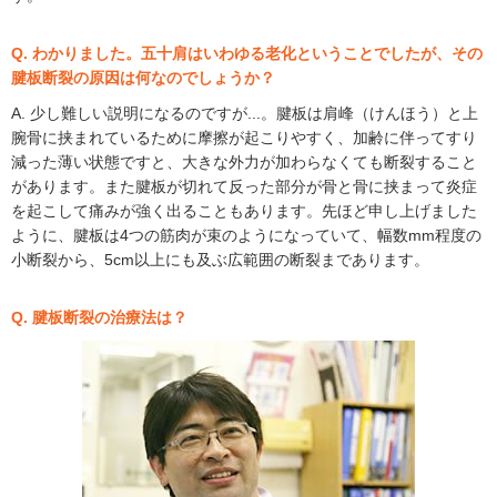
Q. わかりました。五十肩はいわゆる老化ということでしたが、その
腱板断裂の原因は何なのでしょうか？
A. 少し難しい説明になるのですが...。腱板は肩峰（けんほう）と上
腕骨に挟まれているために摩擦が起こりやすく、加齢に伴ってすり
減った薄い状態ですと、大きな外力が加わらなくても断裂すること
があります。また腱板が切れて反った部分が骨と骨に挟まって炎症
を起こして痛みが強く出ることもあります。先ほど申し上げました
ように、腱板は4つの筋肉が束のようになっていて、幅数mm程度の
小断裂から、5cm以上にも及ぶ広範囲の断裂まであります。
Q. 腱板断裂の治療法は？