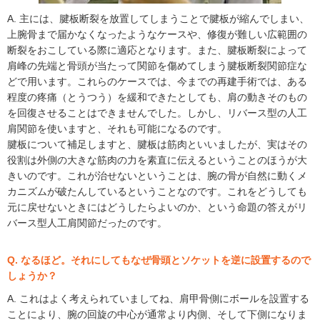
A. 主には、腱板断裂を放置してしまうことで腱板が縮んでしまい、
上腕骨まで届かなくなったようなケースや、修復が難しい広範囲の
断裂をおこしている際に適応となります。また、腱板断裂によって
肩峰の先端と骨頭が当たって関節を傷めてしまう腱板断裂関節症な
どで用います。これらのケースでは、今までの再建手術では、ある
程度の疼痛（とうつう）を緩和できたとしても、肩の動きそのもの
を回復させることはできませんでした。しかし、リバース型の人工
肩関節を使いますと、それも可能になるのです。
腱板について補足しますと、腱板は筋肉といいましたが、実はその
役割は外側の大きな筋肉の力を素直に伝えるということのほうが大
きいのです。これが治せないということは、腕の骨が自然に動くメ
カニズムが破たんしているということなのです。これをどうしても
元に戻せないときにはどうしたらよいのか、という命題の答えがリ
バース型人工肩関節だったのです。
Q. なるほど。それにしてもなぜ骨頭とソケットを逆に設置するので
しょうか？
A. これはよく考えられていましてね、肩甲骨側にボールを設置する
ことにより、腕の回旋の中心が通常より内側、そして下側になりま