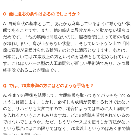
Q. 他に適応の条件はあるのでしょうか？
A. 自覚症状の基本として、あたかも麻痺しているように動かない状
態であることです。また、他の筋肉に異常があって動かない場合は
だめです。「他の筋肉は問題ないのに、腱板断裂によって肩の構造
が壊れしまい、肩が上がらない状態」、そしてレントゲン上で「関
節に変形が見受けられる状態」のときに適応となります。あとは、
日本においては70歳以上の方というのが基準として定められていま
す。これはリバース型の人工肩関節が新しい手術法であり、かつ最
終手段であることが理由です。
Q. では、70歳未満の方にはどのような手術を？
A. 今までの手術を踏襲して、大腿筋膜を取ってきてパッチを当てる
ように修復します。しかし、必ずしも成績が安定するわけではない
のと、リハビリも大変ですので、場合によっては早めに人工肩関節
を入れるということもありますね。どこの病院も苦労されているの
ではないでしょうか。ただ、もうリバース型を使うしか方法がない
という場合にはこの限りではなく、70歳以上というのはあくまで慎