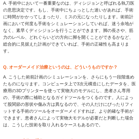
A. 手術中において一番重要なのは、ディシジョンと呼ばれる執刀医
の意思決定です。もし、手術中にちょっとした迷いがあれば、手術
に時間がかかってしまったり、ミスの元になったりします。術前計
画において何度も手術をシミュレーションしていれば、迷う余地が
なく、素早くディシジョンを行うことができます。脚の長さや、筋
力のレベル、どれぐらいどの方向に脚を開くことができるかなど、
総合的に見据えた計画ができていれば、手術の正確性も高まりま
す。
Q. オーダーメイド治療というのは、どういうものですか？
A. こうした術前計画のシミュレーションを、さらにもう一段階進め
たものになります。コンピュータ上で3次元構造にしたデータを、医
療用の3Dプリンターを使って実物大のモデルにし、患者さん専用
の、手術の際に補助となるガイドツールをつくるのです。人によっ
て股関節の形状や傷み方は異なるので、その人だけにぴったりフィ
ットする手術のツールをオーダーメイドすれば、より的確な手術が
できます。患者さんによって実物大モデルが必要だと判断した場合
は、こうした技術を取り入れるケースもあるので。