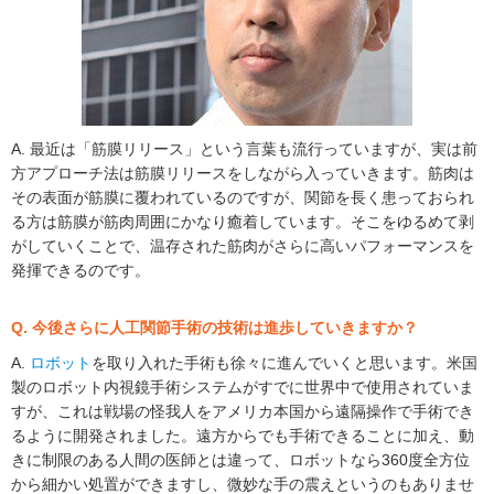
A. 最近は「筋膜リリース」という言葉も流行っていますが、実は前
方アプローチ法は筋膜リリースをしながら入っていきます。筋肉は
その表面が筋膜に覆われているのですが、関節を長く患っておられ
る方は筋膜が筋肉周囲にかなり癒着しています。そこをゆるめて剥
がしていくことで、温存された筋肉がさらに高いパフォーマンスを
発揮できるのです。
Q. 今後さらに人工関節手術の技術は進歩していきますか？
A.
ロボット
を取り入れた手術も徐々に進んでいくと思います。米国
製のロボット内視鏡手術システムがすでに世界中で使用されていま
すが、これは戦場の怪我人をアメリカ本国から遠隔操作で手術でき
るように開発されました。遠方からでも手術できることに加え、動
きに制限のある人間の医師とは違って、ロボットなら360度全方位
から細かい処置ができますし、微妙な手の震えというのもありませ