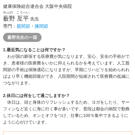
健康保険組合連合会 大阪中央病院
やぶの こうへい
薮野 亙平
先生
専門：
股関節
・
膝関節
薮野先生の一面
1.最近気になることは何ですか？
わが国の膨張する医療費が気になります。安心、安全の手術がで
き、患者様の医療費をいかに抑えられるかを考えています。人工股
関節の手術は保険適応になりますが、早期にリハビリを始められれ
ばより早く機能回復ができ、入院期間が短縮されて医療費の低減に
つながります。
2.休日には何をして過ごしますか？
休日は、頭と身体のリフレッシュするため、ヨガをしたり、サー
フィンなど近くに海に行く事が多いです。普段は都会の病院で勤務
しているため、オンとオフをつけ、仕事に100％集中できるように
ように心がけています。