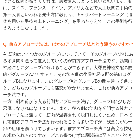
できる医師が増えてくれば、患者さんにとって良いと思います。私
は、スイス、フランス、ドイツ、アメリカなどで人工股関節手術の
第一人者といわれる先生方に教わり、キャダバートレーニング（遺
体を用いた手技向上トレーニング）を重ねたうえで、この手術を行
えるようになりました。
Q. 前方アプローチ法は、ほかのアプローチ法とどう違うのですか？
A. 筋肉はいくつかのグループになっていて、そのグループの間にあ
るすき間を通って進入していくのが前方アプローチ法です。筋肉は
神経ごとにグループに分けることができます。大臀筋神経支配の筋
肉がグループAだとすると、その後ろ側の坐骨神経支配の筋肉はグ
ループBになります。このグループAとグループBの間を通って進む
と、どちらのグループにも迷惑がかかりません。これが前方アプロ
ーチ法です。
一方、斜め前から入る前側方アプローチ法は、グループBに少しお
邪魔しなければなりません。また、後ろ側の筋肉を切開する後方ア
プローチ法と違って、筋肉が温存されて脱臼しにくいため、日本で
は前側方アプローチ法が行われることも多いですが、残念ながら一
部の組織を傷つけてしまいます。前方アプローチ法には高度な技術
が求められるのですが、どこも傷つけずに股関節に至ることができ