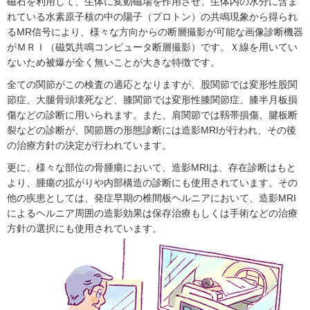
磁石を利用して、生体に変動磁場を作用させ、生体内の水分に含ま
れている水素原子核の中の陽子（プロトン）の共鳴現象から得られ
るMR信号により、様々な方向からの断層撮影が可能な画像診断機器
がＭＲＩ（磁気共鳴コンピュータ断層撮影）です。Ｘ線を用いてい
ないため被爆が全く無いことが大きな特徴です。
全ての関節がこの検査の適応となりますが、股関節では変形性股関
節症、大腿骨頭壊死など、膝関節では変形性膝関節症、膝半月板損
傷などの診断に用いられます。また、肩関節では靱帯損傷、腱板断
裂などの診断が、関節唇の形態診断には造影MRIが行われ、その後
の治療方針の決定が行われています。
更に、様々な部位の骨腫瘍において、造影MRIは、存在診断はもと
より、腫瘍の拡がりや内部構造の診断にも使用されています。その
他の疾患としては、発症早期の椎間板ヘルニアにおいて、造影MRI
によるヘルニア周囲の造影効果は保存治療もしくは手術などの治療
方針の選択にも使用されています。