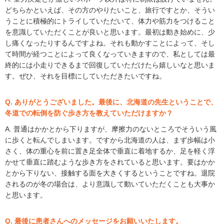
どちらかといえば、その方のやりたいこと、旅行ですとか、そうい
うことに積極的にトライしていただいて、体力や筋力をつけること
を意識していただくことが良いと思います。最初は動き始めに、少
し痛くなったりするんですよね。それも動かすことによって、そし
て時間が経つことによって良くなっていきますので、私としては最
終的には小走りできるまで回復していただけたら嬉しいなと思いま
す。ぜひ、それを目標にしていただきたいですね。
Q. ありがとうございました。最後に、北海道の先生ということで、
冬道での転倒を防ぐ歩き方を教えていただけますか？
A. 普通はかかとから下りますが、摩擦力のないところでそういう風
に歩くと転んでしまいます。ですから北海道の人は、まず歩幅は小
さく、体の重心を前に置き足全体で垂直に着地するか、足を軽く浮
かせて垂直に踏むような歩き方をされていると思います。要はかか
とから下りない、接触する面を大きくするということですね。退院
されるのが冬の場合は、より意識して動いていただくことも大事か
と思います。
Q. 最後に患者さんへのメッセージをお願いいたします。