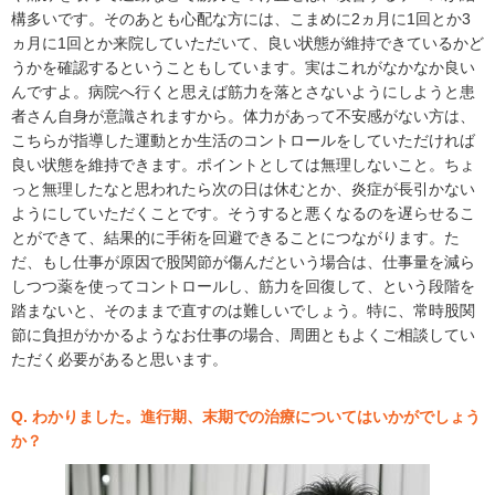
構多いです。そのあとも心配な方には、こまめに2ヵ月に1回とか3
ヵ月に1回とか来院していただいて、良い状態が維持できているかど
うかを確認するということもしています。実はこれがなかなか良い
んですよ。病院へ行くと思えば筋力を落とさないようにしようと患
者さん自身が意識されますから。体力があって不安感がない方は、
こちらが指導した運動とか生活のコントロールをしていただければ
良い状態を維持できます。ポイントとしては無理しないこと。ちょ
っと無理したなと思われたら次の日は休むとか、炎症が長引かない
ようにしていただくことです。そうすると悪くなるのを遅らせるこ
とができて、結果的に手術を回避できることにつながります。た
だ、もし仕事が原因で股関節が傷んだという場合は、仕事量を減ら
しつつ薬を使ってコントロールし、筋力を回復して、という段階を
踏まないと、そのままで直すのは難しいでしょう。特に、常時股関
節に負担がかかるようなお仕事の場合、周囲ともよくご相談してい
ただく必要があると思います。
Q. わかりました。進行期、末期での治療についてはいかがでしょう
か？