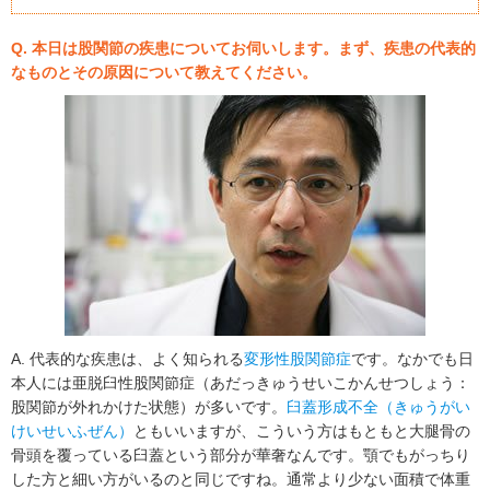
Q. 本日は股関節の疾患についてお伺いします。まず、疾患の代表的
なものとその原因について教えてください。
A. 代表的な疾患は、よく知られる
変形性股関節症
です。なかでも日
本人には亜脱臼性股関節症（あだっきゅうせいこかんせつしょう：
股関節が外れかけた状態）が多いです。
臼蓋形成不全（きゅうがい
けいせいふぜん）
ともいいますが、こういう方はもともと大腿骨の
骨頭を覆っている臼蓋という部分が華奢なんです。顎でもがっちり
した方と細い方がいるのと同じですね。通常より少ない面積で体重