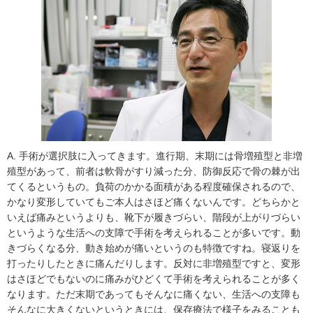
A. 手術が選択肢に入ってきます。進行期、末期には骨増殖型と非増
殖型があって、前者は軟骨がすり減った分、防御反応で骨の棘が出
てくるというもの。負荷のかかる面積がある程度確保されるので、
かなり変形していてもご本人はさほど痛くないんです。どちらかと
いえば痛みというよりも、靴下が履きづらい、階段が上がりづらい
というような生活への支障で手術を考えられることが多いです。動
きづらくなる分、動き始めが痛いというのも特徴ですね。寝返りを
打ったりしたときに痛んだりします。反対に非増殖型ですと、変形
はさほどでもないのに痛みがひどくて手術を考えられることが多く
なります。ただ末期であってもそんなに痛くない、生活への支障も
そんなに大きくないというときには、保存療法で様子をみることも