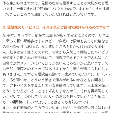
体を嫌がられますので、見極めながら指導することが大切かなと思
います。一般に6ヵ月で筋肉がつくといわれていますから、6ヵ月間
はできるところまで頑張っていただければと思っています。
Q. 退院後のリハビリは、それぞれがご自宅で続けられるのですか？
A. 基本、そうです。病院では廊下が広くて安全に歩くので、リズム
に乗って長い距離歩けますけど、ご自宅には段差もあるし絨毯など
の引っ掛かりもあれば、短く狭いところを動かなければなりませ
ん。動きが全く違うんですね。ですから入院して継続したリハビリ
が必要と判断された方を除いて、病院でできることをできれば、ご
自宅で次のステージにいくほうが良いんじゃないかと思います。で
も当然、病院とのギャップはありますから、辛さが出てもおかしく
ありません。ですから退院後2週間で一度来ていただいて、どういう
ところが辛いか、どういう動きで痛みが出るのかなどをお聞きし
て、アドバイスをすることで不安を解消しています。人工股関節が
どうにかなるということはまずありませんから、それを再確認して
いただいて、安心してリハビリへの意欲を持っていただくために
も、2週間後に来ていただくことはとても有効なのです。
また、保存療法のところでもいいましたが、不安の強い方には1ヵ月