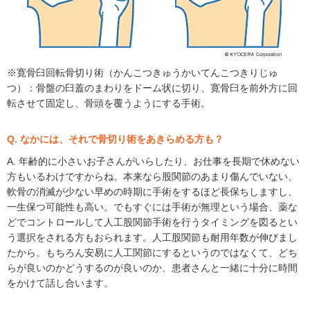
※寛骨臼回転骨切り術（かんこつきゅうかいてんこつきりじゅ
つ）：骨盤の臼蓋のまわりをドーム状に切り、寛骨臼を前外方に回
転させて固定し、骨頭を覆うようにする手術。
Q. なかには、それで骨切り術をあきらめる方も？
A. 年齢的に小さいお子さんがいらしたり、お仕事を長期で休めない
方もいるわけですからね。本来なら股関節のあまり傷んでいない、
軟骨の消滅が少ない早めの時期に手術をするほど長保ちしますし、
一生保つ可能性も高い。でもすぐには手術が無理という場合、薬な
どでコントロールして人工股関節手術を行うタイミングを図るとい
う選択をされる方もおられます。人工股関節も耐用年数が伸びまし
たから。もちろん安易に人工関節にするというのではなくて、どち
らが良いのかどうするのが良いのか、患者さんと一緒に十分に時間
をかけて話し合います。