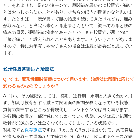
と。それよりも、逆のパターンで、股関節が悪いのに股関節が痛い
とはおっしゃらないことがあり、そちらのほうが問題かなと思いま
す。たとえば、「腰が痛くて腰の治療を続けてきたけれども、痛み
が取れない」と当院へ来られる患者さんもいて、調べてみると腰の
痛みの原因が股関節の疾患であったとか、また股関節が悪いのに
「膝が痛い」と訴えられることもあります。そういうことがありま
すので、特にお年寄りやお子さんの場合は注意が必要だと思ってい
ます。
変形性股関節症と治療法
Q. では、変形性股関節症について伺います。治療法は段階に応じて
変わるものなのでしょうか？
A. はい。その段階としては、初期、進行期、末期と大きく分かれま
す。初期は軟骨がすり減って関節面の隙間が狭くなっている状態。
負荷の集中するところが骨硬化し、レントゲンでは白く写ります。
進行期は軟骨が一部消滅してしまっている状態、末期は広い範囲で
軟骨が消滅あるいは全くなくなってしまっている状態です。
初期ですと
保存療法
ですね。1ヵ月から3ヵ月程度かけて、薬で炎症
や痛みを取って運動などで筋力をつけ直せば、改善するケースが結