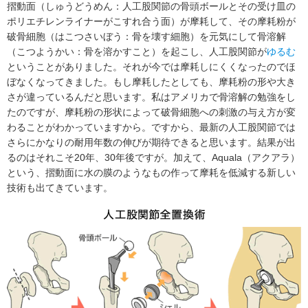
摺動面（しゅうどうめん：人工股関節の骨頭ボールとその受け皿の
ポリエチレンライナーがこすれ合う面）が摩耗して、その摩耗粉が
破骨細胞（はこつさいぼう：骨を壊す細胞）を元気にして骨溶解
（こつようかい：骨を溶かすこと）を起こし、人工股関節が
ゆるむ
ということがありました。それが今では摩耗しにくくなったのでほ
ぼなくなってきました。もし摩耗したとしても、摩耗粉の形や大き
さが違っているんだと思います。私はアメリカで骨溶解の勉強をし
たのですが、摩耗粉の形状によって破骨細胞への刺激の与え方が変
わることがわかっていますから。ですから、最新の人工股関節では
さらにかなりの耐用年数の伸びが期待できると思います。結果が出
るのはそれこそ20年、30年後ですが。加えて、Aquala（アクアラ）
という、摺動面に水の膜のようなもの作って摩耗を低減する新しい
技術も出てきています。