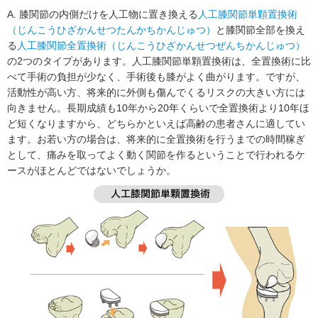
A. 膝関節の内側だけを人工物に置き換える
人工膝関節単顆置換術
（じんこうひざかんせつたんかちかんじゅつ）
と膝関節全部を換え
る
人工膝関節全置換術（じんこうひざかんせつぜんちかんじゅつ）
の2つのタイプがあります。人工膝関節単顆置換術は、全置換術に比
べて手術の負担が少なく、手術後も膝がよく曲がります。ですが、
活動性が高い方、将来的に外側も傷んでくるリスクの大きい方には
向きません。長期成績も10年から20年くらいで全置換術より10年ほ
ど短くなりますから、どちらかといえば高齢の患者さんに適してい
ます。お若い方の場合は、将来的に全置換術を行うまでの時間稼ぎ
として、痛みを取ってよく動く関節を作るということで行われるケ
ースがほとんどではないでしょうか。