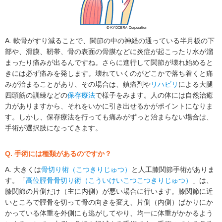
A. 軟骨がすり減ることで、関節の中の神経の通っている半月板の下
部や、滑膜、靭帯、骨の表面の骨膜などに炎症が起こったり水が溜
まったり痛みが出るんですね。さらに進行して関節が壊れ始めると
きには必ず痛みを発します。壊れていくのがどこかで落ち着くと痛
みが治まることがあり、その場合は、鎮痛剤や
リハビリ
による大腿
四頭筋の訓練などの
保存療法
で様子をみます。人の体には自然治癒
力がありますから、それをいかに引き出せるかがポイントになりま
す。しかし、保存療法を行っても痛みがずっと治まらない場合は、
手術が選択肢になってきます。
Q. 手術には種類があるのですか？
A. 大きくは
骨切り術（こつきりじゅつ）
と人工膝関節手術がありま
す。「
高位脛骨骨切り術（こういけいこつこつきりじゅつ）
」は、
膝関節の片側だけ（主に内側）が悪い場合に行います。膝関節に近
いところで脛骨を切って骨の向きを変え、片側（内側）ばかりにか
かっている体重を外側にも逃がしてやり、均一に体重がかかるよう