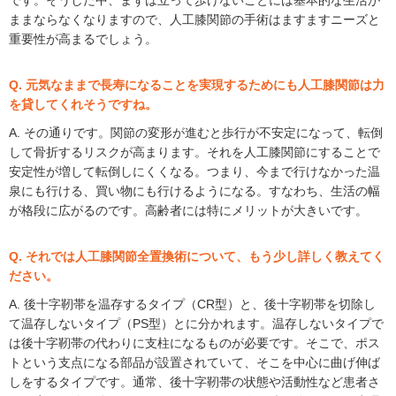
ままならなくなりますので、人工膝関節の手術はますますニーズと
重要性が高まるでしょう。
Q. 元気なままで長寿になることを実現するためにも人工膝関節は力
を貸してくれそうですね。
A. その通りです。関節の変形が進むと歩行が不安定になって、転倒
して骨折するリスクが高まります。それを人工膝関節にすることで
安定性が増して転倒しにくくなる。つまり、今まで行けなかった温
泉にも行ける、買い物にも行けるようになる。すなわち、生活の幅
が格段に広がるのです。高齢者には特にメリットが大きいです。
Q. それでは人工膝関節全置換術について、もう少し詳しく教えてく
ださい。
A. 後十字靭帯を温存するタイプ（CR型）と、後十字靭帯を切除し
て温存しないタイプ（PS型）とに分かれます。温存しないタイプで
は後十字靭帯の代わりに支柱になるものが必要です。そこで、ポス
トという支点になる部品が設置されていて、そこを中心に曲げ伸ば
しをするタイプです。通常、後十字靭帯の状態や活動性など患者さ