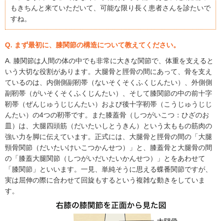
もきちんと来ていただいて、可能な限り長く患者さんを診たいで
すね。
Q. まず最初に、膝関節の構造について教えてください。
A. 膝関節は人間の体の中でも非常に大きな関節で、体重を支えると
いう大切な役割があります。大腿骨と脛骨の間にあって、骨を支え
ているのは、内側側副靭帯（ないそくそくふくじんたい）、外側側
副靭帯（がいそくそくふくじんたい）、そして膝関節の中の前十字
靭帯（ぜんじゅうじじんたい）および後十字靭帯（こうじゅうじじ
んたい）の4つの靭帯です。また膝蓋骨（しつがいこつ：ひざのお
皿）は、大腿四頭筋（だいたいしとうきん）という太ももの筋肉の
強い力を脚に伝えています。正式には、大腿骨と脛骨の間の「大腿
頸骨関節（だいたいけいこつかんせつ）」と、膝蓋骨と大腿骨の間
の「膝蓋大腿関節（しつがいだいたいかんせつ）」とをあわせて
「膝関節」といいます。一見、単純そうに思える蝶番関節ですが、
実は屈伸の際に合わせて回旋もするという複雑な動きをしていま
す。