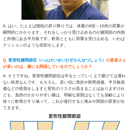
A. はい。たとえば階段の昇り降りでは、体重の8倍～10倍の荷重が
瞬間的にかかります。それをしっかり受け止めるのが膝関節の内側
と外側にある半月板です。軟骨とともに荷重を受け止める、いわば
クッションのような役割をします。
Q.
変形性膝関節症（へんけいせいひざかんせつしょう）
の患者さん
が多いのは、膝にも関係しているのでしょうか？
A. そうですね。変形性膝関節症は年をとっていく上で避けては通れ
ない疾患なんです。もちろん、若い頃に骨折や靭帯損傷、半月板損
傷などの怪我をしますと変性のリスクが高まることはありますけれ
ども、負担のかかりやすい膝は、明確な原因はなくても加齢により
徐々に軟骨がすり減って、これが進行すると痛みや関節の変形が出
てきます。