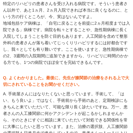
特定のリハビリの患者さんを受け入れる病院です。そういう患者さ
ん以外で、あと1ヵ月、2ヵ月入院できれば本当に良くなるのに、と
いう方の行くところが、今、実はないんですよ。
地域包括ケア病棟は、「自宅に戻ることを前提に2ヵ月程度までは入
院できる」病棟です。病院を転々とすることや、急性期病棟に長く
入院してしまうことを防ぐ目的もあります。人工関節を含めて整形
外科の患者さんが落ち着いてじっくりリハビリするには好都合です
し、我々としても有り難いです。ここを使いますと、急性期病棟で
の2、3週間の入院期間に追加できますから、リハビリに時間のかか
る方でも、1つの病院でほぼ全てを完結できるんです。
Q. よくわかりました。最後に、先生が膝関節の治療をされる上で大
切にされていることをお聞かせください。
A. 手術屋さんにはなりたくないと思っています。手術して、「は
い、もう良いよ」ではなく、手術前から手術のあと、定期検診にも
きちんと来ていただいて、可能な限り長く診たいですね。万一、患
者さんの人工膝関節に何かアクシデントが起こるかしれませんか
ら、そのときにすぐに相談に来ていただいて対処できる関係性を常
に大事にしたいと思っています。また、治療の選択肢、人工膝関節
の選択肢も日進月歩で進歩しているので、患者さん一人一人により