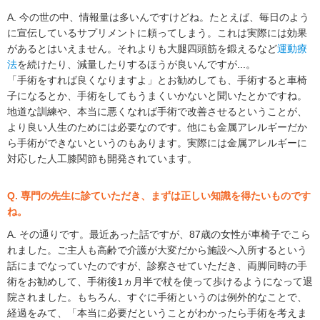
A. 今の世の中、情報量は多いんですけどね。たとえば、毎日のよう
に宣伝しているサプリメントに頼ってしまう。これは実際には効果
があるとはいえません。それよりも大腿四頭筋を鍛えるなど
運動療
法
を続けたり、減量したりするほうが良いんですが...。
「手術をすれば良くなりますよ」とお勧めしても、手術すると車椅
子になるとか、手術をしてもうまくいかないと聞いたとかですね。
地道な訓練や、本当に悪くなれば手術で改善させるということが、
より良い人生のためには必要なのです。他にも金属アレルギーだか
ら手術ができないというのもあります。実際には金属アレルギーに
対応した人工膝関節も開発されています。
Q. 専門の先生に診ていただき、まずは正しい知識を得たいものです
ね。
A. その通りです。最近あった話ですが、87歳の女性が車椅子でこら
れました。ご主人も高齢で介護が大変だから施設へ入所するという
話にまでなっていたのですが、診察させていただき、両脚同時の手
術をお勧めして、手術後1ヵ月半で杖を使って歩けるようになって退
院されました。もちろん、すぐに手術というのは例外的なことで、
経過をみて、「本当に必要だということがわかったら手術を考えま