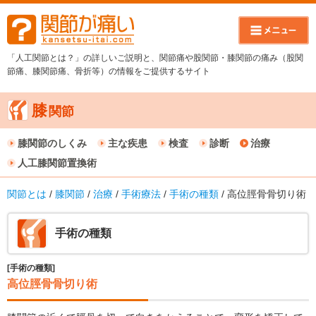
「人工関節とは？」の詳しいご説明と、関節痛や股関節・膝関節の痛み（股関
節痛、膝関節痛、骨折等）の情報をご提供するサイト
膝
関節
膝関節のしくみ
主な疾患
検査
診断
治療
人工膝関節置換術
関節とは
/
膝関節
/
治療
/
手術療法
/
手術の種類
/ 高位脛骨骨切り術
手術の種類
[手術の種類]
高位脛骨骨切り術