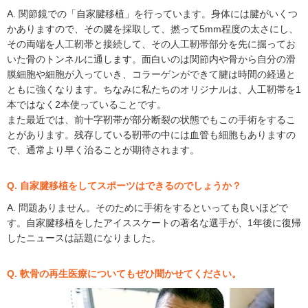
A. 関節鏡での「自家腱移植」を行っています。身体には腱がいくつ
かありますので、その腱を採取して、撚って5mm程度の太さにし、
その両端を人工靭帯と接続して、その人工靭帯部分を先に掘ってお
いた骨のトンネルに通します。面白いのは関節内や骨から自分の滑
膜細胞や細胞が入っていき、コラーゲンができて腱は時間の経過と
ともに強くなります。ちなみに私たちのオリジナルは、人工靭帯を1
本ではなく2本使っていることです。
また最近では、前十字靭帯が部分断裂の状態でもこの手術をするこ
とがあります。残存している靭帯の中には血管も細胞もありますの
で、通常より早く治ることが期待されます。
Q. 自家腱移植をしてスポーツはできるのでしょうか？
A. 問題ありません。そのために手術をするといっても良いほどで
す。自家腱移植をしたアイススケートの著名な選手が、1年後に復帰
したニュースは話題になりました。
Q. 軟骨の再生医療についてもぜひ聞かせてください。