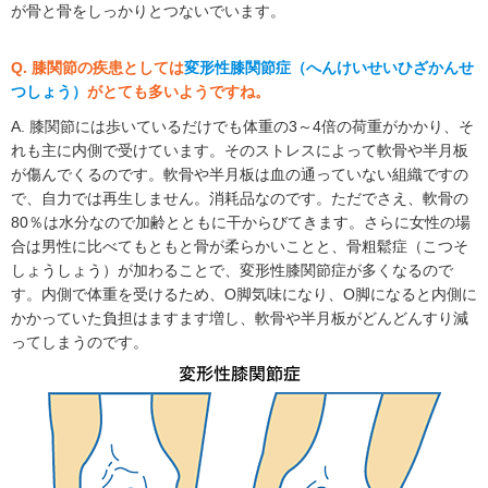
が骨と骨をしっかりとつないでいます。
Q. 膝関節の疾患としては
変形性膝関節症（へんけいせいひざかんせ
つしょう）
がとても多いようですね。
A. 膝関節には歩いているだけでも体重の3～4倍の荷重がかかり、そ
れも主に内側で受けています。そのストレスによって軟骨や半月板
が傷んでくるのです。軟骨や半月板は血の通っていない組織ですの
で、自力では再生しません。消耗品なのです。ただでさえ、軟骨の
80％は水分なので加齢とともに干からびてきます。さらに女性の場
合は男性に比べてもともと骨が柔らかいことと、骨粗鬆症（こつそ
しょうしょう）が加わることで、変形性膝関節症が多くなるので
す。内側で体重を受けるため、O脚気味になり、O脚になると内側に
かかっていた負担はますます増し、軟骨や半月板がどんどんすり減
ってしまうのです。