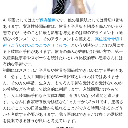
A. 順番としてはまず
保存治療
です。他の選択肢としては骨切り術も
あります。変形性膝関節症は、軟骨も半月板も靭帯も傷んでいる状
態ですが、そのことに最も影響を与えるのは脚のアライメント（適
切なバランス）です。そのアライメントを整える、
高位脛骨骨切り
術（こういけいこつこつきりじゅつ）
というO脚を少しだけX脚にす
る下肢矯正手術があります。軟骨の傷みが内側だけ強い方で、第一
次産業従事者やスポーツを続けたいという比較的若い患者さんには
有効な手術です。
初期にはささくれた半月板や軟骨を関節鏡できれいにする手術もあ
り、必ずしも人工関節手術が第一選択肢というわけではありませ
ん。その方の年齢、生き方、もちろん手術を受けるか受けないのか
の希望などを考慮して総合的に判断します。入院期間だけをみて
も、人工膝関節手術なら大体3週間、骨切り術なら4週間と違いま
す。ちなみに自家培養軟骨移植なら1ヵ月半から2ヵ月です。患者さ
んにそこまでの日常生活から離れることができる時間があるかどう
かも考慮する必要があります。我々医師はできるだけ多くの選択肢
を提案できるほうが良いと考えています。