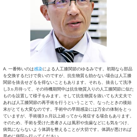
A. 一番怖いのは
感染
による人工膝関節のゆるみです。初期なら部品
を交換するだけで良いのですが、抗生物質も効かない場合は人工膝
関節を抜去せざるを得ないこともあります。それも、抜去して洗浄
し3ヵ月待って、その待機期間中は抗生物質入りの人工膝関節に似た
ものを設置して様子をみます。そして抗生物質を抜いても大丈夫で
あれば人工膝関節の再手術を行うということで、なったときの後始
末がとても大変なのです。手術中の早期感染には万全の体制をとっ
ていますが、手術後3ヵ月以上経ってから発症する場合もあります。
そのため、手術を受けた患者さんは風邪や虫歯などにも気をつけ、
病気にならないよう体調を整えることが大切です。体調が悪ければ
早めに病院へ行ってください。