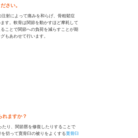
ください。
への注射によって痛みを和らげ、骨粗鬆症
めます。軟骨は関節を動かすほど摩耗して
えることで関節への負荷を減らすことが期
ングもあわせて行います。
られますか？
取ったり、関節唇を修復したりすることで
骨を切って寛骨臼の被りをよくする
寛骨臼