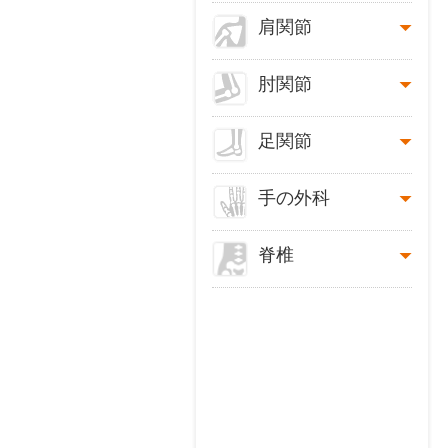
肩関節
肘関節
足関節
手の外科
脊椎