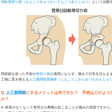
回転骨切り術（かんこつきゅうかいてんこつきりじゅつ）
という治療
関節鏡を使った手術や
骨切り術
の適用にならず、痛みで日常生活もま
工物に置き換える
人工股関節置換術（じんこうこかんせつちかんじゅ
Q.
人工股関節
にするメリットは何ですか？ 手術はどのよう
か？
A. 軟骨がなくなって骨同士の摩擦が起こることが痛みの原因ですか