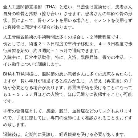
全人工股関節置換術（THA）と違い、臼蓋側は置換せず、患者さん
自身の軟骨と摺動（擦り合い）させます。患者さんの年齢や骨の形
状、質によって、骨セメントを用いる場合と、セメントを使用せず
に直接骨に固定する場合があります。
人工骨頭置換術の手術時間は多くの場合１～２時間程度です。
例としては、術後２～３日程度で車椅子移動を、４～５日程度で歩
行練習を始め、約３週間～１ヵ月で退院できます。
入院中に、日常生活動作、特に、入浴、階段昇降、畳での生活、ト
イレ動作について訓練します。
BHAもTHA同様に、股関節の悪い患者さんに多くの恩恵をもたらし
ますが、長い年月が経過すると緩みが生じ、入替え（再置換）の手
術が必要となる場合があります。再置換手術を受けることになって
も１～１．５ヵ月ほどの入院で、ほぼ元通りに復帰することが可能
です。
手術の合併症として、感染、脱臼、血栓症などのリスクもあります
ので、手術に際しては、専門の医師によく相談されることをおすす
め致します。
退院後は、定期的に受診し、経過観察を受ける必要があります。