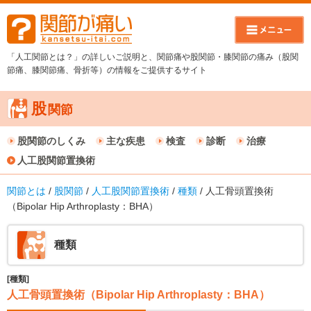
「人工関節とは？」の詳しいご説明と、関節痛や股関節・膝関節の痛み（股関
節痛、膝関節痛、骨折等）の情報をご提供するサイト
股
関節
股関節のしくみ
主な疾患
検査
診断
治療
人工股関節置換術
関節とは
/
股関節
/
人工股関節置換術
/
種類
/ 人工骨頭置換術
（Bipolar Hip Arthroplasty：BHA）
種類
[種類]
人工骨頭置換術（Bipolar Hip Arthroplasty：BHA）