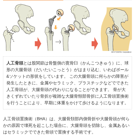
人工骨頭
とは股関節は骨盤側の寛骨臼（かんこつきゅう）に、球
形の大腿骨頭（だいたいこっとう）がはまり込む、いわばボール
&ソケットの形状をしています。 この大腿骨頭に何らかの障害が
発生したときに、金属やセラミック、プラスチックなどでできた
人工骨頭が、大腿骨頭の代わりになることができます。 骨が大
きくずれていたり骨折が複雑な大腿骨頸部骨折に人工骨頭置換術
を行うことにより、早期に体重をかけて歩けるようになります。
人工骨頭置換術（BHA）は、大腿骨頚部内側骨折や大腿骨頭が何ら
かの原因で壊死を起こした場合に、大腿骨頭を切除し、金属あるい
はセラミックでできた骨頭で置換する手術です。