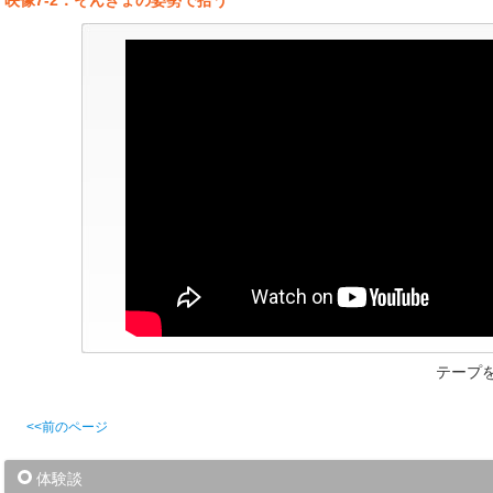
映像7-2．そんきょの姿勢で拾う
テープ
<<前のページ
体験談