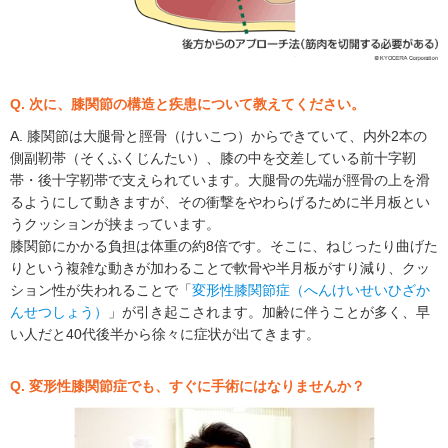
Q. 次に、膝関節の構造と疾患について教えてください。
A. 膝関節は大腿骨と脛骨（けいこつ）からできていて、内外2本の
側副靭帯（そくふくじんたい）、膝の中を交差している前十字靭
帯・後十字靭帯で支えられています。大腿骨の先端が脛骨の上を滑
るようにして動きますが、その衝撃をやわらげるために半月板とい
うクッションが挟まっています。
膝関節にかかる負担は体重の約8倍です。そこに、ねじったり曲げた
りという複雑な動きが加わることで軟骨や半月板がすり減り、クッ
ション性が失われることで「
変形性膝関節症（へんけいせいひざか
んせつしょう）
」が引き起こされます。加齢に伴うことが多く、早
い人だと40代後半から徐々に症状が出てきます。
Q. 変形性膝関節症でも、すぐに手術にはなりませんか？