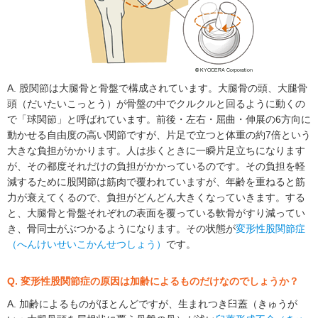
A. 股関節は大腿骨と骨盤で構成されています。大腿骨の頭、大腿骨
頭（だいたいこっとう）が骨盤の中でクルクルと回るように動くの
で「球関節」と呼ばれています。前後・左右・屈曲・伸展の6方向に
動かせる自由度の高い関節ですが、片足で立つと体重の約7倍という
大きな負担がかかります。人は歩くときに一瞬片足立ちになります
が、その都度それだけの負担がかかっているのです。その負担を軽
減するために股関節は筋肉で覆われていますが、年齢を重ねると筋
力が衰えてくるので、負担がどんどん大きくなっていきます。する
と、大腿骨と骨盤それぞれの表面を覆っている軟骨がすり減ってい
き、骨同士がぶつかるようになります。その状態が
変形性股関節症
（へんけいせいこかんせつしょう）
です。
Q. 変形性股関節症の原因は加齢によるものだけなのでしょうか？
A. 加齢によるものがほとんどですが、生まれつき臼蓋（きゅうが