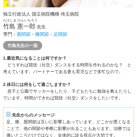
独立行政法人 国立病院機構 埼玉病院
たけしま けんいちろう
竹島 憲一郎
先生
専門：
股関節
・
膝関節
・
足関節
竹島先生の一面
1.最近気になることは何ですか？
どうすれば競技（社交）ダンスをする時間を作れるのかな？ と
考えています。パートナーである妻も育児などで多忙なので。
2.休日には何をして過ごしますか？
息子と公園でサッカーをしたり、子どもたちに勉強を教えたりし
ています。時間ができれば競技（社交）ダンスをしたいです。
先生からのメッセージ
足、膝、股関節は互いに影響しあっています。どこかが悪くなる
ことで、他の関節や脊椎に影響が出ることもあります。治療では
痛いところだけではなく、全体的に診る視点が大切です。