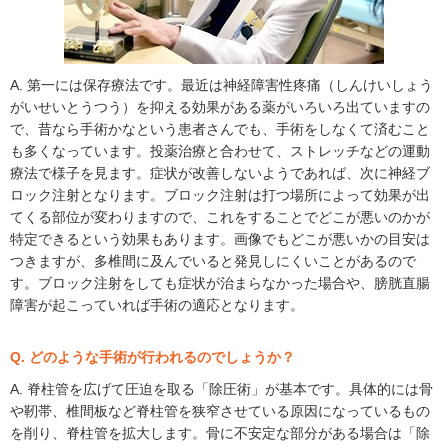
A. 第一には保存療法です。最近は神経障害性疼痛（しんけいしょう
がいせいとうつう）を抑える効果がある薬がいろいろ出ていますの
で、昔なら手術かなという患者さんでも、手術をしなくて済むこと
も多くなっています。投薬治療と合わせて、ストレッチなどの運動
療法で様子を見ます。症状が改善しないようであれば、次に神経ブ
ロック注射となります。ブロック注射は打つ場所によって効果が出
てくる部位が変わりますので、これをすることでどこが悪いのかが
特定できるという効果もあります。画像でもどこが悪いかの目安は
つきますが、多椎間に及んでいると発見しにくいことがあるので
す。ブロック注射をしても症状が治まらなかった場合や、膀胱直腸
障害が起こっていれば手術の適応となります。
Q. どのような手術が行われるのでしょうか？
A. 脊柱管を広げて圧迫を取る「除圧術」が基本です。具体的には骨
や靭帯、椎間板など脊柱管を狭窄させている原因になっているもの
を削り、脊柱管を拡大します。骨に不安定な部分がある場合は「除