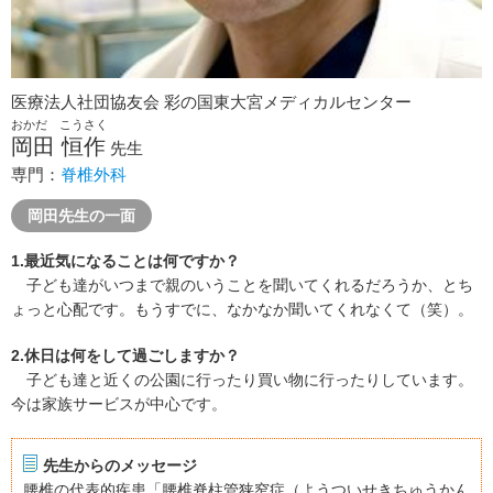
医療法人社団協友会 彩の国東大宮メディカルセンター
おかだ こうさく
岡田 恒作
先生
専門：
脊椎外科
岡田先生の一面
1.最近気になることは何ですか？
子ども達がいつまで親のいうことを聞いてくれるだろうか、とち
ょっと心配です。もうすでに、なかなか聞いてくれなくて（笑）。
2.休日は何をして過ごしますか？
子ども達と近くの公園に行ったり買い物に行ったりしています。
今は家族サービスが中心です。
先生からのメッセージ
腰椎の代表的疾患「腰椎脊柱管狭窄症（ようついせきちゅうかん